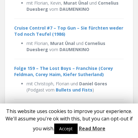
mit Florian, Kevin,
Murat Ünal
und
Cornelius
Duesberg
vom
DAUMENKINO
Cruise Control #7 – Top Gun – Sie fürchten weder
Tod noch Teufel (1986)
mit Florian,
Murat Ünal
und
Cornelius
Duesberg
vom
DAUMENKINO
Folge 159 – The Lost Boys – Franchise (Corey
Feldman, Corey Haim, Kiefer Sutherland)
mit Christoph, Florian und
Daniel Gores
(Podgast vom
Bullets und Fists
)
Special – Round Up Part 28 mit Top Gun:
This website uses cookies to improve your experience.
Maverick, Elvis, Jurassic World 3, Doctor Strange
We'll assume you're ok with this, but you can opt-out if
2, Lightyear, Everthing Everywhere All at Once
you wish.
Read More
Accept
mit Florian, Micha und Tom