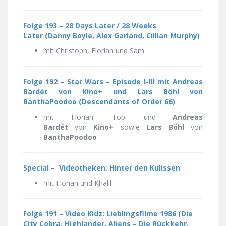
Folge 193 –
28 Days Later / 28 Weeks
Later
(Danny Boyle, Alex Garland, Cillian Murphy)
mit Christoph, Florian und Sam
Folge 192 – Star Wars – Episode I-III mit Andreas
Bardét von Kino+ und Lars Böhl von
BanthaPoodoo (Descendants of Order 66)
mit Florian, Tobi und
Andreas
Bardét
von
Kino+
sowie
Lars Böhl
von
BanthaPoodoo
Special – Videotheken: Hinter den Kulissen
mit Florian und Khalil
Folge 191 – Video Kidz: Lieblingsfilme 1986 (Die
City Cobra, Highlander, Aliens – Die Rückkehr,