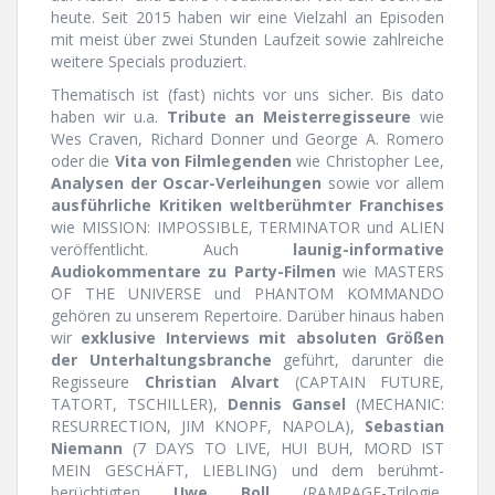
heute. Seit 2015 haben wir eine Vielzahl an Episoden
mit meist über zwei Stunden Laufzeit sowie zahlreiche
weitere Specials produziert.
Thematisch ist (fast) nichts vor uns sicher. Bis dato
haben wir u.a.
Tribute an Meisterregisseure
wie
Wes Craven, Richard Donner und George A. Romero
oder die
Vita von Filmlegenden
wie Christopher Lee,
Analysen der Oscar-Verleihungen
sowie vor allem
ausführliche Kritiken weltberühmter Franchises
wie MISSION: IMPOSSIBLE, TERMINATOR und ALIEN
veröffentlicht. Auch
launig-informative
Audiokommentare zu Party-Filmen
wie MASTERS
OF THE UNIVERSE und PHANTOM KOMMANDO
gehören zu unserem Repertoire. Darüber hinaus haben
wir
exklusive Interviews mit absoluten Größen
der Unterhaltungsbranche
geführt, darunter die
Regisseure
Christian Alvart
(CAPTAIN FUTURE,
TATORT, TSCHILLER),
Dennis Gansel
(MECHANIC:
RESURRECTION, JIM KNOPF, NAPOLA),
Sebastian
Niemann
(7 DAYS TO LIVE, HUI BUH, MORD IST
MEIN GESCHÄFT, LIEBLING) und dem berühmt-
berüchtigten
Uwe Boll
(RAMPAGE-Trilogie,