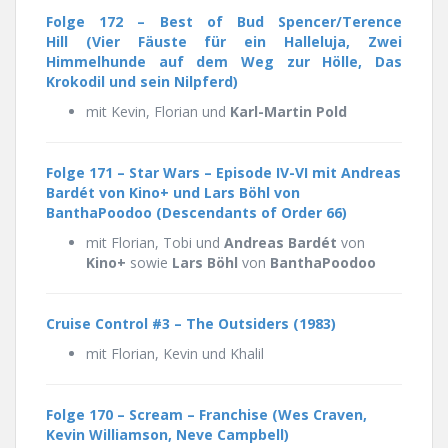
Folge 172 – Best of Bud Spencer/Terence
Hill (Vier Fäuste für ein Halleluja, Zwei
Himmelhunde auf dem Weg zur Hölle, Das
Krokodil und sein Nilpferd)
mit Kevin, Florian und
Karl-Martin Pold
Folge 171 – Star Wars – Episode IV-VI mit Andreas
Bardét von Kino+ und Lars Böhl von
BanthaPoodoo (Descendants of Order 66)
mit Florian, Tobi und
Andreas Bardét
von
Kino+
sowie
Lars Böhl
von
BanthaPoodoo
Cruise Control #3 – The Outsiders (1983)
mit Florian, Kevin und Khalil
Folge 170 –
Scream – Franchise
(Wes Craven,
Kevin Williamson, Neve Campbell)