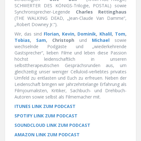
SCHWERTER DES KÖNIGS-Trilogie, POSTAL) sowie
Synchronsprecher-Legende
Charles Rettinghaus
(THE WALKING DEAD, „Jean-Claude Van Damme“,
„Robert Downey Jr.“).
Wir, das sind
Florian
,
Kevin
,
Dominik
,
Khalil
,
Tom
,
Tobias
,
Sam
, Christoph
und
Michael
sowie
wechselnde Podgäste und „wiederkehrende
Gastsprecher“, lieben Filme und leben diese Passion
höchst leidenschaftlich in unseren
selbsttherapeutischen Gesprächsrunden aus, um
gleichzeitig unser weniger Celluloid-verliebtes privates
Umfeld zu entlasten und Euch zu erfreuen. Neben der
Leidenschaft bringen wir jahrzehntelange Erfahrung als
Filmjournalisten, Kritiker, Sachbuch- und Drehbuch-
Autoren sowie selbst als Filmemacher mit.
ITUNES LINK ZUM PODCAST
SPOTIFY LINK ZUM PODCAST
SOUNDCLOUD LINK ZUM PODCAST
AMAZON LINK ZUM PODCAST