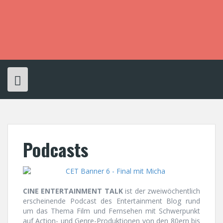
S
k
i
p
t
o
c
o
n
t
e
n
t
Podcasts
CINE ENTERTAINMENT TALK
ist der zweiwöchentlich
erscheinende Podcast des Entertainment Blog rund
um das Thema Film und Fernsehen mit Schwerpunkt
auf Action- und Genre-Produktionen von den 80ern bis