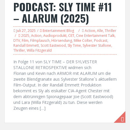
PODCAST: SLY TIME #11
– ALARUM (2025)
Juli 27, 2025
Entertainment Blog
Action
,
Alle
,
Thriller
2025
,
Action
,
Audioprodukt
,
CET
,
Cine Entertainment Talk
,
DTV
,
Film
,
Filmplausch
,
Hörsendung
,
Mike Colter
,
Podcast
,
Randall Emmett
,
Scott Eastwood
,
Sly Time
,
Sylvester Stallone
,
Thriller
,
Willa Fitzgerald
In Folge 11 von SLY TIME – DER SYLVESTER
STALLONE RETROSPEKTIVE widmen sich
Florian und Kevin nach ARMOR mit ALARUM um die
zweite Blendgranate aus Sylvester Stallone´s aktuellem
Film-Output. In der Randall Emmett Produktion
bekommt es Sly als eiskalter CIA-Agent Chester mit
dem abtrünnigen Spionagepaar Joe (Scott Eastwood)
und Lara (Willa Fitzgerald) zu tun. Diese werden
Zeugen eines […]