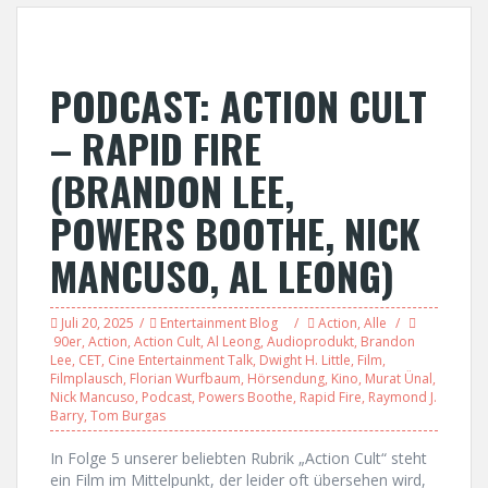
PODCAST: ACTION CULT
– RAPID FIRE
(BRANDON LEE,
POWERS BOOTHE, NICK
MANCUSO, AL LEONG)
Juli 20, 2025
Entertainment Blog
Action
,
Alle
90er
,
Action
,
Action Cult
,
Al Leong
,
Audioprodukt
,
Brandon
Lee
,
CET
,
Cine Entertainment Talk
,
Dwight H. Little
,
Film
,
Filmplausch
,
Florian Wurfbaum
,
Hörsendung
,
Kino
,
Murat Ünal
,
Nick Mancuso
,
Podcast
,
Powers Boothe
,
Rapid Fire
,
Raymond J.
Barry
,
Tom Burgas
In Folge 5 unserer beliebten Rubrik „Action Cult“ steht
ein Film im Mittelpunkt, der leider oft übersehen wird,