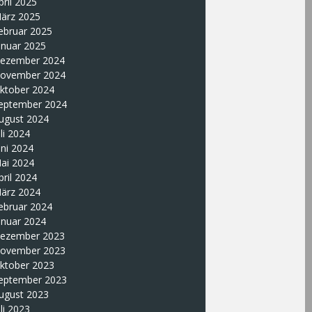
pril 2025
ärz 2025
ebruar 2025
anuar 2025
ezember 2024
ovember 2024
ktober 2024
eptember 2024
ugust 2024
uli 2024
uni 2024
ai 2024
pril 2024
ärz 2024
ebruar 2024
anuar 2024
ezember 2023
ovember 2023
ktober 2023
eptember 2023
ugust 2023
uli 2023