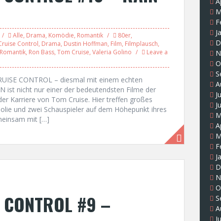
A
M
F
J
Alle
,
Drama
,
Komödie
,
Romantik
80er
,
D
Cruise Control
,
Drama
,
Dustin Hoffman
,
Film
,
Filmplausch
,
Romantik
,
Ron Bass
,
Tom Cruise
,
Valeria Golino
Leave a
N
O
S
CRUISE CONTROL – diesmal mit einem echten
A
 ist nicht nur einer der bedeutendsten Filme der
J
der Karriere von Tom Cruise. Hier treffen großes
J
ie und zwei Schauspieler auf dem Höhepunkt ihres
M
meinsam mit […]
A
M
F
J
D
N
O
 CONTROL #9 –
S
A
J