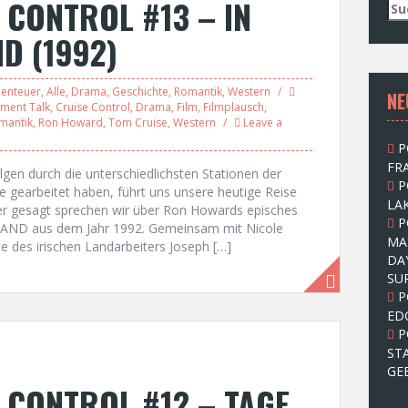
 CONTROL #13 – IN
S
u
D (1992)
c
h
e
enteuer
,
Alle
,
Drama
,
Geschichte
,
Romantik
,
Western
NE
n
nment Talk
,
Cruise Control
,
Drama
,
Film
,
Filmplausch
,
n
mantik
,
Ron Howard
,
Tom Cruise
,
Western
Leave a
a
P
c
FRA
h
en durch die unterschiedlichsten Stationen der
P
:
 gearbeitet haben, führt uns unsere heutige Reise
LAK
uer gesagt sprechen wir über Ron Howards episches
P
ND aus dem Jahr 1992. Gemeinsam mit Nicole
MA
e des irischen Landarbeiters Joseph […]
DA
SU
P
ED
P
ST
GE
 CONTROL #12 – TAGE