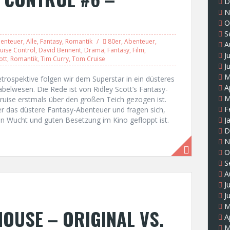
D
N
O
S
enteuer
,
Alle
,
Fantasy
,
Romantik
80er
,
Abenteuer
,
A
uise Control
,
David Bennent
,
Drama
,
Fantasy
,
Film
,
J
ott
,
Romantik
,
Tim Curry
,
Tom Cruise
J
M
trospektive folgen wir dem Superstar in ein düsteres
A
belwesen. Die Rede ist von Ridley Scott‘s Fantasy-
M
ise erstmals über den großen Teich gezogen ist.
F
ber das düstere Fantasy-Abenteuer und fragen sich,
en Wucht und guten Besetzung im Kino gefloppt ist.
J
D
N
O
S
A
J
J
M
OUSE – ORIGINAL VS.
A
M