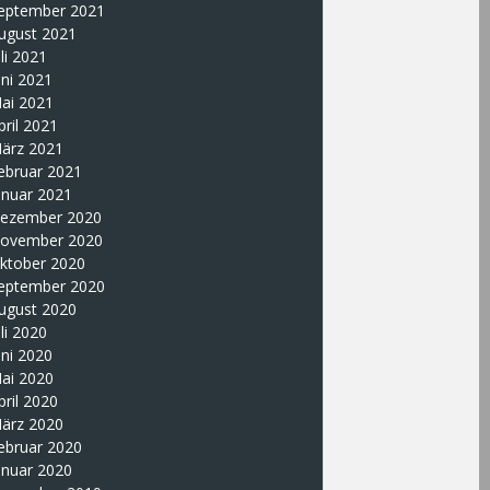
eptember 2021
ugust 2021
uli 2021
uni 2021
ai 2021
pril 2021
ärz 2021
ebruar 2021
anuar 2021
ezember 2020
ovember 2020
ktober 2020
eptember 2020
ugust 2020
uli 2020
uni 2020
ai 2020
pril 2020
ärz 2020
ebruar 2020
anuar 2020