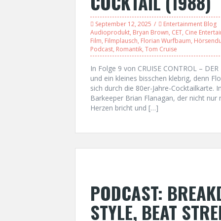
COCKTAIL (1988)
September 12, 2025
Entertainment Blog
Audioprodukt
,
Bryan Brown
,
CET
,
Cine Enterta
Film
,
Filmplausch
,
Florian Wurfbaum
,
Hörsend
Podcast
,
Romantik
,
Tom Cruise
In Folge 9 von CRUISE CONTROL – DER 
und ein kleines bisschen klebrig, denn F
sich durch die 80er-Jahre-Cocktailkarte. 
Barkeeper Brian Flanagan, der nicht nur 
Herzen bricht und […]
PODCAST: BREAKD
STYLE, BEAT STRE