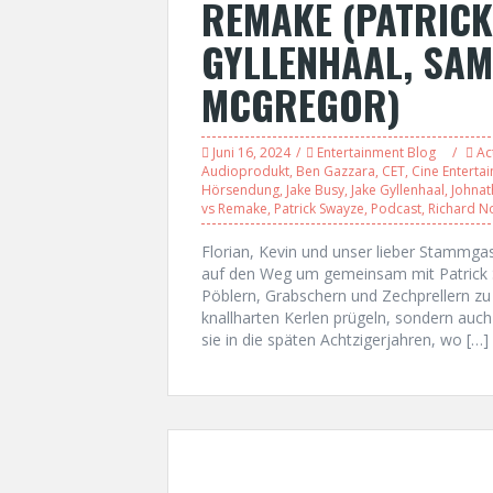
REMAKE (PATRICK
GYLLENHAAL, SAM
MCGREGOR)
Juni 16, 2024
Entertainment Blog
Ac
Audioprodukt
,
Ben Gazzara
,
CET
,
Cine Enterta
Hörsendung
,
Jake Busy
,
Jake Gyllenhaal
,
Johnat
vs Remake
,
Patrick Swayze
,
Podcast
,
Richard N
Florian, Kevin und unser lieber Stammga
auf den Weg um gemeinsam mit Patrick 
Pöblern, Grabschern und Zechprellern zu 
knallharten Kerlen prügeln, sondern auch
sie in die späten Achtzigerjahren, wo […]