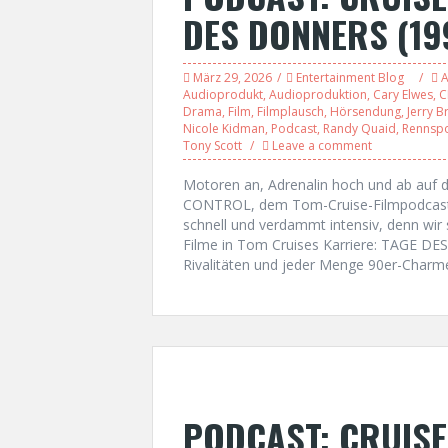
DES DONNERS (19
März 29, 2026
Entertainment Blog
A
Audioprodukt
,
Audioproduktion
,
Cary Elwes
,
C
Drama
,
Film
,
Filmplausch
,
Hörsendung
,
Jerry 
Nicole Kidman
,
Podcast
,
Randy Quaid
,
Rennspo
Tony Scott
Leave a comment
Motoren an, Adrenalin hoch und ab auf 
CONTROL, dem Tom-Cruise-Filmpodcast de
schnell und verdammt intensiv, denn wir 
Filme in Tom Cruises Karriere: TAGE D
Rivalitäten und jeder Menge 90er-Charme
PODCAST: CRUISE