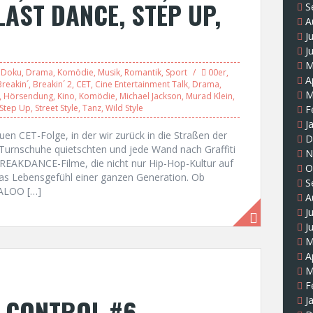
LAST DANCE, STEP UP,
S
A
J
J
M
,
Doku
,
Drama
,
Komödie
,
Musik
,
Romantik
,
Sport
00er
,
A
Breakin´
,
Breakin´ 2
,
CET
,
Cine Entertainment Talk
,
Drama
,
M
,
Hörsendung
,
Kino
,
Komödie
,
Michael Jackson
,
Murad Klein
,
Step Up
,
Street Style
,
Tanz
,
Wild Style
F
J
en CET-Folge, in der wir zurück in die Straßen der
D
urnschuhe quietschten und jede Wand nach Graffiti
N
BREAKDANCE-Filme, die nicht nur Hip-Hop-Kultur auf
O
das Lebensgefühl einer ganzen Generation. Ob
S
ALOO […]
A
J
J
M
A
M
F
 CONTROL #6 –
J