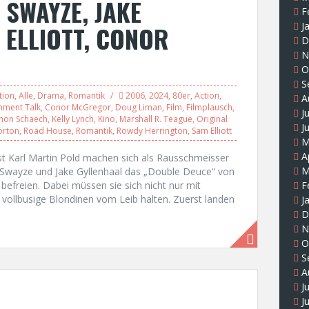
 SWAYZE, JAKE
F
J
 ELLIOTT, CONOR
D
N
O
S
tion
,
Alle
,
Drama
,
Romantik
2006
,
2024
,
80er
,
Action
,
A
inment Talk
,
Conor McGregor
,
Doug Liman
,
Film
,
Filmplausch
,
J
hon Schaech
,
Kelly Lynch
,
Kino
,
Marshall R. Teague
,
Original
J
orton
,
Road House
,
Romantik
,
Rowdy Herrington
,
Sam Elliott
M
A
st Karl Martin Pold machen sich als Rausschmeisser
M
Swayze und Jake Gyllenhaal das „Double Deuce“ von
befreien. Dabei müssen sie sich nicht nur mit
F
 vollbusige Blondinen vom Leib halten. Zuerst landen
J
D
N
O
S
A
J
J