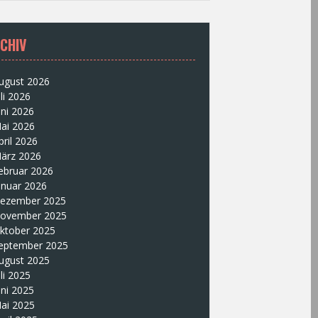
CHIV
ugust 2026
uli 2026
uni 2026
ai 2026
pril 2026
ärz 2026
ebruar 2026
anuar 2026
ezember 2025
ovember 2025
ktober 2025
eptember 2025
ugust 2025
uli 2025
uni 2025
ai 2025