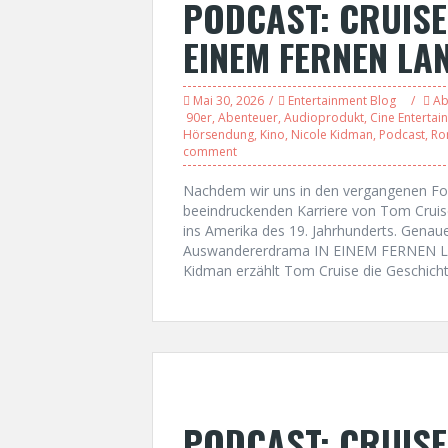
PODCAST: CRUISE
EINEM FERNEN LAN
Mai 30, 2026
Entertainment Blog
Ab
90er
,
Abenteuer
,
Audioprodukt
,
Cine Entertai
Hörsendung
,
Kino
,
Nicole Kidman
,
Podcast
,
Ro
comment
Nachdem wir uns in den vergangenen Folg
beeindruckenden Karriere von Tom Cruise
ins Amerika des 19. Jahrhunderts. Gena
Auswandererdrama IN EINEM FERNEN LA
Kidman erzählt Tom Cruise die Geschicht
PODCAST: CRUISE