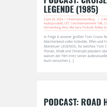
LEGENDE (1985)
Juni 29, 2024
Entertainment Blog
Ab
Audioprodukt
,
CET
,
Cine Entertainment Talk
,
Cr
Hörsendung
,
Kino
,
Mia Sara
,
Podcast
,
Ridley Sc
In Folge 6 unserer großen Tom Cruise Re
Märchenland voller Kobolde, Elfen und Fa
Abenteuer LEGENDE, für welches Tom Cru
Florian, Khalil und Christoph plaudern ü
warum der Film trotz seiner audiovisuell
Auch versuchen […]
PODCAST: ROAD H