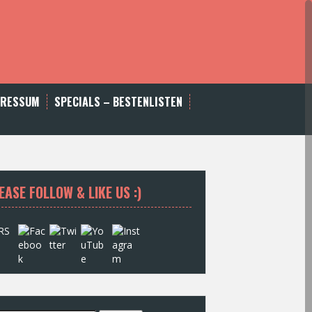
PRESSUM
SPECIALS – BESTENLISTEN
EASE FOLLOW & LIKE US :)