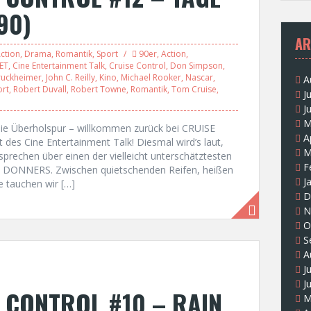
90)
AR
ction
,
Drama
,
Romantik
,
Sport
90er
,
Action
,
ET
,
Cine Entertainment Talk
,
Cruise Control
,
Don Simpson
,
Bruckheimer
,
John C. Reilly
,
Kino
,
Michael Rooker
,
Nascar
,
A
rt
,
Robert Duvall
,
Robert Towne
,
Romantik
,
Tom Cruise
,
J
J
M
die Überholspur – willkommen zurück bei CRUISE
A
s Cine Entertainment Talk! Diesmal wird’s laut,
M
sprechen über einen der vielleicht unterschätztesten
F
ES DONNERS. Zwischen quietschenden Reifen, heißen
J
 tauchen wir […]
D
N
O
S
A
J
J
 CONTROL #10 – RAIN
M