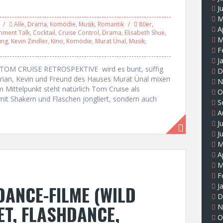
J
M
Alle
,
Drama
,
Komödie
,
Musik
,
Romantik
80er
,
A
inment Talk
,
Cocktail
,
Cruise Control
,
Drama
,
Elisabeth Shue
,
M
ung
,
Kevin Zindler
,
Kino
,
Komödie
,
Murat Ünal
,
Musik
,
F
J
TOM CRUISE RETROSPEKTIVE wird es bunt, süffig
D
lorian, Kevin und Freund des Hauses Murat Ünal mixen
N
Im Mittelpunkt steht natürlich Tom Cruise als
O
mit Shakern und Flaschen jongliert, sondern auch
S
A
J
J
M
A
M
F
ANCE-FILME (WILD
J
D
ET, FLASHDANCE,
N
O