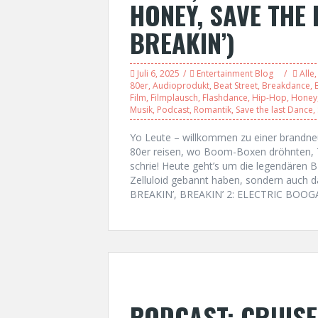
HONEY, SAVE THE 
BREAKIN’)
Juli 6, 2025
Entertainment Blog
Alle
80er
,
Audioprodukt
,
Beat Street
,
Breakdance
,
Film
,
Filmplausch
,
Flashdance
,
Hip-Hop
,
Honey
Musik
,
Podcast
,
Romantik
,
Save the last Dance
,
Yo Leute – willkommen zu einer brandneu
80er reisen, wo Boom-Boxen dröhnten, T
schrie! Heute geht’s um die legendären 
Zelluloid gebannt haben, sondern auch 
BREAKIN’, BREAKIN’ 2: ELECTRIC BOOG
PODCAST: CRUISE