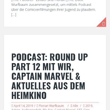
Wurfbaum zusammengesetzt, um mittels Podcast
über die Comicverfilmungen ihrer Jugend zu plaudern.
[…]
PODCAST: ROUND UP
PART 12 MIT WIR,
CAPTAIN MARVEL &
AKTUELLES AUS DEM
HEIMKINO
April 14, 2019
Florian Wurfbaum
Alle
2019
,
Action
,
Audioprodukt
,
Blu-Ray
,
Captain Marvel
,
CET
,
Cine