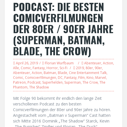
PODCAST: DIE BESTEN
COMICVERFILMUNGEN
DER 80ER / 90ER JAHRE
(SUPERMAN, BATMAN,
BLADE, THE CROW)
April 26, 2019
Florian Wurfbaum
Abenteuer
,
Action
,
Alle
,
Comic
,
Fantasy
,
Horror
,
Sci-Fi
2019
,
80er
,
90er
,
Abenteuer
,
Action
,
Batman
,
Blade
,
Cine Entertainment Talk
,
Comic
,
Comicverfilmungen
,
DC
,
Fantasy
,
Film
,
Kino
,
Marvel
,
Patreon
,
Podcast
,
Superhelden
,
Superman
,
The Crow
,
The
Phantom
,
The Shadow
Mit Folge 90 bekommt ihr endlich den lange Zeit
verschollenen Podcast zu den besten
Comicverfilmungen der 80er und 90er Jahre zu hören.
Angestachelt vom „Batman v Superman“ Cast hatten
sich Mitte 2016 Dominik „The Shadow“ Starck, Kevin
„The Punisher“ Zindler und Florian „The Duck“