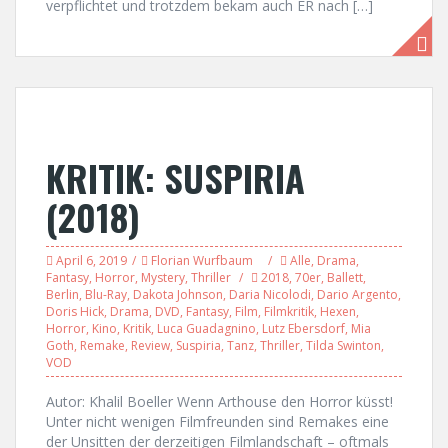
verpflichtet und trotzdem bekam auch ER nach […]
KRITIK: SUSPIRIA
(2018)
April 6, 2019
Florian Wurfbaum
Alle
,
Drama
,
Fantasy
,
Horror
,
Mystery
,
Thriller
2018
,
70er
,
Ballett
,
Berlin
,
Blu-Ray
,
Dakota Johnson
,
Daria Nicolodi
,
Dario Argento
,
Doris Hick
,
Drama
,
DVD
,
Fantasy
,
Film
,
Filmkritik
,
Hexen
,
Horror
,
Kino
,
Kritik
,
Luca Guadagnino
,
Lutz Ebersdorf
,
Mia
Goth
,
Remake
,
Review
,
Suspiria
,
Tanz
,
Thriller
,
Tilda Swinton
,
VOD
Autor: Khalil Boeller Wenn Arthouse den Horror küsst!
Unter nicht wenigen Filmfreunden sind Remakes eine
der Unsitten der derzeitigen Filmlandschaft – oftmals