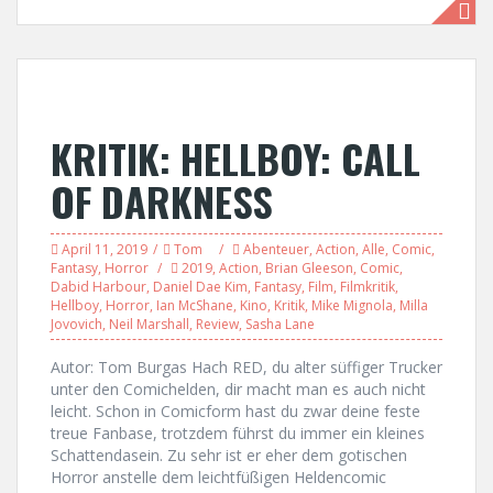
KRITIK: HELLBOY: CALL
OF DARKNESS
April 11, 2019
Tom
Abenteuer
,
Action
,
Alle
,
Comic
,
Fantasy
,
Horror
2019
,
Action
,
Brian Gleeson
,
Comic
,
Dabid Harbour
,
Daniel Dae Kim
,
Fantasy
,
Film
,
Filmkritik
,
Hellboy
,
Horror
,
Ian McShane
,
Kino
,
Kritik
,
Mike Mignola
,
Milla
Jovovich
,
Neil Marshall
,
Review
,
Sasha Lane
Autor: Tom Burgas Hach RED, du alter süffiger Trucker
unter den Comichelden, dir macht man es auch nicht
leicht. Schon in Comicform hast du zwar deine feste
treue Fanbase, trotzdem führst du immer ein kleines
Schattendasein. Zu sehr ist er eher dem gotischen
Horror anstelle dem leichtfüßigen Heldencomic