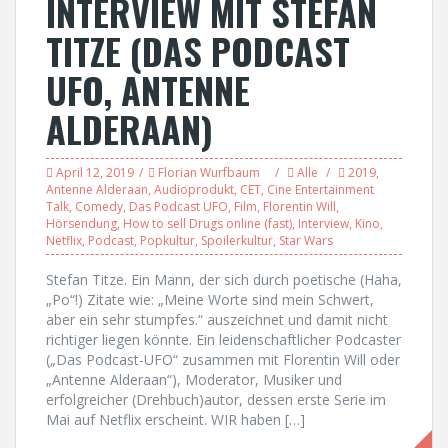
INTERVIEW MIT STEFAN
TITZE (DAS PODCAST
UFO, ANTENNE
ALDERAAN)
April 12, 2019
Florian Wurfbaum
Alle
2019
,
Antenne Alderaan
,
Audioprodukt
,
CET
,
Cine Entertainment
Talk
,
Comedy
,
Das Podcast UFO
,
Film
,
Florentin Will
,
Hörsendung
,
How to sell Drugs online (fast)
,
Interview
,
Kino
,
Netflix
,
Podcast
,
Popkultur
,
Spoilerkultur
,
Star Wars
Stefan Titze. Ein Mann, der sich durch poetische (Haha,
„Po“!) Zitate wie: „Meine Worte sind mein Schwert,
aber ein sehr stumpfes.“ auszeichnet und damit nicht
richtiger liegen könnte. Ein leidenschaftlicher Podcaster
(„Das Podcast-UFO“ zusammen mit Florentin Will oder
„Antenne Alderaan“), Moderator, Musiker und
erfolgreicher (Drehbuch)autor, dessen erste Serie im
Mai auf Netflix erscheint. WIR haben […]