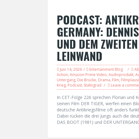
PODCAST: ANTIKR
GERMANY: DENNIS
UND DEM ZWEITEN
LEINWAND
Juni 14, 2026
Entertainment Blog
Ab
Action
,
Amazon Prime Video
,
Audioprodukt
,
A
Untergang
,
Die Brücke
,
Drama
,
Film
,
Filmplaus
Krieg
,
Podcast
,
Stalingrad
Leave a comme
In CET-Folge 226 sprechen Florian und 
seinen Film DER TIGER, werfen einen Bli
deutsche Antikriegsfilme oft anders funk
Dabei rücken die drei Jungs auch die d
DAS BOOT (1981) und DER UNTERGANG 