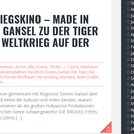
S
A
IEGSKINO – MADE IN
J
J
 GANSEL ZU DER TIGER
M
A
 WELTKRIEG AUF DER
M
F
J
D
N
enteuer
,
Action
,
Alle
,
Drama
,
Thriller
2026
,
Abenteuer
,
O
udioproduktion
,
Das Boot
,
Dennis Gansel
,
Der Tiger
,
Der
ch
,
Florian Wurfbaum
,
Hörsendung
,
Interview
,
Kevin Zindler
,
S
nt
A
J
Kevin gemeinsam mit Regisseur Dennis Gansel über
J
ck hinter die Kulissen und reden darüber, warum
M
tionieren als die großen Hollywood-Produktionen.
A
eutschen Genre-Schwergewichte DIE BRÜCKE (1959),
M
(2004) […]
F
J