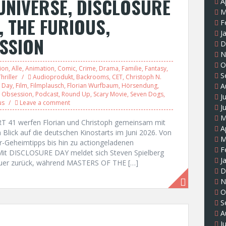
UNIVERSE, DISCLOSURE
A
M
 THE FURIOUS,
F
J
SSION
D
N
O
ion
,
Alle
,
Animation
,
Comic
,
Crime
,
Drama
,
Familie
,
Fantasy
,
S
hriller
Audioprodukt
,
Backrooms
,
CET
,
Christoph N.
e Day
,
Film
,
Filmplausch
,
Florian Wurfbaum
,
Hörsendung
,
A
,
Obsession
,
Podcast
,
Round Up
,
Scary Movie
,
Seven Dogs
,
J
us
Leave a comment
J
M
 41 werfen Florian und Christoph gemeinsam mit
A
Blick auf die deutschen Kinostarts im Juni 2026. Von
M
-Geheimtipps bis hin zu actiongeladenen
F
 Mit DISCLOSURE DAY meldet sich Steven Spielberg
J
teuer zurück, während MASTERS OF THE […]
D
N
O
S
A
J