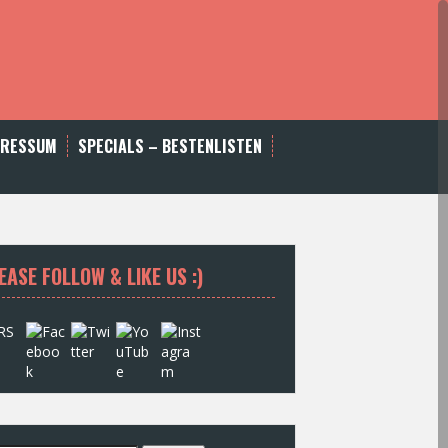
PRESSUM
SPECIALS – BESTENLISTEN
EASE FOLLOW & LIKE US :)