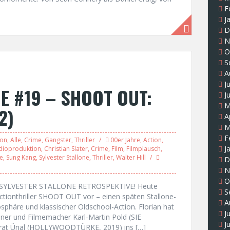
F
J
D
N
O
S
A
J
E #19 – SHOOT OUT:
J
M
2)
A
M
F
ion
,
Alle
,
Crime
,
Gangster
,
Thriller
00er Jahre
,
Action
,
J
dioproduktion
,
Christian Slater
,
Crime
,
Film
,
Filmplausch
,
me
,
Sung Kang
,
Sylvester Stallone
,
Thriller
,
Walter Hill
D
N
O
R SYLVESTER STALLONE RETROSPEKTIVE! Heute
S
ionthriller SHOOT OUT vor – einen späten Stallone-
A
osphäre und klassischer Oldschool-Action. Florian hat
J
nner und Filmemacher Karl-Martin Pold (SIE
J
at Ünal (HOLLYWOODTÜRKE, 2019) ins […]