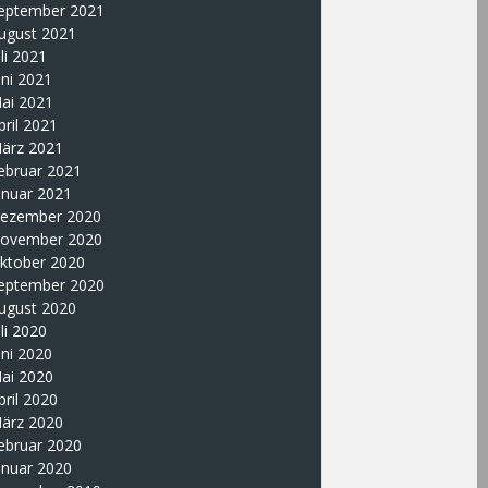
eptember 2021
ugust 2021
uli 2021
uni 2021
ai 2021
pril 2021
ärz 2021
ebruar 2021
anuar 2021
ezember 2020
ovember 2020
ktober 2020
eptember 2020
ugust 2020
uli 2020
uni 2020
ai 2020
pril 2020
ärz 2020
ebruar 2020
anuar 2020