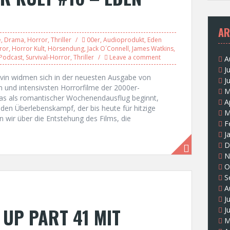
AR
e
,
Drama
,
Horror
,
Thriller
00er
,
Audioprodukt
,
Eden
ror
,
Horror Kult
,
Hörsendung
,
Jack O´Connell
,
James Watkins
,
Podcast
,
Survival-Horror
,
Thriller
Leave a comment
A
J
Kevin widmen sich in der neuesten Ausgabe von
J
und intensivsten Horrorfilme der 2000er-
M
as als romantischer Wochenendausflug beginnt,
A
den Überlebenskampf, der bis heute für hitzige
M
wir über die Entstehung des Films, die
F
J
D
N
O
S
A
J
UP PART 41 MIT
J
M