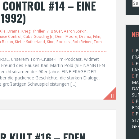
 CONTROL #14 – EINE
S
u
(1992)
c
h
e
Alle
,
Drama
,
Krieg
,
Thriller
90er
,
Aaron Sorkin
,
NE
n
uise Control
,
Cuba Gooding Jr.
,
Demi Moore
,
Drama
,
Film
,
n
n Bacon
,
Kiefer Sutherland
,
Kino
,
Podcast
,
Rob Reiner
,
Tom
a
P
c
FRA
h
ROL, unserem Tom-Cruise-Film-Podcast, widmet
P
:
d Freund des Hauses Karl-Martin Pold (SIE NANNTEN
LAK
erichtsdramen der 90er-Jahre: EINE FRAGE DER
P
er die packende Geschichte, die starken Dialoge,
MA
e großartigen Schauspielleistungen […]
DA
SU
P
ED
P
ST
GE
 KULT #16 – EDEN