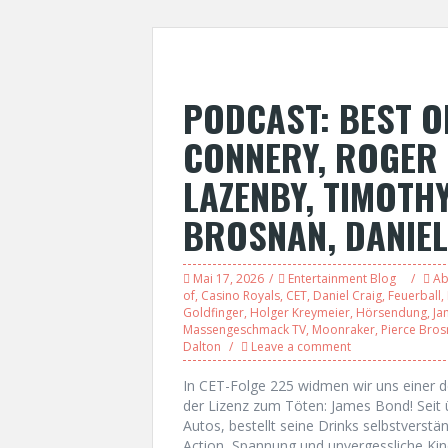
PODCAST: BEST O
CONNERY, ROGER
LAZENBY, TIMOTH
BROSNAN, DANIEL
Mai 17, 2026
Entertainment Blog
Ab
of
,
Casino Royals
,
CET
,
Daniel Craig
,
Feuerball
,
Goldfinger
,
Holger Kreymeier
,
Hörsendung
,
Ja
Massengeschmack TV
,
Moonraker
,
Pierce Bro
Dalton
Leave a comment
In CET-Folge 225 widmen wir uns einer d
der Lizenz zum Töten: James Bond! Seit ü
Autos, bestellt seine Drinks selbstverstän
Action, Spannung und unvergessliche Ki