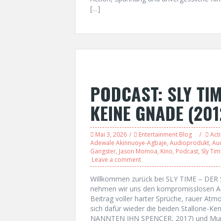
[…]
PODCAST: SLY TIM
KEINE GNADE (201
Mai 3, 2026
Entertainment Blog
Act
Adewale Akinnuoye-Agbaje
,
Audioprodukt
,
Au
Gangster
,
Jason Momoa
,
Kino
,
Podcast
,
Sly Ti
Leave a comment
Willkommen zurück bei SLY TIME – DE
nehmen wir uns den kompromisslosen Act
Beitrag voller harter Sprüche, rauer Atm
sich dafür wieder die beiden Stallone-Ke
NANNTEN IHN SPENCER, 2017) und Mur