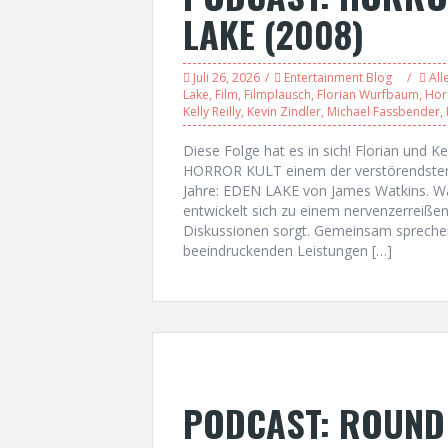
LAKE (2008)
Juli 26, 2026
Entertainment Blog
All
Lake
,
Film
,
Filmplausch
,
Florian Wurfbaum
,
Hor
Kelly Reilly
,
Kevin Zindler
,
Michael Fassbender
,
Diese Folge hat es in sich! Florian und 
HORROR KULT einem der verstörendsten 
Jahre: EDEN LAKE von James Watkins. W
entwickelt sich zu einem nervenzerreißen
Diskussionen sorgt. Gemeinsam sprechen 
beeindruckenden Leistungen […]
PODCAST: ROUND 