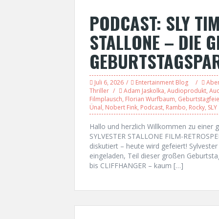
PODCAST: SLY TIM
STALLONE – DIE G
GEBURTSTAGSPA
Juli 6, 2026
Entertainment Blog
Abe
Thriller
Adam Jaskolka
,
Audioprodukt
,
Aud
Filmplausch
,
Florian Wurfbaum
,
Geburtstagfeie
Ünal
,
Nobert Fink
,
Podcast
,
Rambo
,
Rocky
,
SLY
Hallo und herzlich Willkommen zu eine
SYLVESTER STALLONE FILM-RETROSPEKTIVE
diskutiert – heute wird gefeiert! Sylveste
eingeladen, Teil dieser großen Geburts
bis CLIFFHANGER – kaum […]