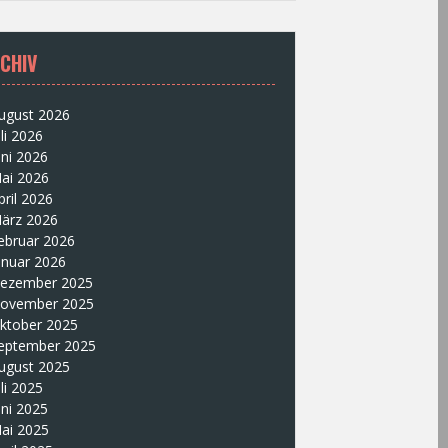
CHIV
ugust 2026
uli 2026
uni 2026
ai 2026
pril 2026
ärz 2026
ebruar 2026
anuar 2026
ezember 2025
ovember 2025
ktober 2025
eptember 2025
ugust 2025
uli 2025
uni 2025
ai 2025