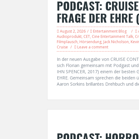
PODCAST: CRUISE
FRAGE DER EHRE 
August 2, 2026
Entertainment Blog
Audioprodukt
,
CET
,
Cine Entertainment Talk
,
Cr
Filmplausch
,
Hörsendung
,
Jack Nicholson
,
Kevi
Cruise
Leave a comment
In der neuen Ausgabe von CRUISE CONT
sich Florian gemeinsam mit Podgast un
IHN SPENCER, 2017) einem der besten G
EHRE. Gemeinsam sprechen die beiden üb
Aaron Sorkins brillantes Drehbuch und di
PODCAST: HORROR