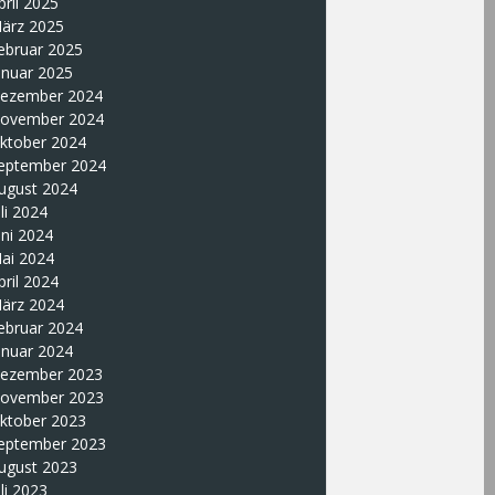
pril 2025
ärz 2025
ebruar 2025
anuar 2025
ezember 2024
ovember 2024
ktober 2024
eptember 2024
ugust 2024
uli 2024
uni 2024
ai 2024
pril 2024
ärz 2024
ebruar 2024
anuar 2024
ezember 2023
ovember 2023
ktober 2023
eptember 2023
ugust 2023
uli 2023