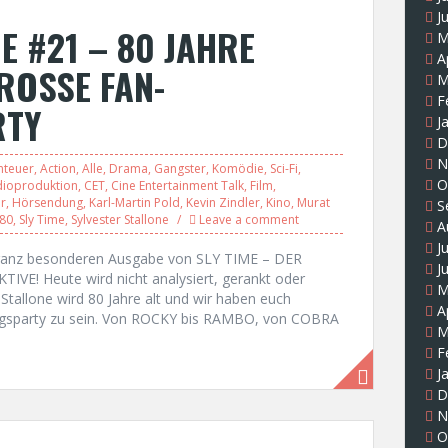
J
E #21 – 80 JAHRE
M
A
ROSSE FAN-
M
F
RTY
J
D
N
nteuer
,
Action
,
Alle
,
Drama
,
Gangster
,
Komödie
,
Sci-Fi
,
O
ioproduktion
,
CET
,
Cine Entertainment Talk
,
Film
,
r
,
Hörsendung
,
Karl-Martin Pold
,
Kevin Zindler
,
Kino
,
Murat
S
 80
,
Sly Time
,
Sylvester Stallone
Leave a comment
A
J
r ganz besonderen Ausgabe von SLY TIME – DER
J
! Heute wird nicht analysiert, gerankt oder
M
r Stallone wird 80 Jahre alt und wir haben euch
A
tagsparty zu sein. Von ROCKY bis RAMBO, von COBRA
M
F
J
D
N
O