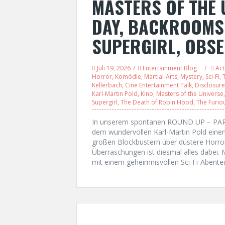
MASTERS OF THE 
DAY, BACKROOMS,
SUPERGIRL, OBSE
Juli 19, 2026
Entertainment Blog
Act
Horror
,
Komödie
,
Martial-Arts
,
Mystery
,
Sci-Fi
,
T
Kellerbach
,
Cine Entertainment Talk
,
Disclosur
Karl-Martin Pold
,
Kino
,
Masters of the Universe
Supergirl
,
The Death of Robin Hood
,
The Furio
In unserem spontanen ROUND UP – PART
dem wundervollen Karl-Martin Pold einen 
großen Blockbustern über düstere Horror
Überraschungen ist diesmal alles dabei.
mit einem geheimnisvollen Sci-Fi-Aben