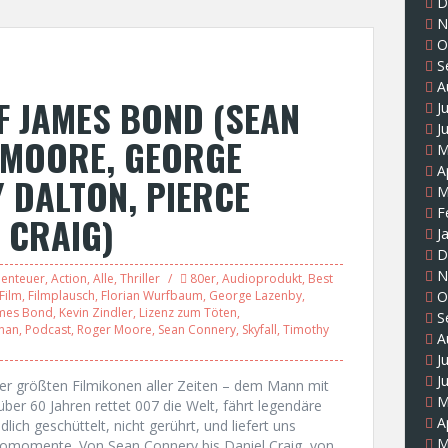
D
N
O
S
A
F JAMES BOND (SEAN
J
J
 MOORE, GEORGE
M
A
Y DALTON, PIERCE
M
F
 CRAIG)
J
D
N
enteuer
,
Action
,
Alle
,
Thriller
80er
,
Audioprodukt
,
Best
Film
,
Filmplausch
,
Florian Wurfbaum
,
George Lazenby
,
O
mes Bond
,
Kevin Zindler
,
Lizenz zum Töten
,
S
snan
,
Podcast
,
Roger Moore
,
Sean Connery
,
Skyfall
,
Timothy
A
J
J
er größten Filmikonen aller Zeiten – dem Mann mit
M
ber 60 Jahren rettet 007 die Welt, fährt legendäre
A
dlich geschüttelt, nicht gerührt, und liefert uns
M
nomomente. Von Sean Connery bis Daniel Craig, von