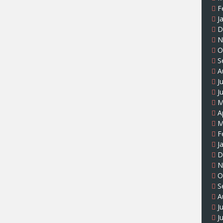
F
J
D
N
O
S
A
J
J
M
A
M
F
J
D
N
O
S
A
J
J