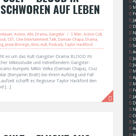
A
RSCHWOREN AUF LEBEN
M
F
J
D
N
enteuer
,
Action
,
Alle
,
Drama
,
Gangster
90er
,
Action Cult
,
O
 out
,
CET
,
Cine Entertainment Talk
,
Damian Chapa
,
Drama
,
ng
,
Jesse Borrego
,
Kino
,
Kult
,
Podcast
,
Taylor Hackford
S
A
“ geht es um das Kult-Gangster-Drama BLOOD IN
J
her Milieustudie und mitreißendem Gangster-
J
Chicano-Kumpels Miklo Velka (Damian Chapa), Cruz
M
lar (Benjamin Bratt) bei ihrem Aufstieg und Fall
A
aufzeit schafft es Regisseur Taylor Hackford den
M
nd […]
F
J
D
N
O
S
A
J