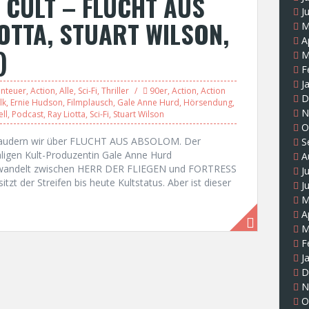
 CULT – FLUCHT AUS
J
OTTA, STUART WILSON,
M
A
)
M
F
J
nteuer
,
Action
,
Alle
,
Sci-Fi
,
Thriller
90er
,
Action
,
Action
D
lk
,
Ernie Hudson
,
Filmplausch
,
Gale Anne Hurd
,
Hörsendung
,
N
ll
,
Podcast
,
Ray Liotta
,
Sci-Fi
,
Stuart Wilson
O
“ plaudern wir über FLUCHT AUS ABSOLOM. Der
S
ligen Kult-Produzentin Gale Anne Hurd
A
 wandelt zwischen HERR DER FLIEGEN und FORTRESS
J
zt der Streifen bis heute Kultstatus. Aber ist dieser
J
M
A
M
F
J
D
N
O