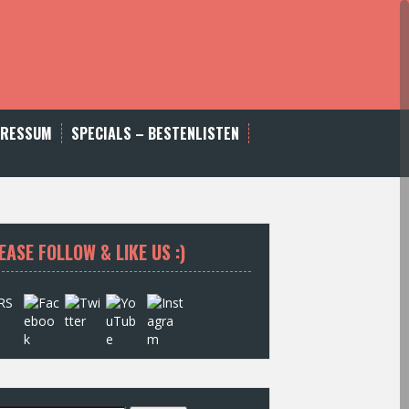
PRESSUM
SPECIALS – BESTENLISTEN
EASE FOLLOW & LIKE US :)