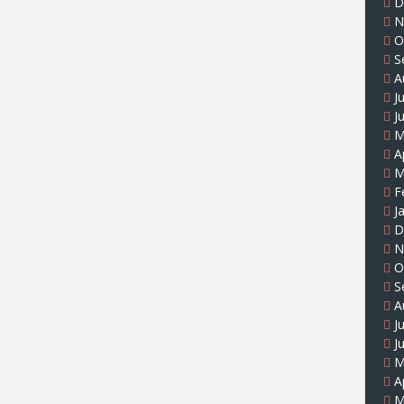
D
N
O
S
A
J
J
M
A
M
F
J
D
N
O
S
A
J
J
M
A
M