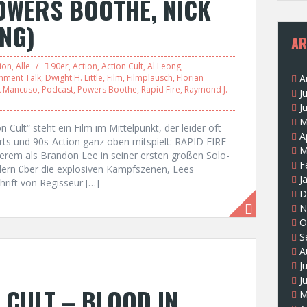
OWERS BOOTHE, NICK
NG)
AR
ion
,
Alle
90er
,
Action
,
Action Cult
,
Al Leong
,
inment Talk
,
Dwight H. Little
,
Film
,
Filmplausch
,
Florian
A
k Mancuso
,
Podcast
,
Powers Boothe
,
Rapid Fire
,
Raymond J.
J
J
M
n Cult“ steht ein Film im Mittelpunkt, der leider oft
A
rts und 90s-Action ganz oben mitspielt: RAPID FIRE
M
erem als Brandon Lee in seiner ersten großen Solo-
F
dern über die explosiven Kampfszenen, Lees
J
rift von Regisseur […]
D
N
O
S
A
J
J
 CULT – BLOOD IN
M