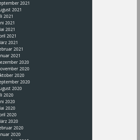
eptember 2021
ugust 2021
uli 2021
uni 2021
ai 2021
pril 2021
ärz 2021
ebruar 2021
anuar 2021
ezember 2020
ovember 2020
ktober 2020
eptember 2020
ugust 2020
uli 2020
uni 2020
ai 2020
pril 2020
ärz 2020
ebruar 2020
anuar 2020