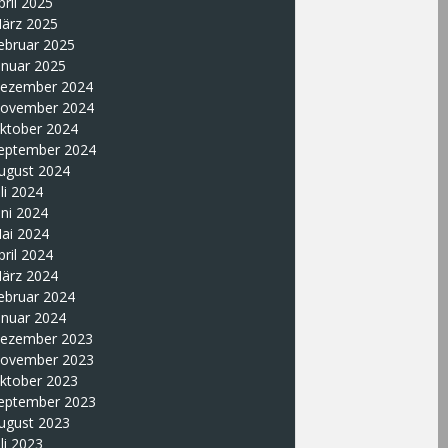
pril 2025
ärz 2025
ebruar 2025
anuar 2025
ezember 2024
ovember 2024
ktober 2024
eptember 2024
ugust 2024
uli 2024
uni 2024
ai 2024
pril 2024
ärz 2024
ebruar 2024
anuar 2024
ezember 2023
ovember 2023
ktober 2023
eptember 2023
ugust 2023
uli 2023