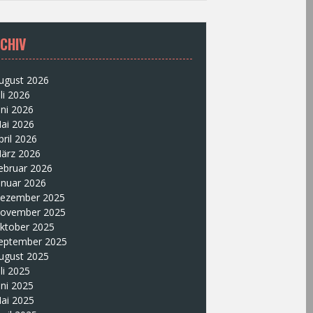
CHIV
ugust 2026
uli 2026
uni 2026
ai 2026
pril 2026
ärz 2026
ebruar 2026
anuar 2026
ezember 2025
ovember 2025
ktober 2025
eptember 2025
ugust 2025
uli 2025
uni 2025
ai 2025