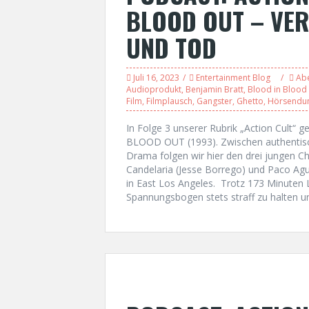
BLOOD OUT – VE
UND TOD
Juli 16, 2023
Entertainment Blog
Ab
Audioprodukt
,
Benjamin Bratt
,
Blood in Blood
Film
,
Filmplausch
,
Gangster
,
Ghetto
,
Hörsendu
In Folge 3 unserer Rubrik „Action Cult
BLOOD OUT (1993). Zwischen authentisc
Drama folgen wir hier den drei jungen 
Candelaria (Jesse Borrego) und Paco Agui
in East Los Angeles. Trotz 173 Minuten L
Spannungsbogen stets straff zu halten u