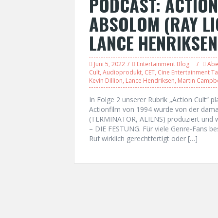
PODCAST: ACTION
ABSOLOM (RAY LI
LANCE HENRIKSEN
Juni 5, 2022
Entertainment Blog
Abe
Cult
,
Audioprodukt
,
CET
,
Cine Entertainment Ta
Kevin Dillion
,
Lance Hendriksen
,
Martin Campbe
In Folge 2 unserer Rubrik „Action Cult
Actionfilm von 1994 wurde von der dama
(TERMINATOR, ALIENS) produziert und
– DIE FESTUNG. Für viele Genre-Fans besit
Ruf wirklich gerechtfertigt oder […]