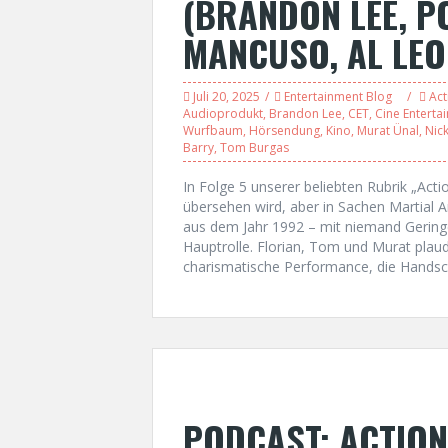
(BRANDON LEE, P
MANCUSO, AL LEO
Juli 20, 2025
Entertainment Blog
Act
Audioprodukt
,
Brandon Lee
,
CET
,
Cine Enterta
Wurfbaum
,
Hörsendung
,
Kino
,
Murat Ünal
,
Nic
Barry
,
Tom Burgas
In Folge 5 unserer beliebten Rubrik „Actio
übersehen wird, aber in Sachen Martial A
aus dem Jahr 1992 – mit niemand Gering
Hauptrolle. Florian, Tom und Murat plau
charismatische Performance, die Handsch
PODCAST: ACTION