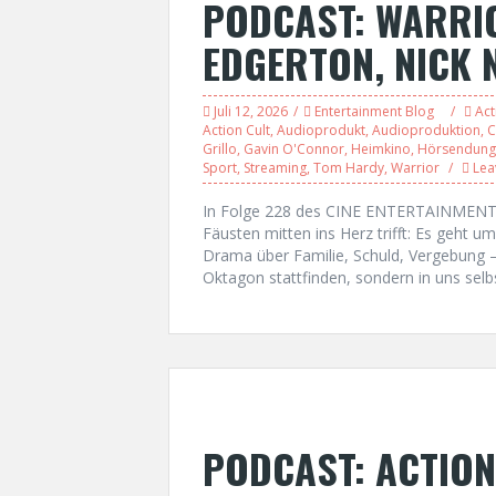
PODCAST: WARRIO
EDGERTON, NICK 
Juli 12, 2026
Entertainment Blog
Act
Action Cult
,
Audioprodukt
,
Audioproduktion
,
C
Grillo
,
Gavin O'Connor
,
Heimkino
,
Hörsendung
Sport
,
Streaming
,
Tom Hardy
,
Warrior
Lea
In Folge 228 des CINE ENTERTAINMENT T
Fäusten mitten ins Herz trifft: Es geht
Drama über Familie, Schuld, Vergebung –
Oktagon stattfinden, sondern in uns selb
PODCAST: ACTION