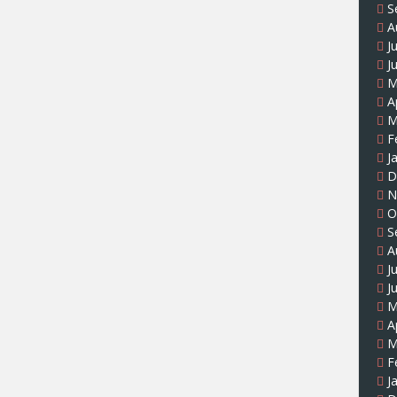
S
A
J
J
M
A
M
F
J
D
N
O
S
A
J
J
M
A
M
F
J