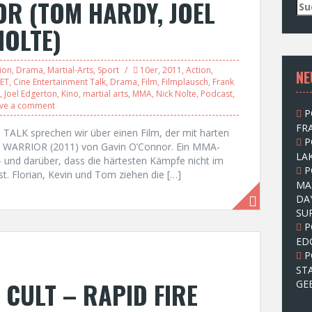
R (TOM HARDY, JOEL
S
u
NOLTE)
c
h
e
ion
,
Drama
,
Martial-Arts
,
Sport
10er
,
2011
,
Action
,
NE
n
ET
,
Cine Entertainment Talk
,
Drama
,
Film
,
Filmplausch
,
Frank
n
,
Joel Edgerton
,
Kino
,
martial arts
,
MMA
,
Nick Nolte
,
Podcast
,
a
ve a comment
P
c
FRA
h
ALK sprechen wir über einen Film, der mit harten
P
:
 um WARRIOR (2011) von Gavin O’Connor. Ein MMA-
LAK
 und darüber, dass die härtesten Kämpfe nicht im
P
st. Florian, Kevin und Tom ziehen die […]
MA
DA
SU
P
ED
P
ST
 CULT – RAPID FIRE
GE