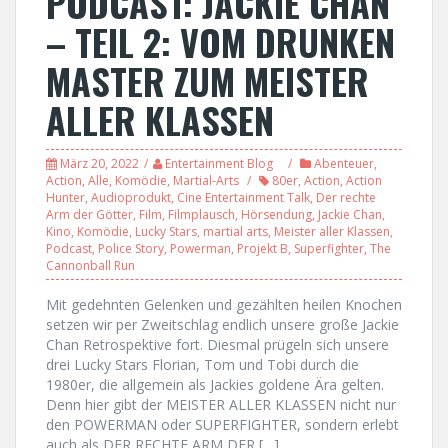
PODCAST: JACKIE CHAN
– TEIL 2: VOM DRUNKEN
MASTER ZUM MEISTER
ALLER KLASSEN
März 20, 2022
Entertainment Blog
Abenteuer
,
Action
,
Alle
,
Komödie
,
Martial-Arts
80er
,
Action
,
Action
Hunter
,
Audioprodukt
,
Cine Entertainment Talk
,
Der rechte
Arm der Götter
,
Film
,
Filmplausch
,
Hörsendung
,
Jackie Chan
,
Kino
,
Komödie
,
Lucky Stars
,
martial arts
,
Meister aller Klassen
,
Podcast
,
Police Story
,
Powerman
,
Projekt B
,
Superfighter
,
The
Cannonball Run
Mit gedehnten Gelenken und gezählten heilen Knochen
setzen wir per Zweitschlag endlich unsere große Jackie
Chan Retrospektive fort. Diesmal prügeln sich unsere
drei Lucky Stars Florian, Tom und Tobi durch die
1980er, die allgemein als Jackies goldene Ära gelten.
Denn hier gibt der MEISTER ALLER KLASSEN nicht nur
den POWERMAN oder SUPERFIGHTER, sondern erlebt
auch als DER RECHTE ARM DER […]