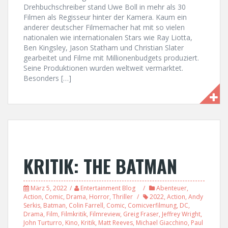
Drehbuchschreiber stand Uwe Boll in mehr als 30
Filmen als Regisseur hinter der Kamera. Kaum ein
anderer deutscher Filmemacher hat mit so vielen
nationalen wie internationalen Stars wie Ray Liotta,
Ben Kingsley, Jason Statham und Christian Slater
gearbeitet und Filme mit Millionenbudgets produziert.
Seine Produktionen wurden weltweit vermarktet.
Besonders […]
KRITIK: THE BATMAN
März 5, 2022
Entertainment Blog
Abenteuer
,
Action
,
Comic
,
Drama
,
Horror
,
Thriller
2022
,
Action
,
Andy
Serkis
,
Batman
,
Colin Farrell
,
Comic
,
Comicverfilmung
,
DC
,
Drama
,
Film
,
Filmkritik
,
Filmreview
,
Greig Fraser
,
Jeffrey Wright
,
John Turturro
,
Kino
,
Kritik
,
Matt Reeves
,
Michael Giacchino
,
Paul