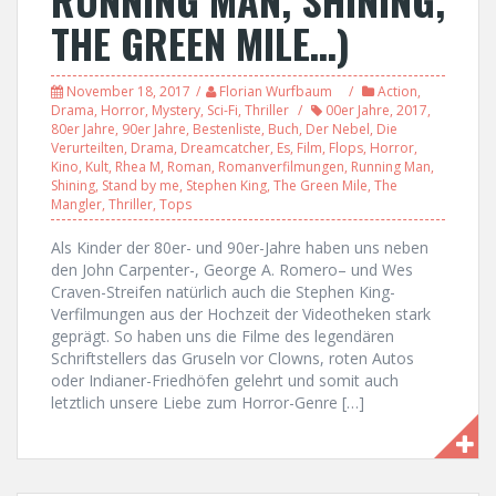
THE GREEN MILE…)
November 18, 2017
Florian Wurfbaum
Action
,
Drama
,
Horror
,
Mystery
,
Sci-Fi
,
Thriller
00er Jahre
,
2017
,
80er Jahre
,
90er Jahre
,
Bestenliste
,
Buch
,
Der Nebel
,
Die
Verurteilten
,
Drama
,
Dreamcatcher
,
Es
,
Film
,
Flops
,
Horror
,
Kino
,
Kult
,
Rhea M
,
Roman
,
Romanverfilmungen
,
Running Man
,
Shining
,
Stand by me
,
Stephen King
,
The Green Mile
,
The
Mangler
,
Thriller
,
Tops
Als Kinder der 80er- und 90er-Jahre haben uns neben
den John Carpenter-, George A. Romero– und Wes
Craven-Streifen natürlich auch die Stephen King-
Verfilmungen aus der Hochzeit der Videotheken stark
geprägt. So haben uns die Filme des legendären
Schriftstellers das Gruseln vor Clowns, roten Autos
oder Indianer-Friedhöfen gelehrt und somit auch
letztlich unsere Liebe zum Horror-Genre […]