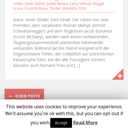
Lester
,
Javier Gullón
,
Judah Nelson
,
Larry Sullivan
,
Maggie
Grace
,
Scoot McNairy
,
Thriller
,
Vendetta
,
VOD
Autor: Kevin Zindler Zum Inhalt: Die Leben von zwei
Fremden, dem Vorarbeiter Roman Melnyk (Arnold
Schwarzenegger) und dem Fluglotsen Jacob Bonanos
(Scoot McNairy), werden nach einem verheerenden
Flugzeugzusammenstoß untrennbar miteinander
verbunden. Während Jacobs Dienst ereignet sich der
folgenschwere Fehler, der schließlich zur schrecklichen
Katastrophe führt, bei der alle Passagiere sterben,
darunter auch Romans Frau und […]
P
OLDER POSTS
o
This website uses cookies to improve your experience.
We'll assume you're ok with this, but you can opt-out if
s
Proudly powered by WordPress
|
Theme:
Solon
by aThemes
you wish.
Read More
Accept