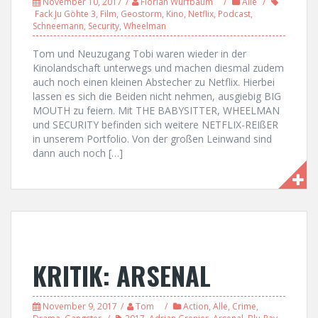
November 10, 2017
Florian Wurfbaum
Alle
Fack Ju Göhte 3
,
Film
,
Geostorm
,
Kino
,
Netflix
,
Podcast
,
Schneemann
,
Security
,
Wheelman
Tom und Neuzugang Tobi waren wieder in der
Kinolandschaft unterwegs und machen diesmal zudem
auch noch einen kleinen Abstecher zu Netflix. Hierbei
lassen es sich die Beiden nicht nehmen, ausgiebig BIG
MOUTH zu feiern. Mit THE BABYSITTER, WHEELMAN
und SECURITY befinden sich weitere NETFLIX-REIßER
in unserem Portfolio. Von der großen Leinwand sind
dann auch noch […]
KRITIK: ARSENAL
November 9, 2017
Tom
Action
,
Alle
,
Crime
,