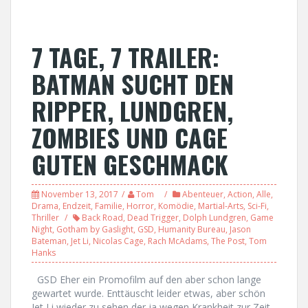
7 TAGE, 7 TRAILER:
BATMAN SUCHT DEN
RIPPER, LUNDGREN,
ZOMBIES UND CAGE
GUTEN GESCHMACK
November 13, 2017
Tom
Abenteuer
,
Action
,
Alle
,
Drama
,
Endzeit
,
Familie
,
Horror
,
Komödie
,
Martial-Arts
,
Sci-Fi
,
Thriller
Back Road
,
Dead Trigger
,
Dolph Lundgren
,
Game
Night
,
Gotham by Gaslight
,
GSD
,
Humanity Bureau
,
Jason
Bateman
,
Jet Li
,
Nicolas Cage
,
Rach McAdams
,
The Post
,
Tom
Hanks
GSD Eher ein Promofilm auf den aber schon lange
gewartet wurde. Enttäuscht leider etwas, aber schön
Jet Li wieder zu sehen der ja wegen Krankheit zur Zeit