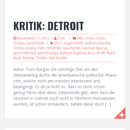
KRITIK: DETROIT
November 17, 2017
Tom
Alle
,
Crime
,
Doku
,
Drama
,
Geschichte
2017
,
Algee Smith
,
Anthony Mackie
,
Crime
,
Drama
,
Film
,
Filmkritik
,
Geschichte
,
Hannah Murray
,
Jason Mitchell
,
John Boyega
,
Kathryn Bigelow
,
Kino
,
Kritik
,
Mark
Boal
,
Review
,
Thriller
,
Will Poulter
Autor: Tom Burgas Die unruhige Zeit um den
Vietnamkrieg dürfte die amerikanische politische Phase
sein, welche mich am meisten interessiert und
beängstigt. Es ist ja nicht so, dass es nicht schon
genug Filme über diese Zeitperiode gibt, aber dass die
Unruhen in Detroit noch nicht in Filmform thematisiert
wurden, ist schon erstaunlich, zählen diese doch […]