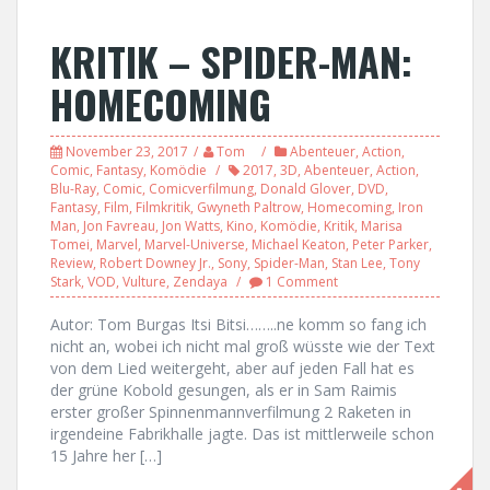
KRITIK – SPIDER-MAN:
HOMECOMING
November 23, 2017
Tom
Abenteuer
,
Action
,
Comic
,
Fantasy
,
Komödie
2017
,
3D
,
Abenteuer
,
Action
,
Blu-Ray
,
Comic
,
Comicverfilmung
,
Donald Glover
,
DVD
,
Fantasy
,
Film
,
Filmkritik
,
Gwyneth Paltrow
,
Homecoming
,
Iron
Man
,
Jon Favreau
,
Jon Watts
,
Kino
,
Komödie
,
Kritik
,
Marisa
Tomei
,
Marvel
,
Marvel-Universe
,
Michael Keaton
,
Peter Parker
,
Review
,
Robert Downey Jr.
,
Sony
,
Spider-Man
,
Stan Lee
,
Tony
Stark
,
VOD
,
Vulture
,
Zendaya
1 Comment
Autor: Tom Burgas Itsi Bitsi……..ne komm so fang ich
nicht an, wobei ich nicht mal groß wüsste wie der Text
von dem Lied weitergeht, aber auf jeden Fall hat es
der grüne Kobold gesungen, als er in Sam Raimis
erster großer Spinnenmannverfilmung 2 Raketen in
irgendeine Fabrikhalle jagte. Das ist mittlerweile schon
15 Jahre her […]