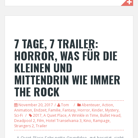
7 TAGE, 7 TRAILER:
HORROR, WAS FÜR DIE
KLEINEN UND
MITTENDRIN WIE IMMER
THE ROCK
November 20, 2017
Tom
Abenteuer
,
Action
,
Animation
,
Endzeit
,
Familie
,
Fantasy
,
Horror
,
Kinder
,
Mystery
,
Sci-Fi
2017
,
A Quiet Place
,
A Wrinkle in Time
,
Bullet Head
,
Deadpool 2
,
Film
,
Hotel Transelvania 3
,
Kino
,
Rampage
,
Strangers 2
,
Trailer
A Quiet Place Sehr nette Grundidee, gut besetzt, sieht