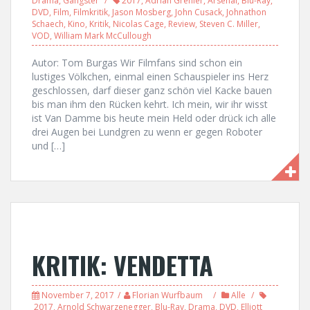
Drama
,
Gangster
2017
,
Adrian Grenier
,
Arsenal
,
Blu-Ray
,
DVD
,
Film
,
Filmkritik
,
Jason Mosberg
,
John Cusack
,
Johnathon
Schaech
,
Kino
,
Kritik
,
Nicolas Cage
,
Review
,
Steven C. Miller
,
VOD
,
William Mark McCullough
Autor: Tom Burgas Wir Filmfans sind schon ein
lustiges Völkchen, einmal einen Schauspieler ins Herz
geschlossen, darf dieser ganz schön viel Kacke bauen
bis man ihm den Rücken kehrt. Ich mein, wir ihr wisst
ist Van Damme bis heute mein Held oder drück ich alle
drei Augen bei Lundgren zu wenn er gegen Roboter
und […]
KRITIK: VENDETTA
November 7, 2017
Florian Wurfbaum
Alle
2017
,
Arnold Schwarzenegger
,
Blu-Ray
,
Drama
,
DVD
,
Elliott