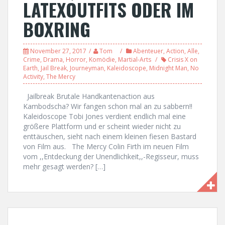
LATEXOUTFITS ODER IM
BOXRING
November 27, 2017
Tom
Abenteuer
,
Action
,
Alle
,
Crime
,
Drama
,
Horror
,
Komödie
,
Martial-Arts
Crisis X on
Earth
,
Jail Break
,
Journeyman
,
Kaleidoscope
,
Midnight Man
,
No
Activity
,
The Mercy
Jailbreak Brutale Handkantenaction aus
Kambodscha? Wir fangen schon mal an zu sabbern!!
Kaleidoscope Tobi Jones verdient endlich mal eine
größere Plattform und er scheint wieder nicht zu
enttäuschen, sieht nach einem kleinen fiesen Bastard
von Film aus. The Mercy Colin Firth im neuen Film
vom ,,Entdeckung der Unendlichkeit,,-Regisseur, muss
mehr gesagt werden? […]