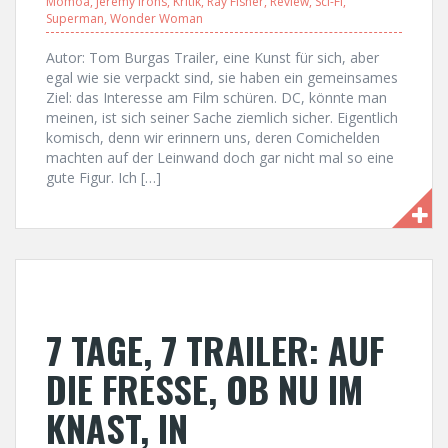
Momoa
,
Jeremy Irons
,
Kritik
,
Ray Fisher
,
Review
,
Sci-Fi
,
Superman
,
Wonder Woman
Autor: Tom Burgas Trailer, eine Kunst für sich, aber
egal wie sie verpackt sind, sie haben ein gemeinsames
Ziel: das Interesse am Film schüren. DC, könnte man
meinen, ist sich seiner Sache ziemlich sicher. Eigentlich
komisch, denn wir erinnern uns, deren Comichelden
machten auf der Leinwand doch gar nicht mal so eine
gute Figur. Ich […]
7 TAGE, 7 TRAILER: AUF
DIE FRESSE, OB NU IM
KNAST, IN