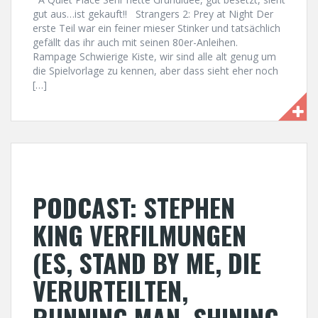
gut aus…ist gekauft!! Strangers 2: Prey at Night Der
erste Teil war ein feiner mieser Stinker und tatsächlich
gefällt das ihr auch mit seinen 80er-Anleihen.
Rampage Schwierige Kiste, wir sind alle alt genug um
die Spielvorlage zu kennen, aber dass sieht eher noch
[…]
PODCAST: STEPHEN
KING VERFILMUNGEN
(ES, STAND BY ME, DIE
VERURTEILTEN,
RUNNING MAN, SHINING,