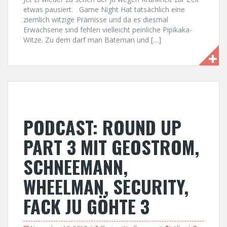
etwas pausiert. Game Night Hat tatsächlich eine
ziemlich witzige Prämisse und da es diesmal
Erwachsene sind fehlen vielleicht peinliche Pipikaka-
Witze. Zu dem darf man Bateman und […]
PODCAST: ROUND UP
PART 3 MIT GEOSTROM,
SCHNEEMANN,
WHEELMAN, SECURITY,
FACK JU GÖHTE 3