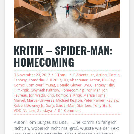
KRITIK – SPIDER-MAN:
HOMECOMING
November 23, 2017
Tom
Abenteuer
,
Action
,
Comic
,
Fantasy
,
Komödie
2017
,
3D
,
Abenteuer
,
Action
,
Blu-Ray
,
Comic
,
Comicverfilmung
,
Donald Glover
,
DVD
,
Fantasy
,
Film
,
Filmkritik
,
Gwyneth Paltrow
,
Homecoming
,
Iron Man
,
Jon
Favreau
,
Jon Watts
,
Kino
,
Komödie
,
Kritik
,
Marisa Tomei
,
Marvel
,
Marvel-Universe
,
Michael Keaton
,
Peter Parker
,
Review
,
Robert Downey Jr.
,
Sony
,
Spider-Man
,
Stan Lee
,
Tony Stark
,
VOD
,
Vulture
,
Zendaya
1 Comment
Autor: Tom Burgas Itsi Bitsi……..ne komm so fang ich
nicht an, wobei ich nicht mal groß wüsste wie der Text