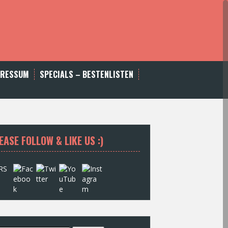
PRESSUM
SPECIALS – BESTENLISTEN
EASE FOLLOW & LIKE US :)