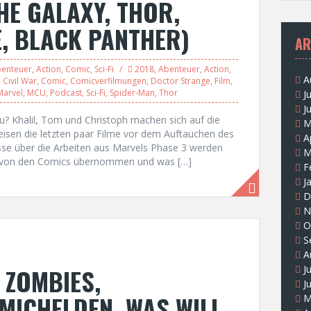
HE GALAXY, THOR,
, BLACK PANTHER)
AR
enteuer
,
Action
,
Comic
,
Sci-Fi
2018
,
Abenteuer
,
Action
,
A
,
Civil War
,
Comic
,
Comicverfilmungen
,
Doctor Strange
,
Film
,
Marvel
,
MCU
,
Podcast
,
Sci-Fi
,
Spider-Man
,
Thor
J
J
 Khalil, Tom und Christoph machen sich auf die
M
eisen die letzten paar Filme vor dem Auftauchen des
A
se über die Arbeiten aus Marvels Phase 3 werden
M
ch von den Comics übernommen und was […]
F
J
D
N
O
S
A
: ZOMBIES,
J
J
MICHELDEN, WAS WILL
M