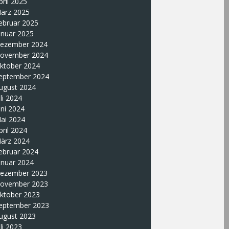
pril 2025
ärz 2025
ebruar 2025
anuar 2025
ezember 2024
ovember 2024
ktober 2024
eptember 2024
ugust 2024
uli 2024
uni 2024
ai 2024
pril 2024
ärz 2024
ebruar 2024
anuar 2024
ezember 2023
ovember 2023
ktober 2023
eptember 2023
ugust 2023
uli 2023