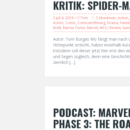
KRITIK: SPIDER-
Juli 4, 2019
Tom
Abenteuer
,
Action
,
Action
,
Comic
,
Comicverfilmung
,
Drama
,
Fanta
Kritik
,
Marisa Tomei
,
Marvel
,
MCU
,
Review
,
Samu
Autor: Tom Burgas Wo fängt man nach ü
Höhepunkt erreicht, haben innerhalb kürz
trotzdem soll dieser jetzt hier erst den w
und Segen zugleich, denn eine Geschichte
ziemlich […]
PODCAST: MARVEL
PHASE 3: THE ROA