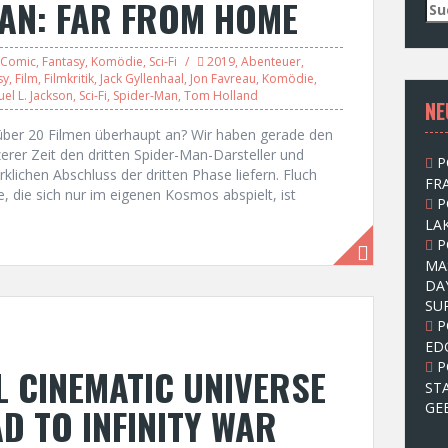
MAN: FAR FROM HOME
S
u
c
Comic
,
Fantasy
,
Komödie
,
Sci-Fi
2019
,
Abenteuer
,
h
sy
,
Film
,
Filmkritik
,
Jack Gyllenhaal
,
Jon Favreau
,
Komödie
,
e
el L. Jackson
,
Sci-Fi
,
Spider-Man
,
Tom Holland
NE
n
n
ber 20 Filmen überhaupt an? Wir haben gerade den
a
erer Zeit den dritten Spider-Man-Darsteller und
P
c
irklichen Abschluss der dritten Phase liefern. Fluch
FRA
h
, die sich nur im eigenen Kosmos abspielt, ist
P
:
LAK
P
MA
DA
SU
P
ED
P
 CINEMATIC UNIVERSE
ST
GE
D TO INFINITY WAR