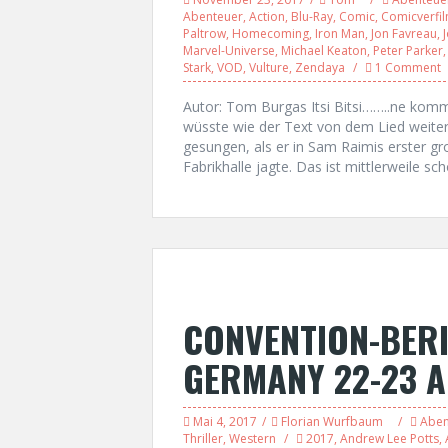
Abenteuer
,
Action
,
Blu-Ray
,
Comic
,
Comicverfi
Paltrow
,
Homecoming
,
Iron Man
,
Jon Favreau
,
Marvel-Universe
,
Michael Keaton
,
Peter Parker
Stark
,
VOD
,
Vulture
,
Zendaya
1 Comment
Autor: Tom Burgas Itsi Bitsi……..ne komm 
wüsste wie der Text von dem Lied weiterg
gesungen, als er in Sam Raimis erster g
Fabrikhalle jagte. Das ist mittlerweile sc
CONVENTION-BERI
GERMANY 22-23 A
Mai 4, 2017
Florian Wurfbaum
Aben
Thriller
,
Western
2017
,
Andrew Lee Potts
,