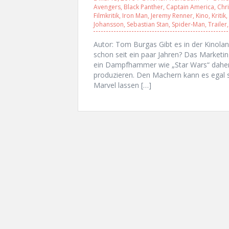
Avengers
,
Black Panther
,
Captain America
,
Chr
Filmkritik
,
Iron Man
,
Jeremy Renner
,
Kino
,
Kritik
,
Johansson
,
Sebastian Stan
,
Spider-Man
,
Trailer
Autor: Tom Burgas Gibt es in der Kinol
schon seit ein paar Jahren? Das Market
ein Dampfhammer wie „Star Wars“ dahe
produzieren. Den Machern kann es egal 
Marvel lassen […]