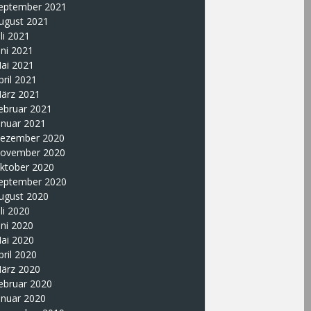
eptember 2021
ugust 2021
uli 2021
uni 2021
ai 2021
pril 2021
ärz 2021
ebruar 2021
anuar 2021
ezember 2020
ovember 2020
ktober 2020
eptember 2020
ugust 2020
uli 2020
uni 2020
ai 2020
pril 2020
ärz 2020
ebruar 2020
anuar 2020