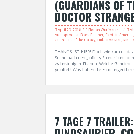
(GUARDIANS OF T
DOCTOR STRANGE
April 29, 2018
Florian Wurfbaum
Ab
Audioprodukt
,
Black Panther
,
Captain America
Guardians of the Galaxy
,
Hulk
,
Iron Man
,
Kino
,
THANOS IST HIER! Doch wie kam es dazu?
Suche nach den „Infinity Stones“ und ber
wahnsinnigen Titanen. Welche Geheimnis
gelüftet? Was haben die Filme eigentli
7 TAGE 7 TRAILER
DINOSAURIER, CO