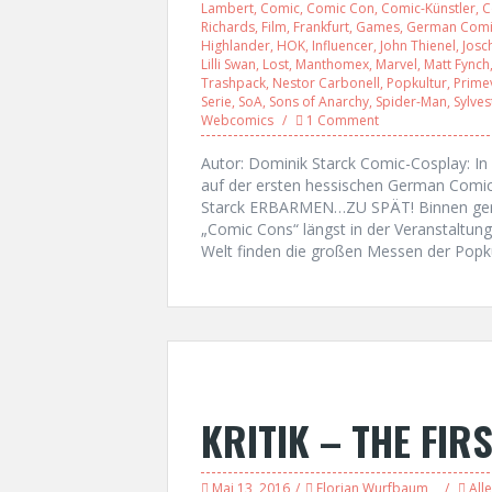
Lambert
,
Comic
,
Comic Con
,
Comic-Künstler
,
C
Richards
,
Film
,
Frankfurt
,
Games
,
German Comi
Highlander
,
HOK
,
Influencer
,
John Thienel
,
Josc
Lilli Swan
,
Lost
,
Manthomex
,
Marvel
,
Matt Fynch
Trashpack
,
Nestor Carbonell
,
Popkultur
,
Prime
Serie
,
SoA
,
Sons of Anarchy
,
Spider-Man
,
Sylve
Webcomics
1 Comment
Autor: Dominik Starck Comic-Cosplay: I
auf der ersten hessischen German Comic
Starck ERBARMEN…ZU SPÄT! Binnen gera
„Comic Cons“ längst in der Veranstaltun
Welt finden die großen Messen der Popku
KRITIK – THE FIR
Mai 13, 2016
Florian Wurfbaum
Alle