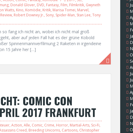
J
lmung
,
Donald Glover
,
DVD
,
Fantasy
,
Film
,
Filmkritik
,
Gwyneth
Jon Watts
,
Kino
,
Komödie
,
Kritik
,
Marisa Tomei
,
Marvel
,
M
,
Review
,
Robert Downey Jr.
,
Sony
,
Spider-Man
,
Stan Lee
,
Tony
A
M
F
so fang ich nicht an, wobei ich nicht mal groß
J
eht, aber auf jeden Fall hat es der grüne Kobold
D
roßer Spinnenmannverfilmung 2 Raketen in irgendeine
N
hon 15 Jahre her […]
O
S
A
J
J
M
A
CHT: COMIC CON
M
F
PRIL 2017 FRANKFURT
J
D
N
teuer
,
Action
,
Alle
,
Comic
,
Crime
,
Horror
,
Martial-Arts
,
Sci-Fi
,
O
Assassins Creed
,
Breeding Unicorns
,
Cartoons
,
Christopher