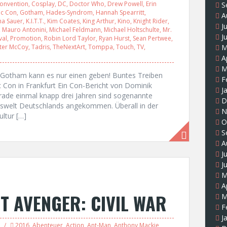
onvention
,
Cosplay
,
DC
,
Doctor Who
,
Drew Powell
,
Erin
S
c Con
,
Gotham
,
Hades-Syndrom
,
Hannah Spearritt
,
A
ha Sauer
,
K.I.T.T.
,
Kim Coates
,
King Arthur
,
Kino
,
Knight Rider
,
J
,
Mauro Antonini
,
Michael Feldmann
,
Michael Holtschulte
,
Mr.
J
val
,
Promotion
,
Robin Lord Taylor
,
Ryan Hurst
,
Sean Pertwee
,
ster McCoy
,
Tadris
,
TheNextArt
,
Tomppa
,
Touch
,
TV
,
M
A
M
n Gotham kann es nur einen geben! Buntes Treiben
F
 Con in Frankfurt Ein Con-Bericht von Dominik
J
de einmal knapp drei Jahren sind sogenannte
D
gswelt Deutschlands angekommen. Überall in der
N
ltur […]
O
S
A
J
J
M
A
ST AVENGER: CIVIL WAR
M
F
J
2016
,
Abenteuer
,
Action
,
Ant-Man
,
Anthony Mackie
,