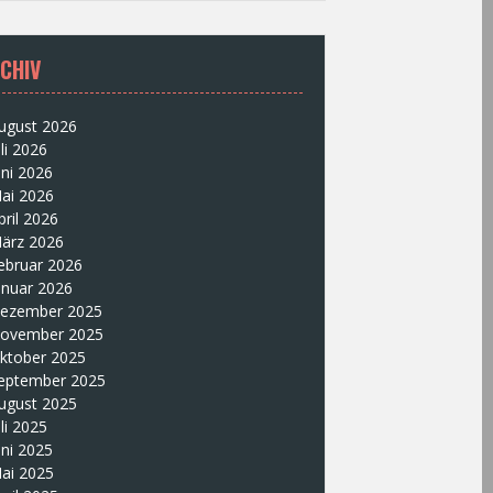
CHIV
ugust 2026
uli 2026
uni 2026
ai 2026
pril 2026
ärz 2026
ebruar 2026
anuar 2026
ezember 2025
ovember 2025
ktober 2025
eptember 2025
ugust 2025
uli 2025
uni 2025
ai 2025