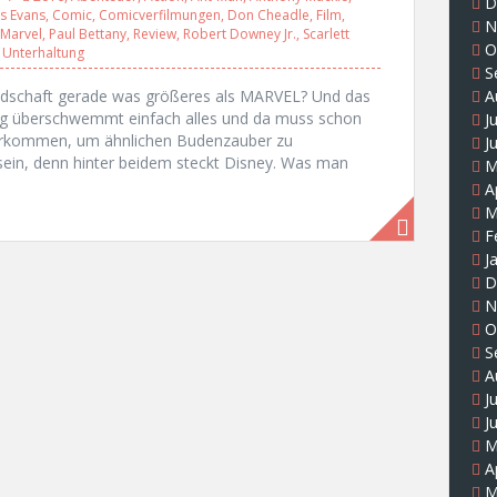
D
is Evans
,
Comic
,
Comicverfilmungen
,
Don Cheadle
,
Film
,
N
Marvel
,
Paul Bettany
,
Review
,
Robert Downey Jr.
,
Scarlett
O
,
Unterhaltung
S
andschaft gerade was größeres als MARVEL? Und das
A
ing überschwemmt einfach alles und da muss schon
J
rkommen, um ähnlichen Budenzauber zu
J
sein, denn hinter beidem steckt Disney. Was man
M
A
M
F
J
D
N
O
S
A
J
J
M
A
M