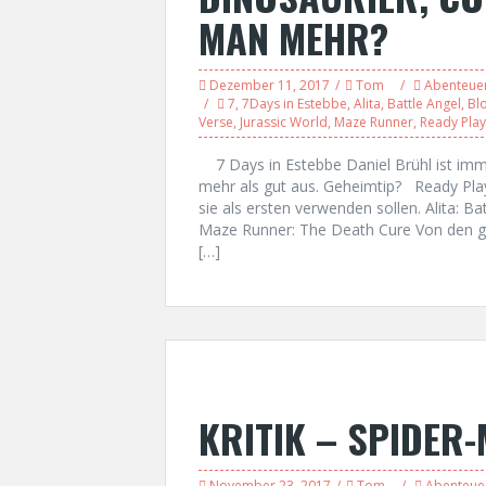
MAN MEHR?
Dezember 11, 2017
Tom
Abenteue
7
,
7Days in Estebbe
,
Alita
,
Battle Angel
,
Bl
Verse
,
Jurassic World
,
Maze Runner
,
Ready Pla
7 Days in Estebbe Daniel Brühl ist imm
mehr als gut aus. Geheimtip? Ready Play
sie als ersten verwenden sollen. Alita: Ba
Maze Runner: The Death Cure Von den g
[…]
KRITIK – SPIDER
November 23, 2017
Tom
Abenteue