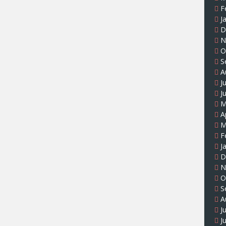
F
J
D
N
O
S
A
J
J
M
A
M
F
J
D
N
O
S
A
J
J