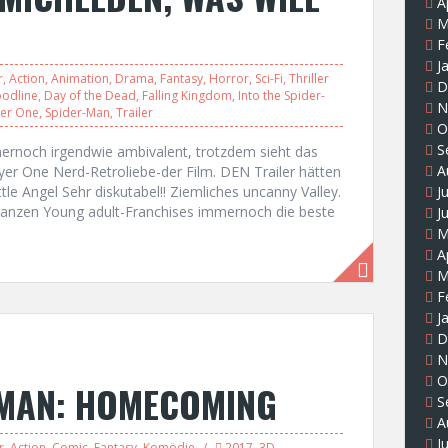
A
M
F
J
r
,
Action
,
Animation
,
Drama
,
Fantasy
,
Horror
,
Sci-Fi
,
Thriller
D
oodline
,
Day of the Dead
,
Falling Kingdom
,
Into the Spider-
N
yer One
,
Spider-Man
,
Trailer
O
S
ernoch irgendwie ambivalent, trotzdem sieht das
A
er One Nerd-Retroliebe-der Film. DEN Trailer hätten
ttle Angel Sehr diskutabel!! Ziemliches uncanny Valley.
J
anzen Young adult-Franchises immernoch die beste
J
M
A
M
F
J
D
N
O
-MAN: HOMECOMING
S
A
J
r
,
Action
,
Comic
,
Fantasy
,
Komödie
2017
,
3D
,