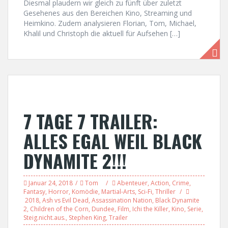
Diesmal plaudern wir gleich zu fünft über zuletzt
Gesehenes aus den Bereichen Kino, Streaming und
Heimkino. Zudem analysieren Florian, Tom, Michael,
Khalil und Christoph die aktuell für Aufsehen […]
7 TAGE 7 TRAILER:
ALLES EGAL WEIL BLACK
DYNAMITE 2!!!
Januar 24, 2018
Tom
Abenteuer
,
Action
,
Crime
,
Fantasy
,
Horror
,
Komödie
,
Martial-Arts
,
Sci-Fi
,
Thriller
2018
,
Ash vs Evil Dead
,
Assassination Nation
,
Black Dynamite
2
,
Children of the Corn
,
Dundee
,
Film
,
Ichi the Killer
,
Kino
,
Serie
,
Steig.nicht.aus.
,
Stephen King
,
Trailer