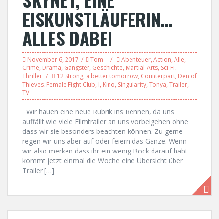
EISKUNSTLÄUFERIN…
ALLES DABEI
November 6, 2017
Tom
Abenteuer
,
Action
,
Alle
,
Crime
,
Drama
,
Gangster
,
Geschichte
,
Martial-Arts
,
Sci-Fi
,
Thriller
12 Strong
,
a better tomorrow
,
Counterpart
,
Den of
Thieves
,
Female Fight Club
,
I
,
Kino
,
Singularity
,
Tonya
,
Trailer
,
TV
Wir hauen eine neue Rubrik ins Rennen, da uns
auffällt wie viele Filmtrailer an uns vorbeigehen ohne
dass wir sie besonders beachten können. Zu gerne
regen wir uns aber auf oder feiern das Ganze. Wenn
wir also merken dass ihr ein wenig Bock darauf habt
kommt jetzt einmal die Woche eine Übersicht über
Trailer […]