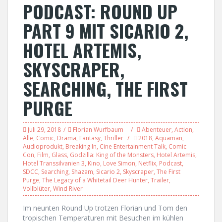
PODCAST: ROUND UP
PART 9 MIT SICARIO 2,
HOTEL ARTEMIS,
SKYSCRAPER,
SEARCHING, THE FIRST
PURGE
Juli 29, 2018
Florian Wurfbaum
Abenteuer
,
Action
,
Alle
,
Comic
,
Drama
,
Fantasy
,
Thriller
2018
,
Aquaman
,
Audioprodukt
,
Breaking In
,
Cine Entertainment Talk
,
Comic
Con
,
Film
,
Glass
,
Godzilla: King of the Monsters
,
Hotel Artemis
,
Hotel Transsilvanien 3
,
Kino
,
Love Simon
,
Netflix
,
Podcast
,
SDCC
,
Searching
,
Shazam
,
Sicario 2
,
Skyscraper
,
The First
Purge
,
The Legacy of a Whitetail Deer Hunter
,
Trailer
,
Vollblüter
,
Wind River
Im neunten Round Up trotzen Florian und Tom den
tropischen Temperaturen mit Besuchen im kühlen