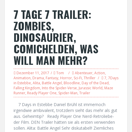
7 TAGE 7 TRAILER:
ZOMBIES,
DINOSAURIER,
COMICHELDEN, WAS
WILL MAN MEHR?
Dezember 11, 2017
Tom
Abenteuer
,
Action
,
Animation
,
Drama
,
Fantasy
,
Horror
,
Sci-Fi
,
Thriller
7
,
7Days
in Estebbe
,
Alita
,
Battle Angel
,
Bloodline
,
Day of the Dead
,
Falling Kingdom
,
Into the Spider-Verse
,
Jurassic World
,
Maze
Runner
,
Ready Player One
,
Spider-Man
,
Trailer
7 Days in Estebbe Daniel Brühl ist immernoch
irgendwie ambivalent, trotzdem sieht das mehr als gut
aus. Geheimtip? Ready Player One Nerd-Retroliebe-
der Film. DEN Trailer hätten sie als ersten verwenden
sollen. Alita: Battle Angel Sehr diskutabel!! Ziemliches