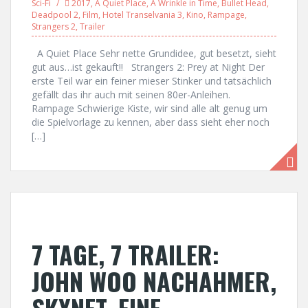
Sci-Fi
2017
,
A Quiet Place
,
A Wrinkle in Time
,
Bullet Head
,
Deadpool 2
,
Film
,
Hotel Transelvania 3
,
Kino
,
Rampage
,
Strangers 2
,
Trailer
A Quiet Place Sehr nette Grundidee, gut besetzt, sieht
gut aus…ist gekauft!! Strangers 2: Prey at Night Der
erste Teil war ein feiner mieser Stinker und tatsächlich
gefällt das ihr auch mit seinen 80er-Anleihen.
Rampage Schwierige Kiste, wir sind alle alt genug um
die Spielvorlage zu kennen, aber dass sieht eher noch
[…]
7 TAGE, 7 TRAILER:
JOHN WOO NACHAHMER,
SKYNET, EINE