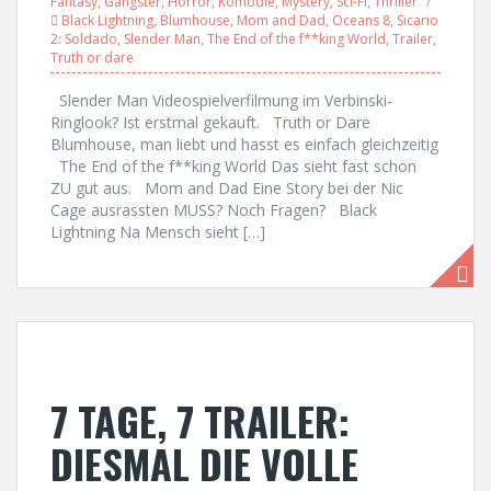
Fantasy
,
Gangster
,
Horror
,
Komödie
,
Mystery
,
Sci-Fi
,
Thriller
Black Lightning
,
Blumhouse
,
Mom and Dad
,
Oceans 8
,
Sicario
2: Soldado
,
Slender Man
,
The End of the f**king World
,
Trailer
,
Truth or dare
Slender Man Videospielverfilmung im Verbinski-
Ringlook? Ist erstmal gekauft. Truth or Dare
Blumhouse, man liebt und hasst es einfach gleichzeitig
The End of the f**king World Das sieht fast schon
ZU gut aus. Mom and Dad Eine Story bei der Nic
Cage ausrassten MUSS? Noch Fragen? Black
Lightning Na Mensch sieht […]
7 TAGE, 7 TRAILER:
DIESMAL DIE VOLLE