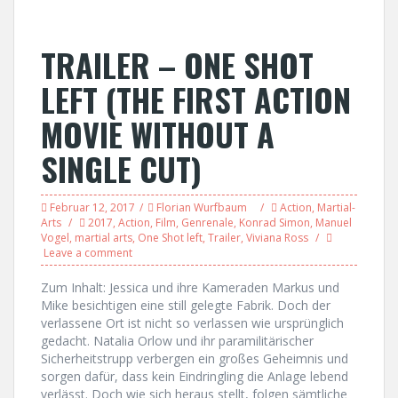
TRAILER – ONE SHOT
LEFT (THE FIRST ACTION
MOVIE WITHOUT A
SINGLE CUT)
Februar 12, 2017
Florian Wurfbaum
Action
,
Martial-
Arts
2017
,
Action
,
Film
,
Genrenale
,
Konrad Simon
,
Manuel
Vogel
,
martial arts
,
One Shot left
,
Trailer
,
Viviana Ross
Leave a comment
Zum Inhalt: Jessica und ihre Kameraden Markus und
Mike besichtigen eine still gelegte Fabrik. Doch der
verlassene Ort ist nicht so verlassen wie ursprünglich
gedacht. Natalia Orlow und ihr paramilitärischer
Sicherheitstrupp verbergen ein großes Geheimnis und
sorgen dafür, dass kein Eindringling die Anlage lebend
verlässt. Doch wie sich heraus stellt, folgen sämtliche