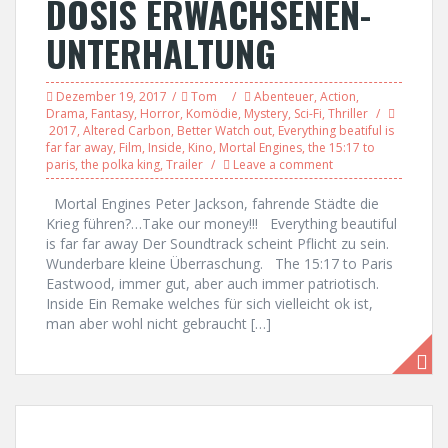
DOSIS ERWACHSENEN-
UNTERHALTUNG
Dezember 19, 2017
Tom
Abenteuer
,
Action
,
Drama
,
Fantasy
,
Horror
,
Komödie
,
Mystery
,
Sci-Fi
,
Thriller
2017
,
Altered Carbon
,
Better Watch out
,
Everything beatiful is
far far away
,
Film
,
Inside
,
Kino
,
Mortal Engines
,
the 15:17 to
paris
,
the polka king
,
Trailer
Leave a comment
Mortal Engines Peter Jackson, fahrende Städte die
Krieg führen?…Take our money!!! Everything beautiful
is far far away Der Soundtrack scheint Pflicht zu sein.
Wunderbare kleine Überraschung. The 15:17 to Paris
Eastwood, immer gut, aber auch immer patriotisch.
Inside Ein Remake welches für sich vielleicht ok ist,
man aber wohl nicht gebraucht […]