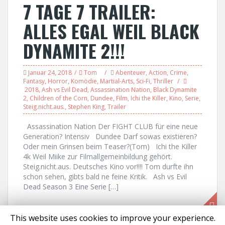
7 TAGE 7 TRAILER:
ALLES EGAL WEIL BLACK
DYNAMITE 2!!!
Januar 24, 2018
Tom
Abenteuer
,
Action
,
Crime
,
Fantasy
,
Horror
,
Komödie
,
Martial-Arts
,
Sci-Fi
,
Thriller
2018
,
Ash vs Evil Dead
,
Assassination Nation
,
Black Dynamite
2
,
Children of the Corn
,
Dundee
,
Film
,
Ichi the Killer
,
Kino
,
Serie
,
Steig.nicht.aus.
,
Stephen King
,
Trailer
Assassination Nation Der FIGHT CLUB für eine neue
Generation? Intensiv Dundee Darf sowas existieren?
Oder mein Grinsen beim Teaser?(Tom) Ichi the Killer
4k Weil Miike zur Filmallgemeinbildung gehört.
Steig.nicht.aus. Deutsches Kino vor!!!! Tom durfte ihn
schon sehen, gibts bald ne feine Kritik. Ash vs Evil
Dead Season 3 Eine Serie […]
This website uses cookies to improve your experience.