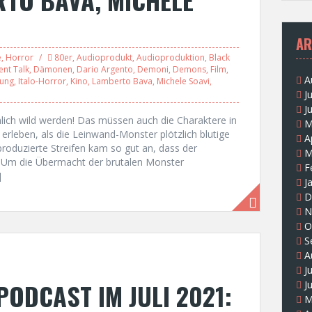
AR
e
,
Horror
80er
,
Audioprodukt
,
Audioproduktion
,
Black
ent Talk
,
Dämonen
,
Dario Argento
,
Demoni
,
Demons
,
Film
,
A
ung
,
Italo-Horror
,
Kino
,
Lamberto Bava
,
Michele Soavi
,
J
J
lich wild werden! Das müssen auch die Charaktere in
M
eben, als die Leinwand-Monster plötzlich blutige
A
roduzierte Streifen kam so gut an, dass der
M
ng. Um die Übermacht der brutalen Monster
F
]
J
D
N
O
S
A
J
ODCAST IM JULI 2021:
J
M