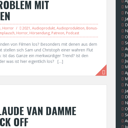
PROBLEM MIT
A
M
EN
F
J
D
e
,
Horror
2021
,
Audioprodukt
,
Audioproduktion
,
Bonus-
N
lmplausch
,
Horror
,
Hörsendung
,
Patreon
,
Podcast
O
S
en Enden von Filmen los? Besonders mit denen aus dem
A
nt stellen sich Sam und Christoph einer wahren Flut
J
: Ist das Ganze ein merkwürdiger Trend? Ist den
J
r was ist hier eigentlich los? […]
M
A
M
F
J
D
N
CLAUDE VAN DAMME
O
S
CK OFF
A
J