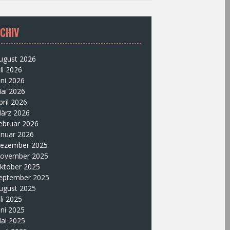
CHIV
ugust 2026
uli 2026
uni 2026
ai 2026
pril 2026
ärz 2026
ebruar 2026
anuar 2026
ezember 2025
ovember 2025
ktober 2025
eptember 2025
ugust 2025
uli 2025
uni 2025
ai 2025