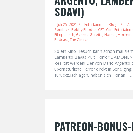
SOAVI)
Juli 25, 2021
Entertainment Blog
All
Zombies
,
Bobby Rhodes
,
CET
,
Cine Entertainm
Filmplausch
,
Geretta Geretta
,
Horror
,
Hörsend
Podcast
,
The Church
So ein Kino-Besuch kann schon mal ziem
Lamberto Bavas Kult-Horror DÄMONEN erl
Realität werden! Der von Dario Argento p
übernatürliche Terror direkt in Serie gi
zurückzuschlagen, haben sich Florian, […
PATREON-BONUS-P