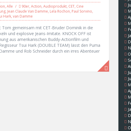
J
ion
,
Alle
90er
,
Action
,
Audioprodukt
,
CET
,
Cine
M
ung
,
Jean Claude Van Damme
,
Lela Rochon
,
Paul Sorvino
,
ui Hark
,
van Damme
A
M
t Tom gemeinsam mit CET-Bruder Dominik in die
F
keln und explosive Jeans-Imitate. KNOCK OFF ist
J
chung aus amerikanischen Buddy-Actionfilm und
D
Regisseur Tsui Hark (DOUBLE TEAM) lässt den Puma
N
Damme und Rob Schneider durch ein irres Abenteuer
O
S
A
J
J
M
A
M
F
J
D
N
O