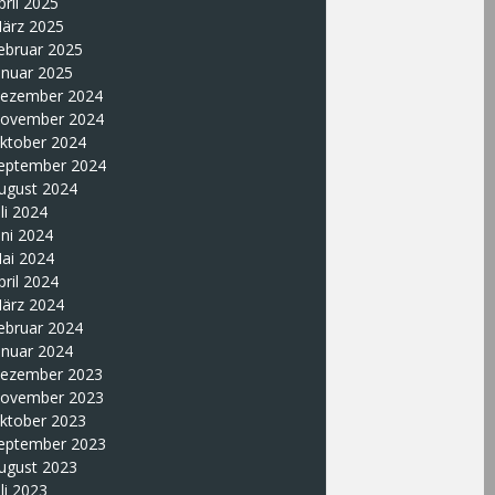
pril 2025
ärz 2025
ebruar 2025
anuar 2025
ezember 2024
ovember 2024
ktober 2024
eptember 2024
ugust 2024
uli 2024
uni 2024
ai 2024
pril 2024
ärz 2024
ebruar 2024
anuar 2024
ezember 2023
ovember 2023
ktober 2023
eptember 2023
ugust 2023
uli 2023