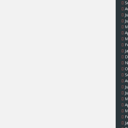
S
A
J
J
M
A
M
F
J
D
N
O
S
A
J
J
M
A
M
F
J