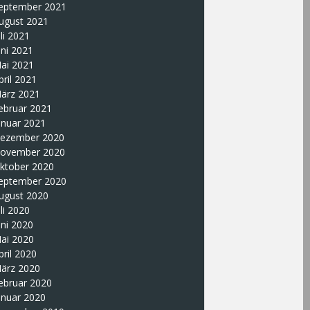
eptember 2021
ugust 2021
uli 2021
uni 2021
ai 2021
pril 2021
ärz 2021
ebruar 2021
anuar 2021
ezember 2020
ovember 2020
ktober 2020
eptember 2020
ugust 2020
uli 2020
uni 2020
ai 2020
pril 2020
ärz 2020
ebruar 2020
anuar 2020