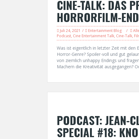
CINE-TALK: DAS 
HORRORFILM-END
Juli 24, 2021
Entertainment Blog
All
Podcast
,
Cine Entertainment Talk
,
Cine-Talk
,
Fi
Was ist eigentlich in letzter Zeit mit d
Horror-Genre? Spoiler-voll und gut gelau
von ziemlich unhappy Endings und fragen
Machern die Kreativität ausgegangen? Ode
PODCAST: JEAN-
SPECIAL #18: KNO