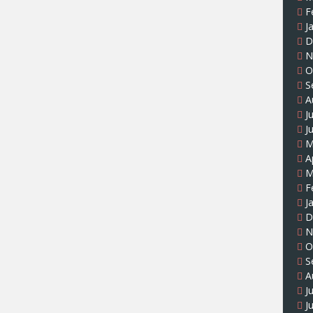
F
J
D
N
O
S
A
J
J
M
A
M
F
J
D
N
O
S
A
J
J