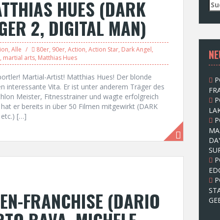
ATTHIAS HUES (DARK
S
u
GER 2, DIGITAL MAN)
c
h
e
ion
,
Alle
80er
,
90er
,
Action
,
Action Star
,
Dark Angel
,
NE
n
,
martial arts
,
Matthias Hues
n
a
ortler! Martial-Artist! Matthias Hues! Der blonde
P
c
 interessante Vita. Er ist unter anderem Träger des
FRA
h
lon Meister, Fitnesstrainer und wagte erfolgreich
P
:
hat er bereits in über 50 Filmen mitgewirkt (DARK
LAK
tc.) […]
P
MA
DA
SU
P
ED
P
ST
EN-FRANCHISE (DARIO
GE
TO BAVA, MICHELE