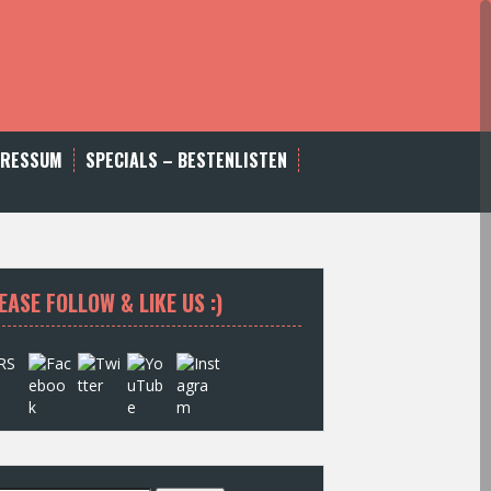
PRESSUM
SPECIALS – BESTENLISTEN
EASE FOLLOW & LIKE US :)