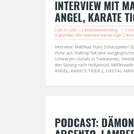
INTERVIEW MIT M
ANGEL, KARATE TI
Juli 31, 2021
Entertainment Blog
Act
Digital Man
,
Film
,
Interview
,
Karate Tiger 2
,
Kino
Interview: Matthias Hues Schauspieler! Sp
Hüne aus Waltrop hat eine ausgesprochen
schwarzen Gürtels in Taekwondo, Pentath
den Sprung nach Hollywood. Mittlerweile 
ANGEL, KARATE TIGER 2, DIGITAL MAN e
PODCAST: DÄMON
ARGENTO, LAMBER