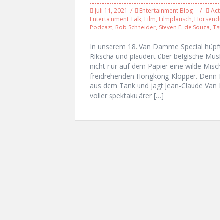
Juli 11, 2021
Entertainment Blog
Act
Entertainment Talk
,
Film
,
Filmplausch
,
Hörsend
Podcast
,
Rob Schneider
,
Steven E. de Souza
,
Ts
In unserem 18. Van Damme Special hüpf
Rikscha und plaudert über belgische Mus
nicht nur auf dem Papier eine wilde Mis
freidrehenden Hongkong-Klopper. Denn 
aus dem Tank und jagt Jean-Claude Van 
voller spektakulärer […]