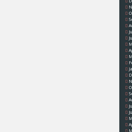
D
N
O
S
A
J
J
M
A
M
F
J
D
N
O
S
A
J
J
M
A
M