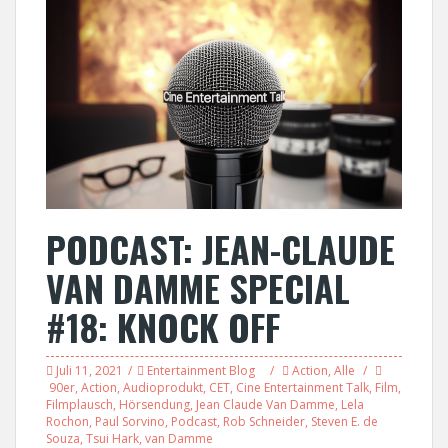
PODCAST: JEAN-CLAUDE
VAN DAMME SPECIAL
#18: KNOCK OFF
Juli 11, 2021
Entertainment Blog
Action
,
Alle
90er
,
Action
,
Audioprodukt
,
CET
,
Cine Entertainment Talk
,
Film
,
Filmplausch
,
Hörsendung
,
Jean Claude Van Damme
,
Lela
Rochon
,
Paul Sorvino
,
Podcast
,
Rob Schneider
,
Steven E. de
Souza
,
Tsui Hark
,
van Damme