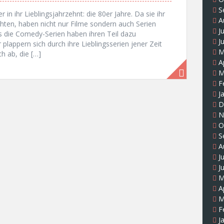
S
in ihr Lieblingsjahrzehnt: die 80er Jahre. Da sie ihr
A
ten, haben nicht nur Filme sondern auch Serien
J
 die Comedy-Serien haben ihren Teil dazu
J
plappern sich durch ihre Lieblingsserien jener Zeit
M
h ab, die […]
A
M
F
J
D
N
O
S
A
J
J
M
A
M
F
J