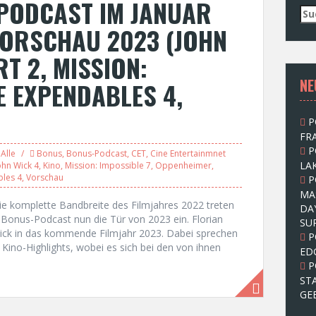
PODCAST IM JANUAR
S
u
VORSCHAU 2023 (JOHN
c
h
RT 2, MISSION:
e
NE
n
E EXPENDABLES 4,
n
a
P
c
FRA
h
P
:
Alle
Bonus
,
Bonus-Podcast
,
CET
,
Cine Entertainmnet
LAK
ohn Wick 4
,
Kino
,
Mission: Impossible 7
,
Oppenheimer
,
les 4
,
Vorschau
P
MA
ie komplette Bandbreite des Filmjahres 2022 treten
DA
-Bonus-Podcast nun die Tür von 2023 ein. Florian
SU
lick in das kommende Filmjahr 2023. Dabei sprechen
P
n Kino-Highlights, wobei es sich bei den von ihnen
ED
P
ST
GE