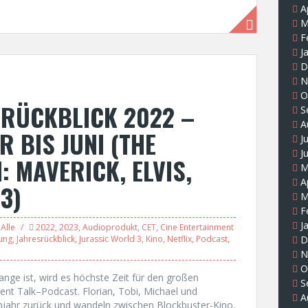
A
M
F
J
D
N
O
SRÜCKBLICK 2022 –
S
A
R BIS JUNI (THE
J
J
 MAVERICK, ELVIS,
M
A
3)
M
F
J
Alle
2022
,
2023
,
Audioprodukt
,
CET
,
Cine Entertainment
ung
,
Jahresrückblick
,
Jurassic World 3
,
Kino
,
Netflix
,
Podcast
,
D
N
O
nge ist, wird es höchste Zeit für den großen
S
ent Talk–Podcast. Florian, Tobi, Michael und
A
ilmjahr zurück und wandeln zwischen Blockbuster-Kino,