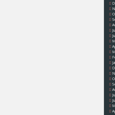
D
N
O
S
A
J
J
M
A
M
F
J
D
N
O
S
A
J
J
M
A