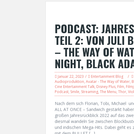
PODCAST: JAHRE
TEIL 2: VON JULI
– THE WAY OF WAT
NIGHT, BLACK AD
Januar 22, 2023
Entertainment Blog
Audioproduktion
,
Avatar - The Way of Water
,
B
Cine Entertainment Talk
,
Disney Plus
,
Film
,
Film
Podcast
,
Smile
,
Streaming
,
The Menu
,
Thor
,
Vio
Nach dem sich Florian, Tobi, Michael 
ALL AT ONCE – Sandwich gestärkt haben, 
großen Jahresrückblick 2022 auf das zwei
diesmal wandeln Sie zwischen Blockbust
und indischen Mega-Hits. Dabei geht
mit dem BULLET […]