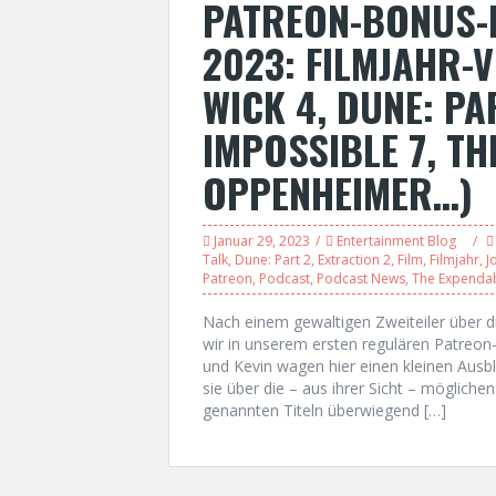
PATREON-BONUS-
2023: FILMJAHR-
WICK 4, DUNE: PA
IMPOSSIBLE 7, TH
OPPENHEIMER…)
Januar 29, 2023
Entertainment Blog
Talk
,
Dune: Part 2
,
Extraction 2
,
Film
,
Filmjahr
,
J
Patreon
,
Podcast
,
Podcast News
,
The Expendab
Nach einem gewaltigen Zweiteiler über d
wir in unserem ersten regulären Patreon
und Kevin wagen hier einen kleinen Ausb
sie über die – aus ihrer Sicht – mögliche
genannten Titeln überwiegend […]