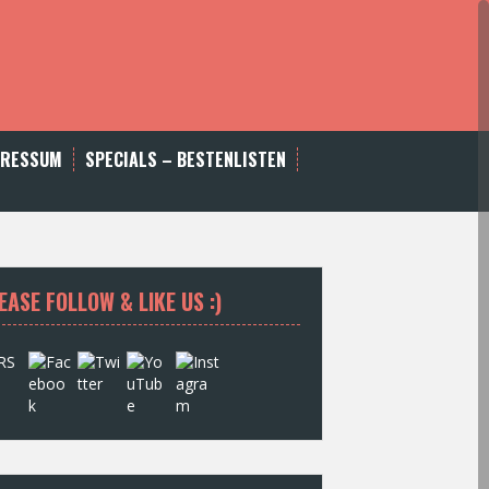
PRESSUM
SPECIALS – BESTENLISTEN
EASE FOLLOW & LIKE US :)