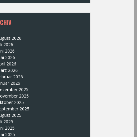
CHIV
ugust 2026
uli 2026
uni 2026
ai 2026
pril 2026
ärz 2026
ebruar 2026
anuar 2026
ezember 2025
ovember 2025
ktober 2025
eptember 2025
ugust 2025
uli 2025
uni 2025
ai 2025