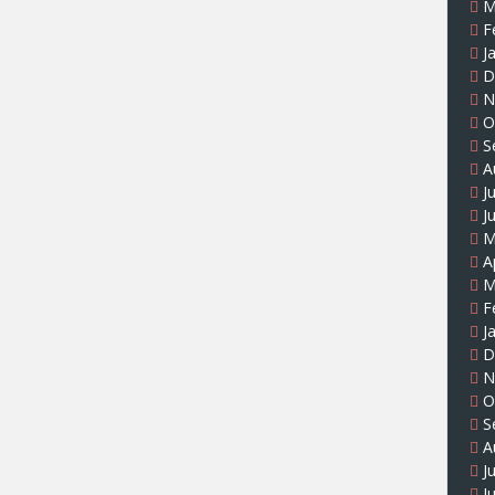
M
F
J
D
N
O
S
A
J
J
M
A
M
F
J
D
N
O
S
A
J
J