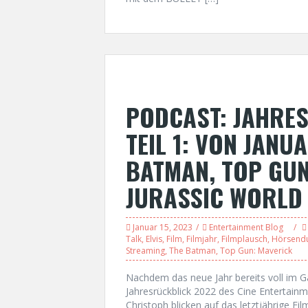
PODCAST: JAHRE
TEIL 1: VON JANUA
BATMAN, TOP GUN:
JURASSIC WORLD 
Januar 15, 2023
Entertainment Blog
Talk
,
Elvis
,
Film
,
Filmjahr
,
Filmplausch
,
Hörsend
Streaming
,
The Batman
,
Top Gun: Maverick
Nachdem das neue Jahr bereits voll im Ga
Jahresrückblick 2022 des Cine Entertainm
Christoph blicken auf das letztjährige F