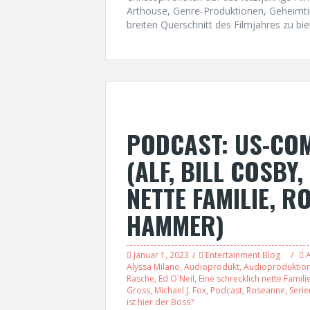
Arthouse, Genre-Produktionen, Geheimti
breiten Querschnitt des Filmjahres zu bie
PODCAST: US-COM
(ALF, BILL COSBY
NETTE FAMILIE, R
HAMMER)
Januar 1, 2023
Entertainment Blog
A
Alyssa Milano
,
Audioprodukt
,
Audioproduktio
Rasche
,
Ed O`Neil
,
Eine schrecklich nette Famili
Gross
,
Michael J. Fox
,
Podcast
,
Roseanne
,
Serie
ist hier der Boss?