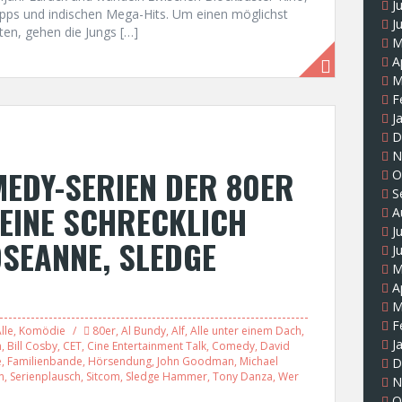
J
pps und indischen Mega-Hits. Um einen möglichst
J
ten, gehen die Jungs […]
M
A
M
F
J
D
N
EDY-SERIEN DER 80ER
O
S
, EINE SCHRECKLICH
A
J
OSEANNE, SLEDGE
J
M
A
M
F
lle
,
Komödie
80er
,
Al Bundy
,
Alf
,
Alle unter einem Dach
,
J
n
,
Bill Cosby
,
CET
,
Cine Entertainment Talk
,
Comedy
,
David
e
,
Familienbande
,
Hörsendung
,
John Goodman
,
Michael
D
n
,
Serienplausch
,
Sitcom
,
Sledge Hammer
,
Tony Danza
,
Wer
N
O