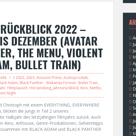
AR
SRÜCKBLICK 2022 –
 BIS DEZEMBER (AVATAR
A
J
ER, THE MENU, VIOLENT
J
M
AM, BULLET TRAIN)
A
M
F
Alle
2022
,
2023
,
Amazon Prime
,
Audioprodukt
,
J
lack Adam
,
Black Panther - Wakanda Forever
,
Bullet Train
,
jahr
,
Filmplausch
,
Hörsendung
,
Jahresrückblick
,
Kino
,
Netflix
,
D
lent Night
N
O
und Christoph mit einem EVERYTHING, EVERYWHERE
S
blicken die Jungs in Teil 2 unseres
A
te Halbjahr des letztjährigen Filmjahrs zurück. Auch
J
er-Kino, Arthouse, Genre-Produktionen, Geheimtipps
J
 es zusammen mit BLACK ADAM und BLACK PANTHER
M