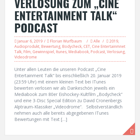
VERLOSUNG ZUM „CINE
ENTERTAINMENT TALK“
PODCAST
Januar 6, 2019
Florian Wurfbaum
Alle
2019
,
Audioprodukt
,
Bewertung
,
Bodycheck
,
CET
,
Cine Entertainmnet
Talk
,
Film
,
Gewinnspiel
,
Itunes
,
Mediabook
,
Podcast
,
Verlosung
,
Videodrome
Unter allen Leuten die unseren Podcast „Cine
Entertainment Talk“ bis einschließlich 20. Januar 2019
(23:59 Uhr) mit einem kleinen Text bei ITunes
bewerten verlosen wir als Dankeschön jeweils ein
Mediabook zum 80er Eishockey-Kultfilm „Bodycheck“
und eine 3-Disc Special Edition zu David Cronenbergs
Alptraum-Klassiker „Videodrome“. Selbstverständlich
nehmen auch alle bereits abgegebenen ITunes
Bewertungen mit Text […]