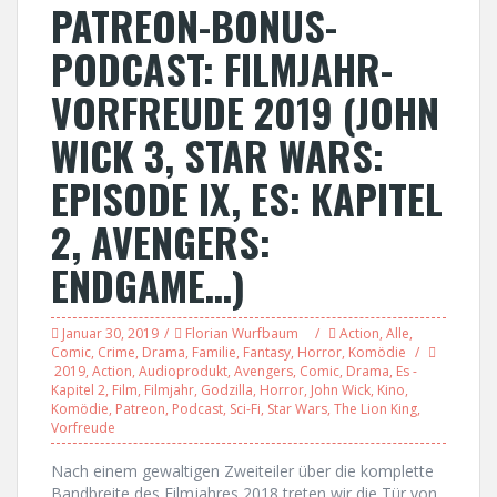
PATREON-BONUS-
PODCAST: FILMJAHR-
VORFREUDE 2019 (JOHN
WICK 3, STAR WARS:
EPISODE IX, ES: KAPITEL
2, AVENGERS:
ENDGAME…)
Januar 30, 2019
Florian Wurfbaum
Action
,
Alle
,
Comic
,
Crime
,
Drama
,
Familie
,
Fantasy
,
Horror
,
Komödie
2019
,
Action
,
Audioprodukt
,
Avengers
,
Comic
,
Drama
,
Es -
Kapitel 2
,
Film
,
Filmjahr
,
Godzilla
,
Horror
,
John Wick
,
Kino
,
Komödie
,
Patreon
,
Podcast
,
Sci-Fi
,
Star Wars
,
The Lion King
,
Vorfreude
Nach einem gewaltigen Zweiteiler über die komplette
Bandbreite des Filmjahres 2018 treten wir die Tür von