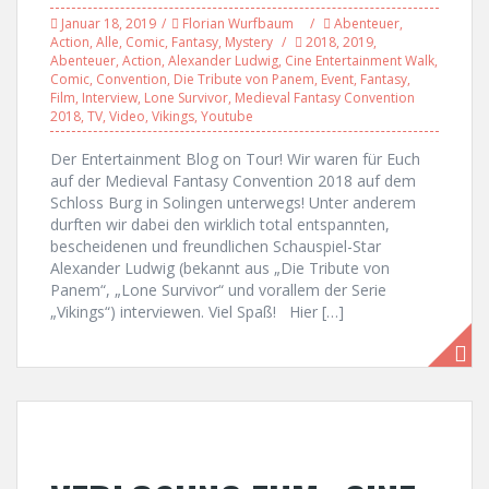
Januar 18, 2019
Florian Wurfbaum
Abenteuer
,
Action
,
Alle
,
Comic
,
Fantasy
,
Mystery
2018
,
2019
,
Abenteuer
,
Action
,
Alexander Ludwig
,
Cine Entertainment Walk
,
Comic
,
Convention
,
Die Tribute von Panem
,
Event
,
Fantasy
,
Film
,
Interview
,
Lone Survivor
,
Medieval Fantasy Convention
2018
,
TV
,
Video
,
Vikings
,
Youtube
Der Entertainment Blog on Tour! Wir waren für Euch
auf der Medieval Fantasy Convention 2018 auf dem
Schloss Burg in Solingen unterwegs! Unter anderem
durften wir dabei den wirklich total entspannten,
bescheidenen und freundlichen Schauspiel-Star
Alexander Ludwig (bekannt aus „Die Tribute von
Panem“, „Lone Survivor“ und vorallem der Serie
„Vikings“) interviewen. Viel Spaß! Hier […]