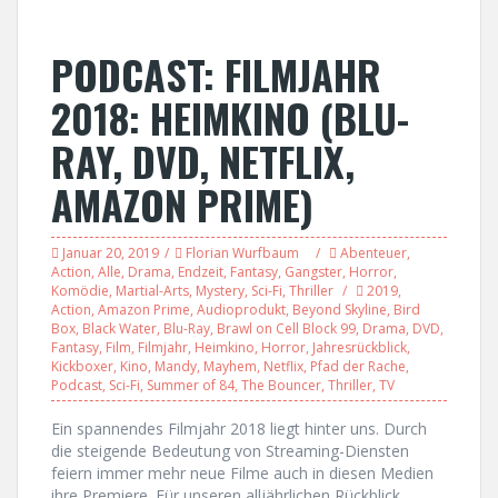
PODCAST: FILMJAHR
2018: HEIMKINO (BLU-
RAY, DVD, NETFLIX,
AMAZON PRIME)
Januar 20, 2019
Florian Wurfbaum
Abenteuer
,
Action
,
Alle
,
Drama
,
Endzeit
,
Fantasy
,
Gangster
,
Horror
,
Komödie
,
Martial-Arts
,
Mystery
,
Sci-Fi
,
Thriller
2019
,
Action
,
Amazon Prime
,
Audioprodukt
,
Beyond Skyline
,
Bird
Box
,
Black Water
,
Blu-Ray
,
Brawl on Cell Block 99
,
Drama
,
DVD
,
Fantasy
,
Film
,
Filmjahr
,
Heimkino
,
Horror
,
Jahresrückblick
,
Kickboxer
,
Kino
,
Mandy
,
Mayhem
,
Netflix
,
Pfad der Rache
,
Podcast
,
Sci-Fi
,
Summer of 84
,
The Bouncer
,
Thriller
,
TV
Ein spannendes Filmjahr 2018 liegt hinter uns. Durch
die steigende Bedeutung von Streaming-Diensten
feiern immer mehr neue Filme auch in diesen Medien
ihre Premiere. Für unseren alljährlichen Rückblick