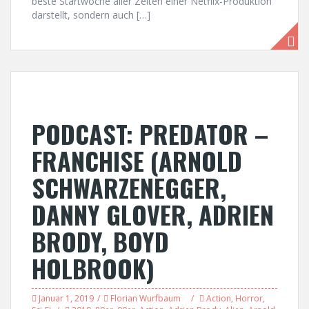
beste Startwoche aller Zeiten einer Netflix-Produktion
darstellt, sondern auch […]
PODCAST: PREDATOR –
FRANCHISE (ARNOLD
SCHWARZENEGGER,
DANNY GLOVER, ADRIEN
BRODY, BOYD
HOLBROOK)
Januar 1, 2019
Florian Wurfbaum
Action
,
Horror
,