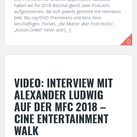
haben wir für 2018 diesmal gleich zwei Podcasts
aufgenommen, die sich jeweils getrennt mit Heimkino
(inkl. Blu-ray/DVD-Premieren) und Kino-Kino
beschäftigen. Florian, „die Mutter aller Pod-Hosts“,
„Action-Onkel“ Kevin und […]
VIDEO: INTERVIEW MIT
ALEXANDER LUDWIG
AUF DER MFC 2018 –
CINE ENTERTAINMENT
WALK