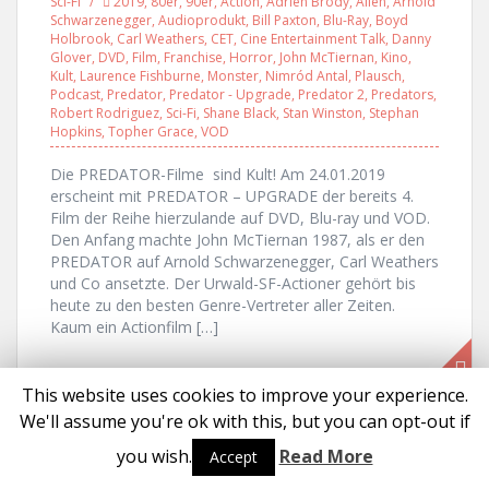
Sci-Fi
2019
,
80er
,
90er
,
Action
,
Adrien Brody
,
Alien
,
Arnold
Schwarzenegger
,
Audioprodukt
,
Bill Paxton
,
Blu-Ray
,
Boyd
Holbrook
,
Carl Weathers
,
CET
,
Cine Entertainment Talk
,
Danny
Glover
,
DVD
,
Film
,
Franchise
,
Horror
,
John McTiernan
,
Kino
,
Kult
,
Laurence Fishburne
,
Monster
,
Nimród Antal
,
Plausch
,
Podcast
,
Predator
,
Predator - Upgrade
,
Predator 2
,
Predators
,
Robert Rodriguez
,
Sci-Fi
,
Shane Black
,
Stan Winston
,
Stephan
Hopkins
,
Topher Grace
,
VOD
Die PREDATOR-Filme sind Kult! Am 24.01.2019
erscheint mit PREDATOR – UPGRADE der bereits 4.
Film der Reihe hierzulande auf DVD, Blu-ray und VOD.
Den Anfang machte John McTiernan 1987, als er den
PREDATOR auf Arnold Schwarzenegger, Carl Weathers
und Co ansetzte. Der Urwald-SF-Actioner gehört bis
heute zu den besten Genre-Vertreter aller Zeiten.
Kaum ein Actionfilm […]
This website uses cookies to improve your experience.
We'll assume you're ok with this, but you can opt-out if
Proudly powered by WordPress
|
Theme:
Solon
by aThemes
you wish.
Read More
Accept
Social media & sharing icons powered by
UltimatelySocial