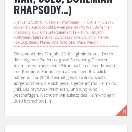
RHAPSODY…)
Januar 27, 2019
Florian Wurfbaum
Alle
2018
,
Aquaman
,
Audioprodukt
,
Avengers: Infinity War
,
Bohemian
Rhapsody
,
CET
,
Cine Entertainment Talk
,
Film
,
Filmjahr
,
Halloween
,
Jahresrückblick
,
Jurassic World 2
,
Kino
,
Marvel
,
Podcast
,
Ready Player One
,
Solo
,
Star Wars
,
Venom
Ein spannendes Filmjahr 2018 liegt hinter uns. Durch
die steigende Bedeutung von Streaming-Diensten
feiern immer mehr neue Filme auch in diesen Medien
ihre Premiere. Für unseren alljährlichen Rückblick
haben wir für 2018 diesmal gleich zwei Podcasts
aufgenommen, die sich jeweils getrennt mit Heimkino
(inkl. Blu-ray/DVD-Premieren) und Kino-Kino
beschäftigen. Nachdem wir zuletzt das Heimkino-Jahr
2018 betrachtet […]