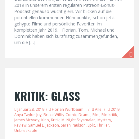
2019 in unserem ersten regulären Patreon-Bonus-
Podcast genauso wuchtig ein. Wir blicken auf die
potentiellen kommenden Höhepunkte, schon jetzt
gehypte Filme und persönliche Favoriten im
kompletten Jahr 2019. Florian, Tom, Michael und
Dominik haben sich kurzfristig zusammengefunden,
um die […]
KRITIK: GLASS
Januar 28, 2019
Florian Wurfbaum
Alle
2019
,
Anya Taylor-Joy
,
Bruce Willis
,
Comic
,
Drama
,
Film
,
Filmkritik
,
James McAvoy
,
Kino
,
Kritik
,
M. Night Shyamalan
,
Mystery
,
Review
,
Samuel L. Jackson
,
Sarah Paulson
,
Split
,
Thriller
,
Unbreakable