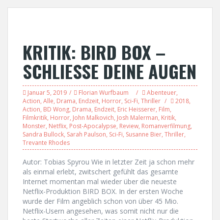
KRITIK: BIRD BOX –
SCHLIESSE DEINE AUGEN
Januar 5, 2019
Florian Wurfbaum
Abenteuer
,
Action
,
Alle
,
Drama
,
Endzeit
,
Horror
,
Sci-Fi
,
Thriller
2018
,
Action
,
BD Wong
,
Drama
,
Endzeit
,
Eric Heisserer
,
Film
,
Filmkritik
,
Horror
,
John Malkovich
,
Josh Malerman
,
Kritik
,
Monster
,
Netflix
,
Post-Apocalypse
,
Review
,
Romanverfilmung
,
Sandra Bullock
,
Sarah Paulson
,
Sci-Fi
,
Susanne Bier
,
Thriller
,
Trevante Rhodes
Autor: Tobias Spyrou Wie in letzter Zeit ja schon mehr
als einmal erlebt, zwitschert gefühlt das gesamte
Internet momentan mal wieder über die neueste
Netflix-Produktion BIRD BOX. In der ersten Woche
wurde der Film angeblich schon von über 45 Mio.
Netflix-Usern angesehen, was somit nicht nur die