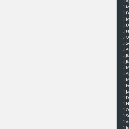
A
M
F
J
D
N
O
S
A
J
J
M
A
M
F
J
D
N
O
S
A
J