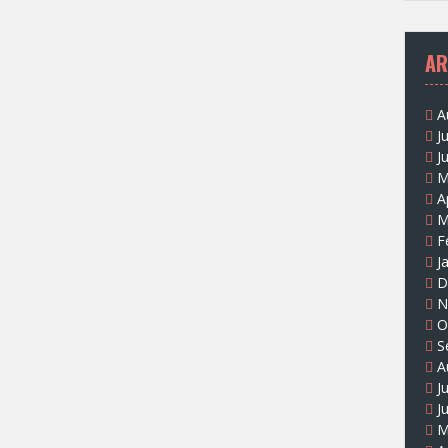
AR
A
J
J
M
A
M
F
J
D
N
O
S
A
J
J
M