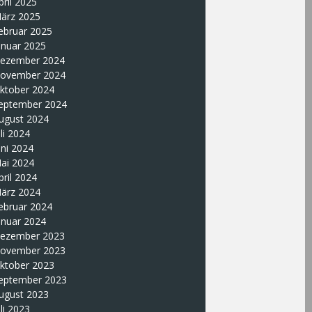
pril 2025
ärz 2025
ebruar 2025
anuar 2025
ezember 2024
ovember 2024
ktober 2024
eptember 2024
ugust 2024
uli 2024
uni 2024
ai 2024
pril 2024
ärz 2024
ebruar 2024
anuar 2024
ezember 2023
ovember 2023
ktober 2023
eptember 2023
ugust 2023
uli 2023