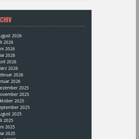
CHIV
ugust 2026
uli 2026
uni 2026
ai 2026
pril 2026
ärz 2026
ebruar 2026
anuar 2026
ezember 2025
ovember 2025
ktober 2025
eptember 2025
ugust 2025
uli 2025
uni 2025
ai 2025