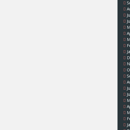
S
A
J
J
M
A
M
F
J
D
N
O
S
A
J
J
M
A
M
F
J