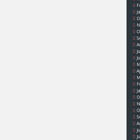
F
J
D
N
O
S
A
J
J
M
A
M
F
J
D
N
O
S
A
J
J