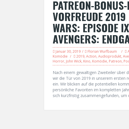
PATREON-BONUS-
VORFREUDE 2019 
WARS: EPISODE IX,
AVENGERS: ENDG
Januar 30, 2019
Florian Wurfbaum
Komödie
2019
,
Action
,
Audioprodukt
,
Ave
Horror
,
John Wick
,
Kino
,
Komödie
,
Patreon
,
Po
Nach einem gewaltigen Zweiteiler über d
wir die Tür von 2019 in unserem ersten
ein. Wir blicken auf die potentiellen k
persönliche Favoriten im kompletten Ja
sich kurzfristig zusammengefunden, um d