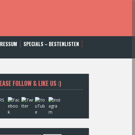
PRESSUM
SPECIALS – BESTENLISTEN
EASE FOLLOW & LIKE US :)