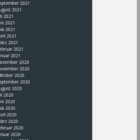
eptember 2021
ugust 2021
uli 2021
uni 2021
ai 2021
pril 2021
ärz 2021
ebruar 2021
anuar 2021
ezember 2020
ovember 2020
ktober 2020
eptember 2020
ugust 2020
uli 2020
uni 2020
ai 2020
pril 2020
ärz 2020
ebruar 2020
anuar 2020