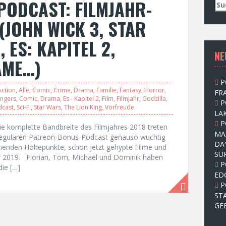
PODCAST: FILMJAHR-
S
u
(JOHN WICK 3, STAR
c
h
 ES: KAPITEL 2,
e
NE
n
AME…)
n
a
P
c
Action
,
Alle
,
Comic
,
Crime
,
Drama
,
Familie
,
Fantasy
,
Horror
,
FRA
h
ngers
,
Comic
,
Drama
,
Es - Kapitel 2
,
Film
,
Filmjahr
,
Godzilla
,
P
:
dcast
,
Sci-Fi
,
Star Wars
,
The Lion King
,
Vorfreude
LAK
P
ie komplette Bandbreite des Filmjahres 2018 treten
MA
 regulären Patreon-Bonus-Podcast genauso wuchtig
DA
ommenden Höhepunkte, schon jetzt gehypte Filme und
SU
hr 2019. Florian, Tom, Michael und Dominik haben
P
ie […]
ED
P
ST
GE