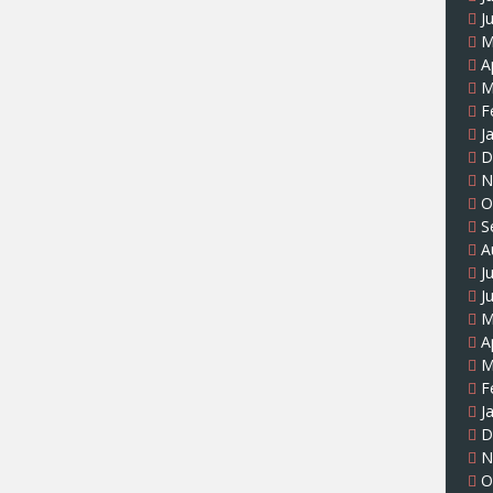
J
M
A
M
F
J
D
N
O
S
A
J
J
M
A
M
F
J
D
N
O