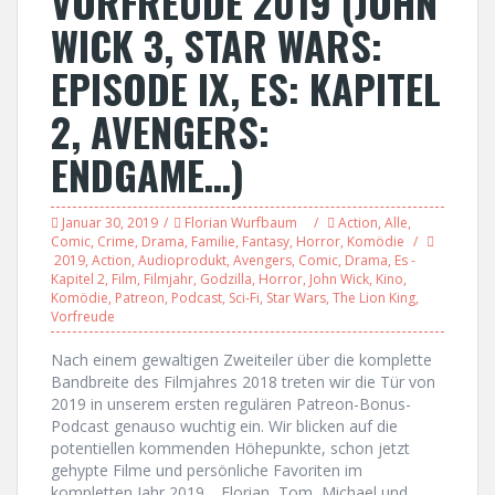
VORFREUDE 2019 (JOHN
WICK 3, STAR WARS:
EPISODE IX, ES: KAPITEL
2, AVENGERS:
ENDGAME…)
Januar 30, 2019
Florian Wurfbaum
Action
,
Alle
,
Comic
,
Crime
,
Drama
,
Familie
,
Fantasy
,
Horror
,
Komödie
2019
,
Action
,
Audioprodukt
,
Avengers
,
Comic
,
Drama
,
Es -
Kapitel 2
,
Film
,
Filmjahr
,
Godzilla
,
Horror
,
John Wick
,
Kino
,
Komödie
,
Patreon
,
Podcast
,
Sci-Fi
,
Star Wars
,
The Lion King
,
Vorfreude
Nach einem gewaltigen Zweiteiler über die komplette
Bandbreite des Filmjahres 2018 treten wir die Tür von
2019 in unserem ersten regulären Patreon-Bonus-
Podcast genauso wuchtig ein. Wir blicken auf die
potentiellen kommenden Höhepunkte, schon jetzt
gehypte Filme und persönliche Favoriten im
kompletten Jahr 2019. Florian, Tom, Michael und