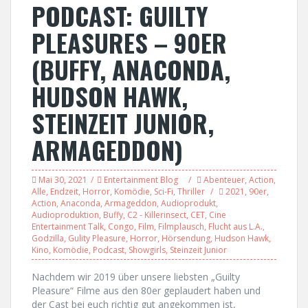
PODCAST: GUILTY
PLEASURES – 90ER
(BUFFY, ANACONDA,
HUDSON HAWK,
STEINZEIT JUNIOR,
ARMAGEDDON)
Mai 30, 2021
Entertainment Blog
Abenteuer
,
Action
,
Alle
,
Endzeit
,
Horror
,
Komödie
,
Sci-Fi
,
Thriller
2021
,
90er
,
Action
,
Anaconda
,
Armageddon
,
Audioprodukt
,
Audioproduktion
,
Buffy
,
C2 - Killerinsect
,
CET
,
Cine
Entertainment Talk
,
Congo
,
Film
,
Filmplausch
,
Flucht aus L.A.
,
Godzilla
,
Gulity Pleasure
,
Horror
,
Hörsendung
,
Hudson Hawk
,
Kino
,
Komödie
,
Podcast
,
Showgirls
,
Steinzeit Junior
Nachdem wir 2019 über unsere liebsten „Guilty
Pleasure“ Filme aus den 80er geplaudert haben und
der Cast bei euch richtig gut angekommen ist,