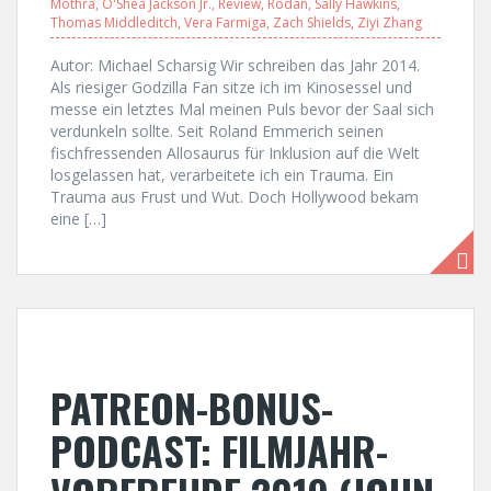
Mothra
,
O'Shea Jackson Jr.
,
Review
,
Rodan
,
Sally Hawkins
,
Thomas Middleditch
,
Vera Farmiga
,
Zach Shields
,
Ziyi Zhang
Autor: Michael Scharsig Wir schreiben das Jahr 2014.
Als riesiger Godzilla Fan sitze ich im Kinosessel und
messe ein letztes Mal meinen Puls bevor der Saal sich
verdunkeln sollte. Seit Roland Emmerich seinen
fischfressenden Allosaurus für Inklusion auf die Welt
losgelassen hat, verarbeitete ich ein Trauma. Ein
Trauma aus Frust und Wut. Doch Hollywood bekam
eine […]
PATREON-BONUS-
PODCAST: FILMJAHR-