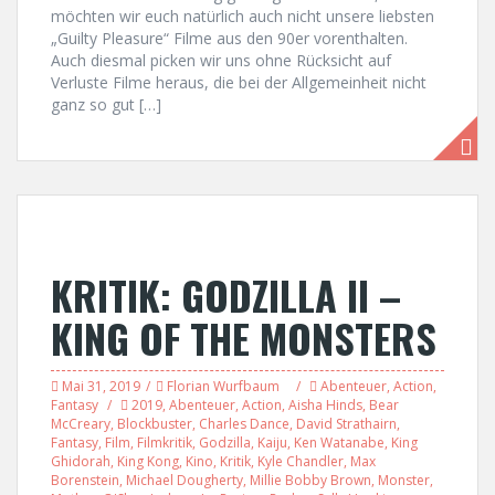
möchten wir euch natürlich auch nicht unsere liebsten
„Guilty Pleasure“ Filme aus den 90er vorenthalten.
Auch diesmal picken wir uns ohne Rücksicht auf
Verluste Filme heraus, die bei der Allgemeinheit nicht
ganz so gut […]
KRITIK: GODZILLA II –
KING OF THE MONSTERS
Mai 31, 2019
Florian Wurfbaum
Abenteuer
,
Action
,
Fantasy
2019
,
Abenteuer
,
Action
,
Aisha Hinds
,
Bear
McCreary
,
Blockbuster
,
Charles Dance
,
David Strathairn
,
Fantasy
,
Film
,
Filmkritik
,
Godzilla
,
Kaiju
,
Ken Watanabe
,
King
Ghidorah
,
King Kong
,
Kino
,
Kritik
,
Kyle Chandler
,
Max
Borenstein
,
Michael Dougherty
,
Millie Bobby Brown
,
Monster
,