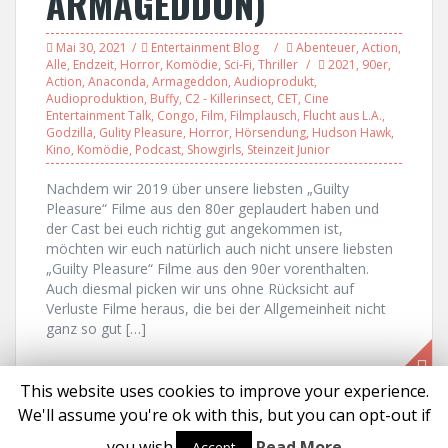
ARMAGEDDON)
Mai 30, 2021
Entertainment Blog
Abenteuer
,
Action
,
Alle
,
Endzeit
,
Horror
,
Komödie
,
Sci-Fi
,
Thriller
2021
,
90er
,
Action
,
Anaconda
,
Armageddon
,
Audioprodukt
,
Audioproduktion
,
Buffy
,
C2 - Killerinsect
,
CET
,
Cine
Entertainment Talk
,
Congo
,
Film
,
Filmplausch
,
Flucht aus L.A.
,
Godzilla
,
Gulity Pleasure
,
Horror
,
Hörsendung
,
Hudson Hawk
,
Kino
,
Komödie
,
Podcast
,
Showgirls
,
Steinzeit Junior
Nachdem wir 2019 über unsere liebsten „Guilty
Pleasure“ Filme aus den 80er geplaudert haben und
der Cast bei euch richtig gut angekommen ist,
möchten wir euch natürlich auch nicht unsere liebsten
„Guilty Pleasure“ Filme aus den 90er vorenthalten.
Auch diesmal picken wir uns ohne Rücksicht auf
Verluste Filme heraus, die bei der Allgemeinheit nicht
ganz so gut […]
This website uses cookies to improve your experience.
We'll assume you're ok with this, but you can opt-out if
Proudly powered by WordPress
|
Theme:
Solon
by aThemes
you wish.
Read More
Accept