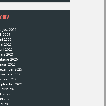
CHIV
ugust 2026
uli 2026
uni 2026
ai 2026
pril 2026
ärz 2026
ebruar 2026
anuar 2026
ezember 2025
ovember 2025
ktober 2025
eptember 2025
ugust 2025
uli 2025
uni 2025
ai 2025