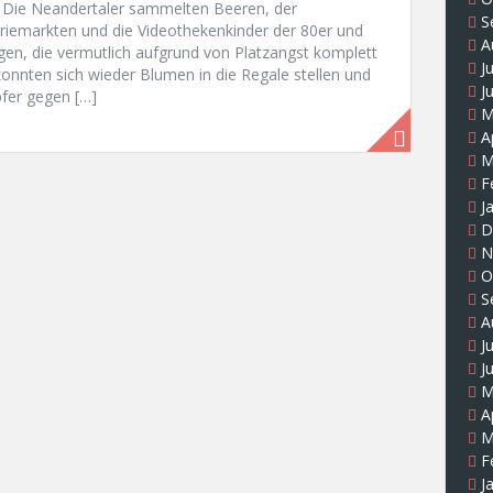
 Die Neandertaler sammelten Beeren, der
S
riemarkten und die Videothekenkinder der 80er und
A
gen, die vermutlich aufgrund von Platzangst komplett
J
onnten sich wieder Blumen in die Regale stellen und
J
fer gegen […]
M
A
M
F
J
D
N
O
S
A
J
J
M
A
M
F
J