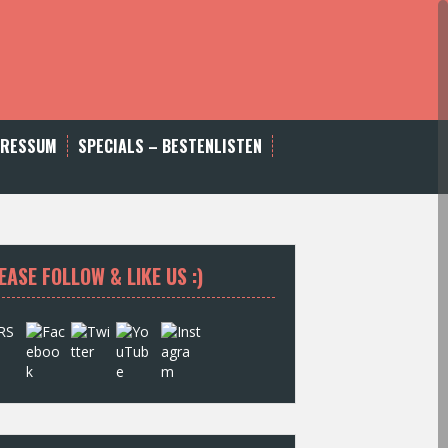
PRESSUM
SPECIALS – BESTENLISTEN
EASE FOLLOW & LIKE US :)