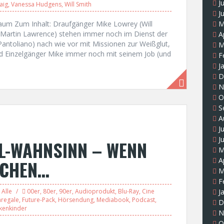
J
aig
,
Vanessa Hudgens
,
Will Smith
J
baum Zum Inhalt: Draufgänger Mike Lowrey (Will
M
 (Martin Lawrence) stehen immer noch im Dienst der
A
Pantoliano) nach wie vor mit Missionen zur Weißglut,
M
nd Einzelgänger Mike immer noch mit seinem Job (und
F
J
D
N
O
S
A
J
J
L-WAHNSINN – WENN
M
A
ECHEN…
M
F
Alle
00er
,
80er
,
90er
,
Audioprodukt
,
Blu-Ray
,
Cine
J
mregale
,
Future-Pack
,
Hörsendung
,
Mediabook
,
Podcast
,
D
kenkinder
N
O