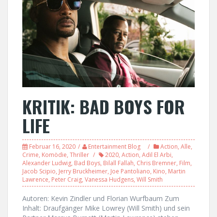
KRITIK: BAD BOYS FOR
LIFE
Februar 16, 2020
Entertainment Blog
Action
,
Alle
,
Crime
,
Komödie
,
Thriller
2020
,
Action
,
Adil El Arbi
,
Alexander Ludwig
,
Bad Boys
,
Bilall Fallah
,
Chris Bremner
,
Film
,
Jacob Scipio
,
Jerry Bruckheimer
,
Joe Pantoliano
,
Kino
,
Martin
Lawrence
,
Peter Craig
,
Vanessa Hudgens
,
Will Smith
Autoren: Kevin Zindler und Florian Wurfbaum Zum
Inhalt: Draufgänger Mike Lowrey (Will Smith) und sein