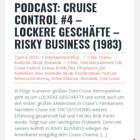
PODCAST: CRUISE
CONTROL #4 –
LOCKERE GESCHÄFTE –
RISKY BUSINESS (1983)
Juni 4, 2023
Entertainment Blog
Alle
,
Drama
,
Komödie
,
Musik
,
Romantik
80er
,
Cine Entertainment Talk
,
Cruise Control
,
Drama
,
Erotik
,
Film
,
Filmplausch
,
Joe
Pantoliano
,
Kino
,
Komödie
,
Musik
,
Paul Brickman
,
Podcast
,
Rebecca De Mornay
,
Richard Mansur
,
Romantik
,
Tom Cruise
In Folge 4 unserer großen Tom Cruise Retrospektive
geht es um LOCKERE GESCHÄFTE und somit auch um
den ersten großen Meilenstein in Cruise´s Filmkarriere.
Nachdem Cruise mit THE OUTSIDERS weitere
Erfahrung gesammelt hat und Teil des Brat Packs
wurde, folgt nun sein wichtigstes Frühwerk. Denn mit
seinem Auftritt in RISKY BUSINESS erliegen die
Amerikaner endgültig dem Cruise Charme. […]