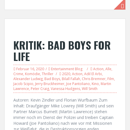
KRITIK: BAD BOYS FOR
LIFE
Februar 16, 2020
Entertainment Blog
Action
,
Alle
,
Crime
,
Komödie
,
Thriller
2020
,
Action
,
Adil El Arbi
,
Alexander Ludwig
,
Bad Boys
,
Bilall Fallah
,
Chris Bremner
,
Film
,
Jacob Scipio
,
Jerry Bruckheimer
,
Joe Pantoliano
,
Kino
,
Martin
Lawrence
,
Peter Craig
,
Vanessa Hudgens
,
Will Smith
Autoren: Kevin Zindler und Florian Wurfbaum Zum
Inhalt: Draufgänger Mike Lowrey (Will Smith) und sein
Partner Marcus Burnett (Martin Lawrence) stehen
immer noch im Dienst der Polizei und treiben Captain
Howard (Joe Pantoliano) nach wie vor mit Missionen
zur Weißglut, die in Destruktionsorgien enden.