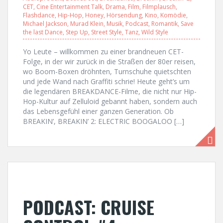
CET
,
Cine Entertainment Talk
,
Drama
,
Film
,
Filmplausch
,
Flashdance
,
Hip-Hop
,
Honey
,
Hörsendung
,
Kino
,
Komödie
,
Michael Jackson
,
Murad Klein
,
Musik
,
Podcast
,
Romantik
,
Save
the last Dance
,
Step Up
,
Street Style
,
Tanz
,
Wild Style
Yo Leute – willkommen zu einer brandneuen CET-
Folge, in der wir zurück in die Straßen der 80er reisen,
wo Boom-Boxen dröhnten, Turnschuhe quietschten
und jede Wand nach Graffiti schrie! Heute geht’s um
die legendären BREAKDANCE-Filme, die nicht nur Hip-
Hop-Kultur auf Zelluloid gebannt haben, sondern auch
das Lebensgefühl einer ganzen Generation. Ob
BREAKIN’, BREAKIN’ 2: ELECTRIC BOOGALOO […]
PODCAST: CRUISE