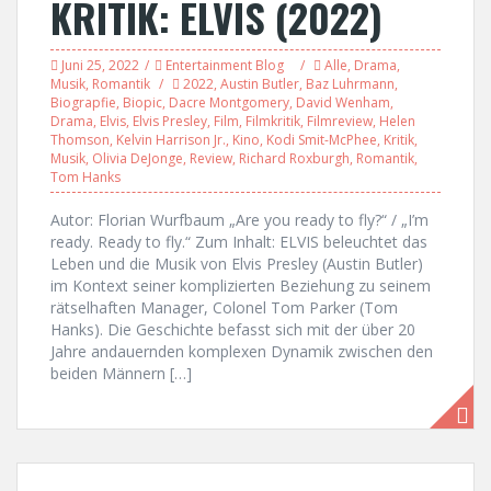
KRITIK: ELVIS (2022)
Juni 25, 2022
Entertainment Blog
Alle
,
Drama
,
Musik
,
Romantik
2022
,
Austin Butler
,
Baz Luhrmann
,
Biograpfie
,
Biopic
,
Dacre Montgomery
,
David Wenham
,
Drama
,
Elvis
,
Elvis Presley
,
Film
,
Filmkritik
,
Filmreview
,
Helen
Thomson
,
Kelvin Harrison Jr.
,
Kino
,
Kodi Smit-McPhee
,
Kritik
,
Musik
,
Olivia DeJonge
,
Review
,
Richard Roxburgh
,
Romantik
,
Tom Hanks
Autor: Florian Wurfbaum „Are you ready to fly?“ / „I’m
ready. Ready to fly.“ Zum Inhalt: ELVIS beleuchtet das
Leben und die Musik von Elvis Presley (Austin Butler)
im Kontext seiner komplizierten Beziehung zu seinem
rätselhaften Manager, Colonel Tom Parker (Tom
Hanks). Die Geschichte befasst sich mit der über 20
Jahre andauernden komplexen Dynamik zwischen den
beiden Männern […]