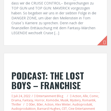
dass wir die CRUISE CONTROL– Besprechungen zu
TOP GUN und TOP GUN: MAVERICK vorgezogen
haben. So begeben wir uns in der siebten Folge in die
DANGER ZONE, um über den Meilenstein in Tom
Cruise´s Karriere zu sprechen. Denn nach der
finanziellen Enttäuschung mit dem Fantasy-Märchen
LEGENDE wechselt Cruise […]
PODCAST: THE LOST
BOYS – FRANCHISE
Juli 24, 2022
Entertainment Blog
Action
,
Alle
,
Comic
,
Drama
,
Fantasy
,
Horror
,
Komödie
,
Musik
,
Mystery
,
Romantik
,
Thriller
00er
,
80er
,
Action
,
Alex Winter
,
Audioprodukt
,
Audioproduktion
,
Barnard Hughes
,
CET
,
Cine Entertainment