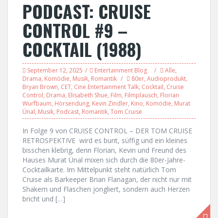
PODCAST: CRUISE
CONTROL #9 –
COCKTAIL (1988)
September 12, 2025
Entertainment Blog
Alle
,
Drama
,
Komödie
,
Musik
,
Romantik
80er
,
Audioprodukt
,
Bryan Brown
,
CET
,
Cine Entertainment Talk
,
Cocktail
,
Cruise
Control
,
Drama
,
Elisabeth Shue
,
Film
,
Filmplausch
,
Florian
Wurfbaum
,
Hörsendung
,
Kevin Zindler
,
Kino
,
Komödie
,
Murat
Ünal
,
Musik
,
Podcast
,
Romantik
,
Tom Cruise
In Folge 9 von CRUISE CONTROL – DER TOM CRUISE
RETROSPEKTIVE wird es bunt, süffig und ein kleines
bisschen klebrig, denn Florian, Kevin und Freund des
Hauses Murat Ünal mixen sich durch die 80er-Jahre-
Cocktailkarte. Im Mittelpunkt steht natürlich Tom
Cruise als Barkeeper Brian Flanagan, der nicht nur mit
Shakern und Flaschen jongliert, sondern auch Herzen
bricht und […]