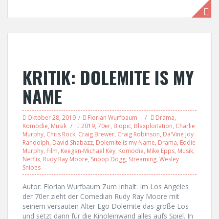
KRITIK: DOLEMITE IS MY
NAME
Oktober 28, 2019
Florian Wurfbaum
Drama
,
Komödie
,
Musik
2019
,
70er
,
Biopic
,
Blaxploitation
,
Charlie
Murphy
,
Chris Rock
,
Craig Brewer
,
Craig Robinson
,
Da'Vine Joy
Randolph
,
David Shabazz
,
Dolemite is my Name
,
Drama
,
Eddie
Murphy
,
Film
,
Keegan-Michael Key
,
Komödie
,
Mike Epps
,
Musik
,
Netflix
,
Rudy Ray Moore
,
Snoop Dogg
,
Streaming
,
Wesley
Snipes
Autor: Florian Wurfbaum Zum Inhalt: Im Los Angeles
der 70er zieht der Comedian Rudy Ray Moore mit
seinem versauten Alter Ego Dolemite das große Los
und setzt dann für die Kinoleinwand alles aufs Spiel. In