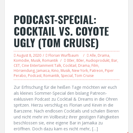
PODCAST-SPECIAL:
COCKTAIL VS. COYOTE
UGLY (TOM CRUISE)
August 8, 2020
Florian Wurfbaum
Alle
,
Drama
,
Komödie
,
Musik
,
Romantik
00er
,
80er
,
Audioprodukt
,
Bar
,
CET
,
Cine Entertainment Talk
,
Cocktail
,
Drama
,
Film
,
Hörsendung
,
Jamaica
,
Kino
,
Musik
,
New York
,
Patreon
,
Piper
Perabo
,
Podcast
,
Romantik
,
Special
,
Tom Cruise
Zur Erfrischung für die heißen Tage möchten wir euch
als kleines Sommer-Special den bislang Patreon-
exklusiven Podcast zu Cocktail & Dreams in die Ohren
spritzen. Hierzu verschlug es Florian und Kevin in die
Barszene. Nach endlosen Cocktails und schalen Bieren
und nicht mehr im Vollbesitz ihrer geistigen Fähigkeiten
beschlossen sie, eine eigene Bar in Jamaika zu
eröffnen. Doch dazu kam es nicht mehr, […]