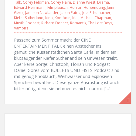
Talk
,
Corey Feldman
,
Corey Haim
,
Dianne Wiest
,
Drama
,
Edward Herrmann
,
Filmplausch
,
Horror
,
Hörsendung
,
Jami
Gertz
,
Jamison Newlander
,
Jason Patric
,
Joel Schumacher
,
Kiefer Sutherland
,
Kino
,
Komödie
,
Kult
,
Michael Chapman
,
Musik
,
Podcast
,
Richard Donner
,
Romantik
,
The Lost Boys
,
Vampire
Passend zum Sommer macht der CINE
ENTERTAINMENT TALK einen Abstecher ins
gemütliche Küstenstädtchen Santa Carla, in dem ein
blutsaugender Kiefer Sutherland sein Unwesen treibt.
Aber keine Sorge: Christoph, Florian und Podgast
Daniel Gores vom BULLETS UND FISTS-Podcast sind
mit genug Knoblauch, Weihwasser und explosiven
Sprüchen bewaffnet. Diese ganze Ausrüstung ist auch
bitter nötig, denn sie nehmen es nicht nur mit […]