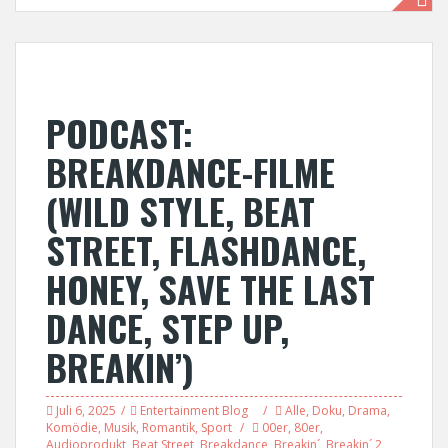
PODCAST:
BREAKDANCE-FILME
(WILD STYLE, BEAT
STREET, FLASHDANCE,
HONEY, SAVE THE LAST
DANCE, STEP UP,
BREAKIN’)
Juli 6, 2025
Entertainment Blog
Alle
,
Doku
,
Drama
,
Komödie
,
Musik
,
Romantik
,
Sport
00er
,
80er
,
Audioprodukt
,
Beat Street
,
Breakdance
,
Breakin´
,
Breakin´ 2
,