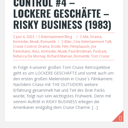
CONTROL #4 –
LOCKERE GESCHÄFTE –
RISKY BUSINESS (1983)
Juni 4, 2023
Entertainment Blog
Alle
,
Drama
,
Komödie
,
Musik
,
Romantik
80er
,
Cine Entertainment Talk
,
Cruise Control
,
Drama
,
Erotik
,
Film
,
Filmplausch
,
Joe
Pantoliano
,
Kino
,
Komödie
,
Musik
,
Paul Brickman
,
Podcast
,
Rebecca De Mornay
,
Richard Mansur
,
Romantik
,
Tom Cruise
In Folge 4 unserer großen Tom Cruise Retrospektive
geht es um LOCKERE GESCHÄFTE und somit auch um
den ersten großen Meilenstein in Cruise´s Filmkarriere.
Nachdem Cruise mit THE OUTSIDERS weitere
Erfahrung gesammelt hat und Teil des Brat Packs
wurde, folgt nun sein wichtigstes Frühwerk. Denn mit
seinem Auftritt in RISKY BUSINESS erliegen die
Amerikaner endgültig dem Cruise Charme. […]