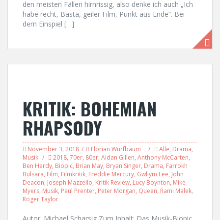
den meisten Fällen hirnrissig, also denke ich auch „Ich
habe recht, Basta, geiler Film, Punkt aus Ende“. Bei
dem Einspiel […]
KRITIK: BOHEMIAN
RHAPSODY
November 3, 2018
Florian Wurfbaum
Alle
,
Drama
,
Musik
2018
,
70er
,
80er
,
Aidan Gillen
,
Anthony McCarten
,
Ben Hardy
,
Biopic
,
Brian May
,
Bryan Singer
,
Drama
,
Farrokh
Bulsara
,
Film
,
Filmkritik
,
Freddie Mercury
,
Gwliym Lee
,
John
Deacon
,
Joseph Mazzello
,
Kritik Review
,
Lucy Boynton
,
Mike
Myers
,
Musik
,
Paul Prenter
,
Peter Morgan
,
Queen
,
Rami Malek
,
Roger Taylor
Autor: Michael Scharsig Zum Inhalt: Das Musik-Biopic