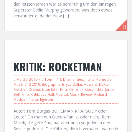
den letzten Jahren war es sehr ruhig um den einstigen
Superstar Eddie Murphy geworden, was doch etwas
verwunderte, da der New […]
KRITIK: ROCKETMAN
Mai 29, 2019
Tom
Drama
,
Geschichte
,
Komödie
,
Musik
2019
,
Biographie
,
Bryce Dallas Howard
,
Dexter
Fletcher
,
Drama
,
Elton John
,
Film
,
Filmkritik
,
Geschichte
,
Jamie
Bell
,
Kino
,
Kritik
,
Lee Hall
,
Musical
,
Musik
,
Review
,
Richard
Madden
,
Taron Egerton
Autor: Tom Burgas BOHEMIAN RHAPSODY oder
Leute? Ob man nun Queen-Fan ist oder nicht, Rami
Malek, die geile Sau, hat aber auch so jeden in den
Sessel gedrückt. Die Kritiken, die ich vernahm, waren in