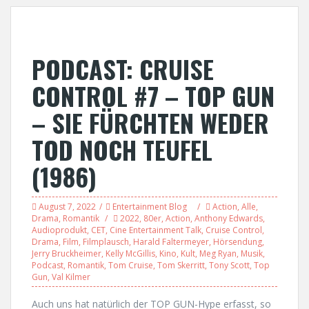
PODCAST: CRUISE
CONTROL #7 – TOP GUN
– SIE FÜRCHTEN WEDER
TOD NOCH TEUFEL
(1986)
August 7, 2022
Entertainment Blog
Action
,
Alle
,
Drama
,
Romantik
2022
,
80er
,
Action
,
Anthony Edwards
,
Audioprodukt
,
CET
,
Cine Entertainment Talk
,
Cruise Control
,
Drama
,
Film
,
Filmplausch
,
Harald Faltermeyer
,
Hörsendung
,
Jerry Bruckheimer
,
Kelly McGillis
,
Kino
,
Kult
,
Meg Ryan
,
Musik
,
Podcast
,
Romantik
,
Tom Cruise
,
Tom Skerritt
,
Tony Scott
,
Top
Gun
,
Val Kilmer
Auch uns hat natürlich der TOP GUN-Hype erfasst, so