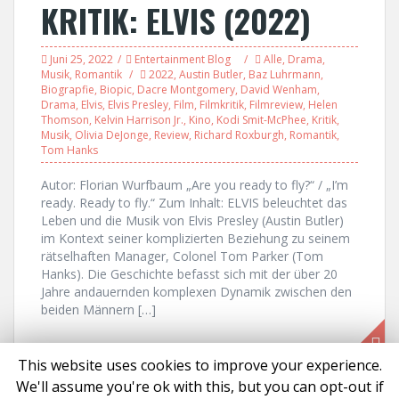
KRITIK: ELVIS (2022)
Juni 25, 2022
Entertainment Blog
Alle
,
Drama
,
Musik
,
Romantik
2022
,
Austin Butler
,
Baz Luhrmann
,
Biograpfie
,
Biopic
,
Dacre Montgomery
,
David Wenham
,
Drama
,
Elvis
,
Elvis Presley
,
Film
,
Filmkritik
,
Filmreview
,
Helen
Thomson
,
Kelvin Harrison Jr.
,
Kino
,
Kodi Smit-McPhee
,
Kritik
,
Musik
,
Olivia DeJonge
,
Review
,
Richard Roxburgh
,
Romantik
,
Tom Hanks
Autor: Florian Wurfbaum „Are you ready to fly?“ / „I’m
ready. Ready to fly.“ Zum Inhalt: ELVIS beleuchtet das
Leben und die Musik von Elvis Presley (Austin Butler)
im Kontext seiner komplizierten Beziehung zu seinem
rätselhaften Manager, Colonel Tom Parker (Tom
Hanks). Die Geschichte befasst sich mit der über 20
Jahre andauernden komplexen Dynamik zwischen den
beiden Männern […]
This website uses cookies to improve your experience.
We'll assume you're ok with this, but you can opt-out if