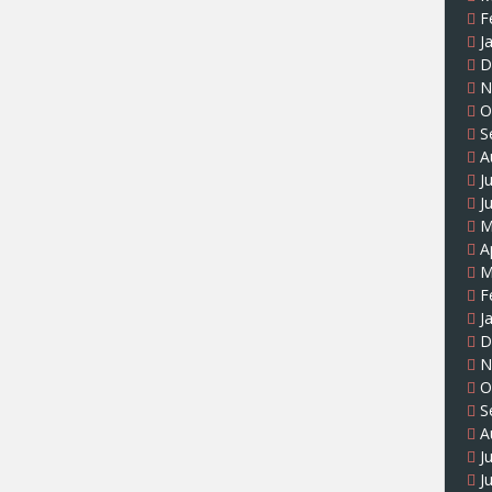
F
J
D
N
O
S
A
J
J
M
A
M
F
J
D
N
O
S
A
J
J