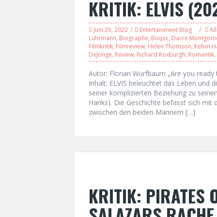
KRITIK: ELVIS (20
Juni 25, 2022
Entertainment Blog
Al
Luhrmann
,
Biograpfie
,
Biopic
,
Dacre Montgom
Filmkritik
,
Filmreview
,
Helen Thomson
,
Kelvin H
DeJonge
,
Review
,
Richard Roxburgh
,
Romantik
,
Autor: Florian Wurfbaum „Are you ready to
Inhalt: ELVIS beleuchtet das Leben und di
seiner komplizierten Beziehung zu sein
Hanks). Die Geschichte befasst sich mi
zwischen den beiden Männern […]
KRITIK: PIRATES 
SALAZARS RACHE