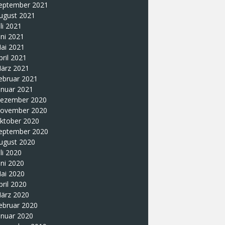
eptember 2021
ugust 2021
uli 2021
uni 2021
ai 2021
pril 2021
ärz 2021
ebruar 2021
anuar 2021
ezember 2020
ovember 2020
ktober 2020
eptember 2020
ugust 2020
uli 2020
uni 2020
ai 2020
pril 2020
ärz 2020
ebruar 2020
anuar 2020