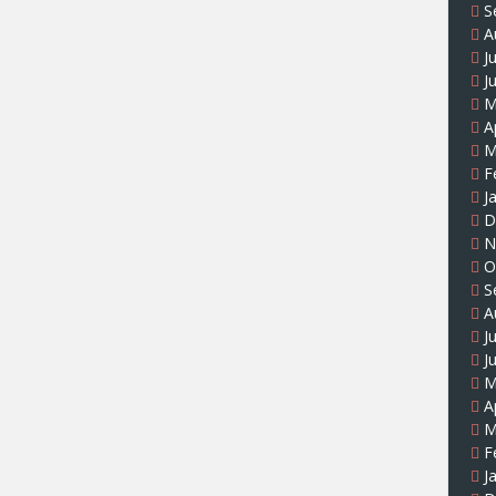
S
A
J
J
M
A
M
F
J
D
N
O
S
A
J
J
M
A
M
F
J