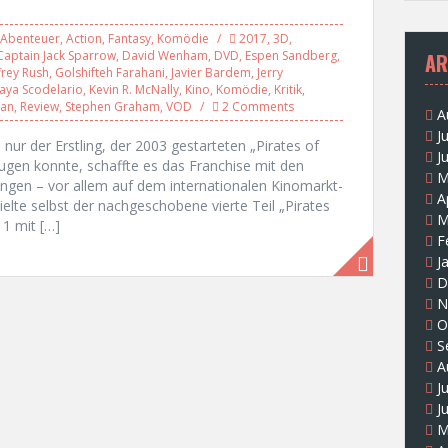
Abenteuer
,
Action
,
Fantasy
,
Komödie
2017
,
3D
,
Captain Jack Sparrow
,
David Wenham
,
DVD
,
Espen Sandberg
,
AR
rey Rush
,
Golshifteh Farahani
,
Javier Bardem
,
Jerry
aya Scodelario
,
Kevin R. McNally
,
Kino
,
Komödie
,
Kritik
,
ean
,
Review
,
Stephen Graham
,
VOD
2 Comments
A
J
nur der Erstling, der 2003 gestarteten „Pirates of
J
eugen konnte, schaffte es das Franchise mit den
M
ungen – vor allem auf dem internationalen Kinomarkt-
A
elte selbst der nachgeschobene vierte Teil „Pirates
M
1 mit […]
F
J
D
N
O
S
A
J
J
M