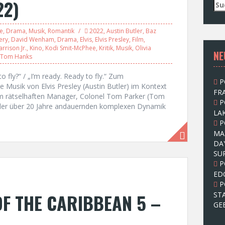
22)
S
u
c
le
,
Drama
,
Musik
,
Romantik
2022
,
Austin Butler
,
Baz
h
ery
,
David Wenham
,
Drama
,
Elvis
,
Elvis Presley
,
Film
,
e
arrison Jr.
,
Kino
,
Kodi Smit-McPhee
,
Kritik
,
Musik
,
Olivia
NE
n
Tom Hanks
n
a
 fly?“ / „I’m ready. Ready to fly.“ Zum
P
c
e Musik von Elvis Presley (Austin Butler) im Kontext
FRA
h
em rätselhaften Manager, Colonel Tom Parker (Tom
P
:
t der über 20 Jahre andauernden komplexen Dynamik
LAK
P
MA
DA
SU
P
ED
P
OF THE CARIBBEAN 5 –
ST
GE