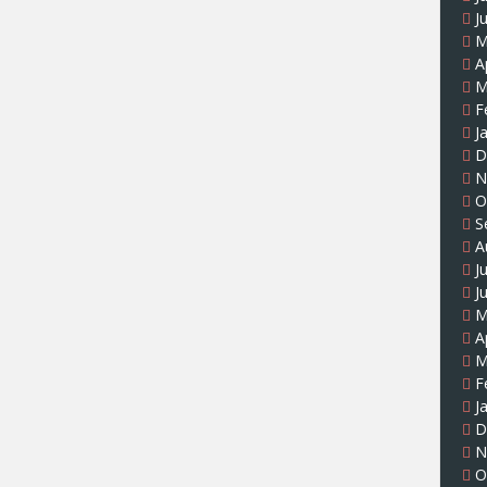
J
M
A
M
F
J
D
N
O
S
A
J
J
M
A
M
F
J
D
N
O