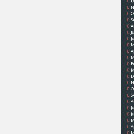
D
N
O
S
A
J
J
M
A
M
F
J
D
N
O
S
A
J
J
M
A
M