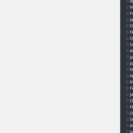
A
M
F
J
D
N
O
S
A
J
J
M
A
M
F
J
D
N
O
S
A
J