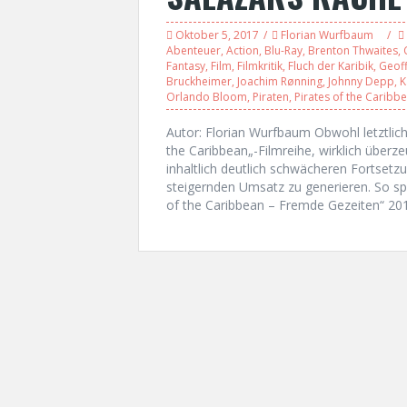
Oktober 5, 2017
Florian Wurfbaum
Abenteuer
,
Action
,
Blu-Ray
,
Brenton Thwaites
,
Fantasy
,
Film
,
Filmkritik
,
Fluch der Karibik
,
Geoff
Bruckheimer
,
Joachim Rønning
,
Johnny Depp
,
K
Orlando Bloom
,
Piraten
,
Pirates of the Caribb
Autor: Florian Wurfbaum Obwohl letztlich 
the Caribbean„-Filmreihe, wirklich überz
inhaltlich deutlich schwächeren Fortsetz
steigernden Umsatz zu generieren. So spi
of the Caribbean – Fremde Gezeiten“ 201