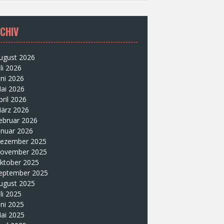
CHIV
ugust 2026
uli 2026
uni 2026
ai 2026
pril 2026
ärz 2026
ebruar 2026
anuar 2026
ezember 2025
ovember 2025
ktober 2025
eptember 2025
ugust 2025
uli 2025
uni 2025
ai 2025