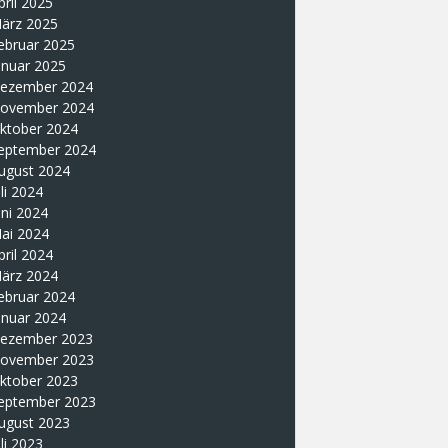
pril 2025
ärz 2025
ebruar 2025
anuar 2025
ezember 2024
ovember 2024
ktober 2024
eptember 2024
ugust 2024
uli 2024
uni 2024
ai 2024
pril 2024
ärz 2024
ebruar 2024
anuar 2024
ezember 2023
ovember 2023
ktober 2023
eptember 2023
ugust 2023
uli 2023