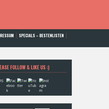
PRESSUM
SPECIALS – BESTENLISTEN
EASE FOLLOW & LIKE US :)