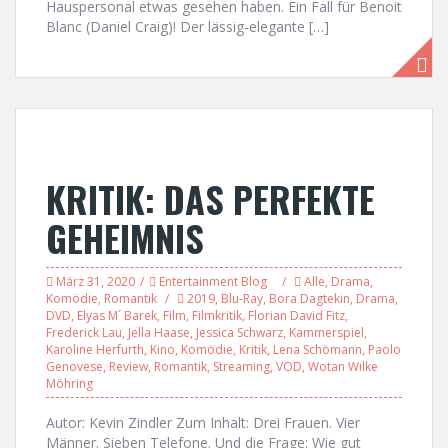
Hauspersonal etwas gesehen haben. Ein Fall für Benoit
Blanc (Daniel Craig)! Der lässig-elegante […]
KRITIK: DAS PERFEKTE
GEHEIMNIS
März 31, 2020
Entertainment Blog
Alle
,
Drama
,
Komödie
,
Romantik
2019
,
Blu-Ray
,
Bora Dagtekin
,
Drama
,
DVD
,
Elyas M´ Barek
,
Film
,
Filmkritik
,
Florian David Fitz
,
Frederick Lau
,
Jella Haase
,
Jessica Schwarz
,
Kammerspiel
,
Karoline Herfurth
,
Kino
,
Komödie
,
Kritik
,
Lena Schömann
,
Paolo
Genovese
,
Review
,
Romantik
,
Streaming
,
VOD
,
Wotan Wilke
Möhring
Autor: Kevin Zindler Zum Inhalt: Drei Frauen. Vier
Männer. Sieben Telefone. Und die Frage: Wie gut