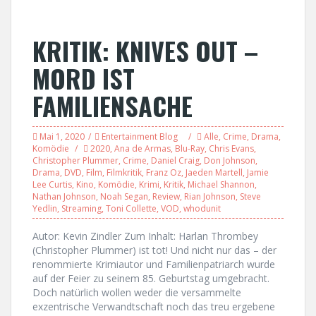
KRITIK: KNIVES OUT –
MORD IST
FAMILIENSACHE
Mai 1, 2020
Entertainment Blog
Alle
,
Crime
,
Drama
,
Komödie
2020
,
Ana de Armas
,
Blu-Ray
,
Chris Evans
,
Christopher Plummer
,
Crime
,
Daniel Craig
,
Don Johnson
,
Drama
,
DVD
,
Film
,
Filmkritik
,
Franz Oz
,
Jaeden Martell
,
Jamie
Lee Curtis
,
Kino
,
Komödie
,
Krimi
,
Kritik
,
Michael Shannon
,
Nathan Johnson
,
Noah Segan
,
Review
,
Rian Johnson
,
Steve
Yedlin
,
Streaming
,
Toni Collette
,
VOD
,
whodunit
Autor: Kevin Zindler Zum Inhalt: Harlan Thrombey
(Christopher Plummer) ist tot! Und nicht nur das – der
renommierte Krimiautor und Familienpatriarch wurde
auf der Feier zu seinem 85. Geburtstag umgebracht.
Doch natürlich wollen weder die versammelte
exzentrische Verwandtschaft noch das treu ergebene