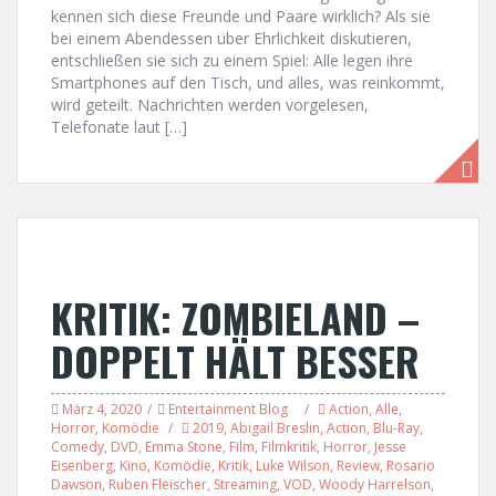
kennen sich diese Freunde und Paare wirklich? Als sie
bei einem Abendessen über Ehrlichkeit diskutieren,
entschließen sie sich zu einem Spiel: Alle legen ihre
Smartphones auf den Tisch, und alles, was reinkommt,
wird geteilt. Nachrichten werden vorgelesen,
Telefonate laut […]
KRITIK: ZOMBIELAND –
DOPPELT HÄLT BESSER
März 4, 2020
Entertainment Blog
Action
,
Alle
,
Horror
,
Komödie
2019
,
Abigail Breslin
,
Action
,
Blu-Ray
,
Comedy
,
DVD
,
Emma Stone
,
Film
,
Filmkritik
,
Horror
,
Jesse
Eisenberg
,
Kino
,
Komödie
,
Kritik
,
Luke Wilson
,
Review
,
Rosario
Dawson
,
Ruben Fleischer
,
Streaming
,
VOD
,
Woody Harrelson
,