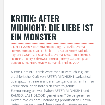
KRITIK: AFTER
MIDNIGHT: DIE LIEBE IST
EIN MONSTER
Juni 14, 2020
Entertainment Blog
Alle
,
Drama
,
Horror
,
Romantik
,
Sci-Fi
,
Thriller
Aaron Moorhead
,
Blu-
Ray
,
Brea Grant
,
Christian Stella
,
Drama
,
DVD
,
Film
,
Filmkritik
,
Heimkino
,
Henry Zebrowski
,
Horror
,
Jeremy Gardner
,
Justin
Benson
,
Kino
,
Kritik
,
Review
,
Romantik
,
Thriller
,
VOD
Autor: Dominik Starck Wäre man in Versuchung, die
erzählerische Kraft von AFTER MIDNIGHT sarkastisch
überspitzt mit einem anderen zeitgenössischen Film zu
vergleichen, dann böte sich etwa folgende
Formulierung an: was haben AFTER MIDNIGHT und
RAMBO: LAST BLOOD gemeinsam? Beide gehen zu
Herzen! Wo es dem unabhängig produzierten Horror-
Geheimtipp im eigentlichen Sinne der Worte gelingt