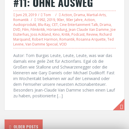
#11: OHNE AUSWEG
Juni 29, 2019
Tom
Action
,
Drama
,
Martial-Arts
,
Romantik
1992
,
2019
,
90er
,
90er Jahre
,
Action
,
Audioprodukt
,
Blu-Ray
,
CET
,
Cine Entertainment Talk
,
Drama
,
DVD
,
Film
,
Filmkritik
,
Hörsendung
,
Jean Claude Van Damme
,
Joe
Eszterhas
,
Joss Ackland
,
Kino
,
Kritik
,
Podcast
,
Review
,
Richard
Marquand
,
Robert Harmon
,
Romantik
,
Rosanna Arquette
,
Ted
Levine
,
Van Damme Special
,
VOD
Autor: Tom Burgas Leute, Leute, Leute, was war das
damals eine geile Zeit für Actionfans. Egal ob die
Großen wie Stallone und Schwarzenegger oder die
kleineren wie Gary Daniels oder Michael Dudikoff. Fast
im Wochentakt bekamen wir auf der Leinwand oder
dem Fernseher unsere neuesten Actionabenteuer.
Besonders Jean-Claude Van Damme schien einen Lauf
zu haben, positionierte […]
OLDER POSTS