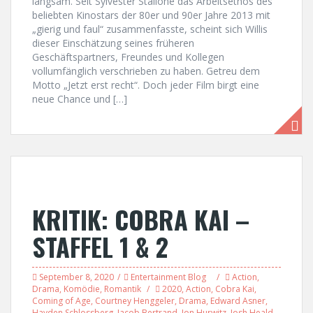
langsam. Seit Sylvester Stallone das Arbeitsethos des
beliebten Kinostars der 80er und 90er Jahre 2013 mit
„gierig und faul“ zusammenfasste, scheint sich Willis
dieser Einschätzung seines früheren
Geschäftspartners, Freundes und Kollegen
vollumfänglich verschrieben zu haben. Getreu dem
Motto „Jetzt erst recht“. Doch jeder Film birgt eine
neue Chance und […]
KRITIK: COBRA KAI –
STAFFEL 1 & 2
September 8, 2020
Entertainment Blog
Action
,
Drama
,
Komödie
,
Romantik
2020
,
Action
,
Cobra Kai
,
Coming of Age
,
Courtney Henggeler
,
Drama
,
Edward Asner
,
Hayden Schlossberg
,
Jacob Bertrand
,
Jon Hurwitz
,
Josh Heald
,