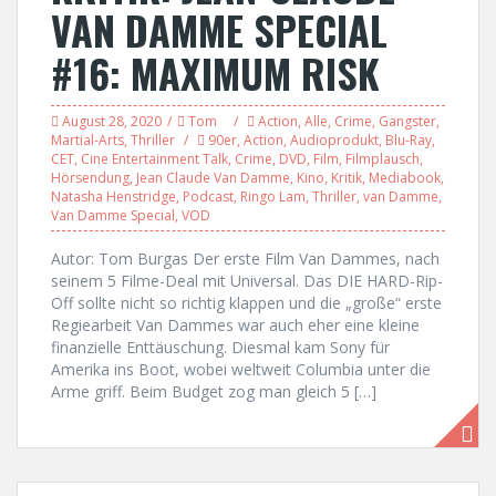
VAN DAMME SPECIAL
#16: MAXIMUM RISK
August 28, 2020
Tom
Action
,
Alle
,
Crime
,
Gangster
,
Martial-Arts
,
Thriller
90er
,
Action
,
Audioprodukt
,
Blu-Ray
,
CET
,
Cine Entertainment Talk
,
Crime
,
DVD
,
Film
,
Filmplausch
,
Hörsendung
,
Jean Claude Van Damme
,
Kino
,
Kritik
,
Mediabook
,
Natasha Henstridge
,
Podcast
,
Ringo Lam
,
Thriller
,
van Damme
,
Van Damme Special
,
VOD
Autor: Tom Burgas Der erste Film Van Dammes, nach
seinem 5 Filme-Deal mit Universal. Das DIE HARD-Rip-
Off sollte nicht so richtig klappen und die „große“ erste
Regiearbeit Van Dammes war auch eher eine kleine
finanzielle Enttäuschung. Diesmal kam Sony für
Amerika ins Boot, wobei weltweit Columbia unter die
Arme griff. Beim Budget zog man gleich 5 […]