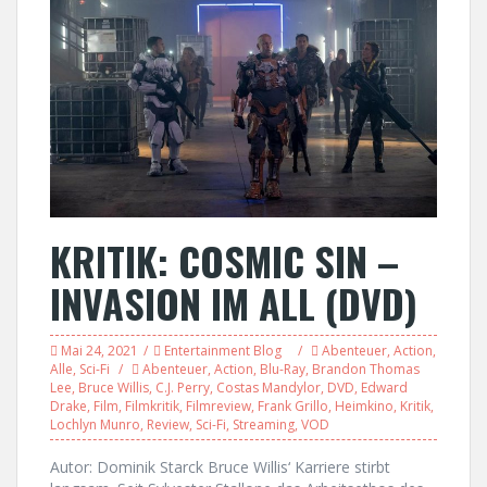
KRITIK: COSMIC SIN –
INVASION IM ALL (DVD)
Mai 24, 2021
Entertainment Blog
Abenteuer
,
Action
,
Alle
,
Sci-Fi
Abenteuer
,
Action
,
Blu-Ray
,
Brandon Thomas
Lee
,
Bruce Willis
,
C.J. Perry
,
Costas Mandylor
,
DVD
,
Edward
Drake
,
Film
,
Filmkritik
,
Filmreview
,
Frank Grillo
,
Heimkino
,
Kritik
,
Lochlyn Munro
,
Review
,
Sci-Fi
,
Streaming
,
VOD
Autor: Dominik Starck Bruce Willis‘ Karriere stirbt