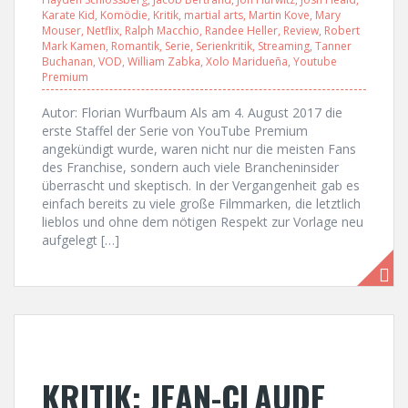
Karate Kid
,
Komödie
,
Kritik
,
martial arts
,
Martin Kove
,
Mary
Mouser
,
Netflix
,
Ralph Macchio
,
Randee Heller
,
Review
,
Robert
Mark Kamen
,
Romantik
,
Serie
,
Serienkritik
,
Streaming
,
Tanner
Buchanan
,
VOD
,
William Zabka
,
Xolo Maridueña
,
Youtube
Premium
Autor: Florian Wurfbaum Als am 4. August 2017 die
erste Staffel der Serie von YouTube Premium
angekündigt wurde, waren nicht nur die meisten Fans
des Franchise, sondern auch viele Brancheninsider
überrascht und skeptisch. In der Vergangenheit gab es
einfach bereits zu viele große Filmmarken, die letztlich
lieblos und ohne dem nötigen Respekt zur Vorlage neu
aufgelegt […]
KRITIK: JEAN-CLAUDE