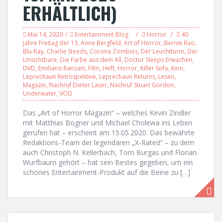
ERHÄLTLICH)
Mai 14, 2020
Entertainment Blog
Horror
40
Jahre Freitag der 13
,
Anne Bergfeld
,
Art of Horror
,
Bernie Rao
,
Blu-Ray
,
Charlie Steeds
,
Corona Zombies
,
Der Leuchtturm
,
Der
Unsichtbare
,
Die Farbe aus dem All
,
Doctor Sleeps Erwachen
,
DVD
,
Emiliano Ranzani
,
Film
,
Heft
,
Horror
,
Killer Sofa
,
Kino
,
Leprechaun Retrospektive
,
Leprechaun Returns
,
Lesen
,
Magazin
,
Nachruf Dieter Laser
,
Nachruf Stuart Gordon
,
Underwater
,
VOD
Das „Art of Horror Magazin“ – welches Kevin Zindler
mit Matthias Bogner und Michael Cholewa ins Leben
gerufen hat – erscheint am 15.05.2020. Das bewährte
Redaktions-Team der legendären „X-Rated“ – zu dem
auch Christoph N. Kellerbach, Tom Burgas und Florian
Wurfbaum gehört – hat sein Bestes gegeben, um ein
schönes Entertainment-Produkt auf die Beine zu […]