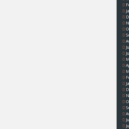
F
J
D
N
O
S
A
J
J
M
A
M
F
J
D
N
O
S
A
J
J