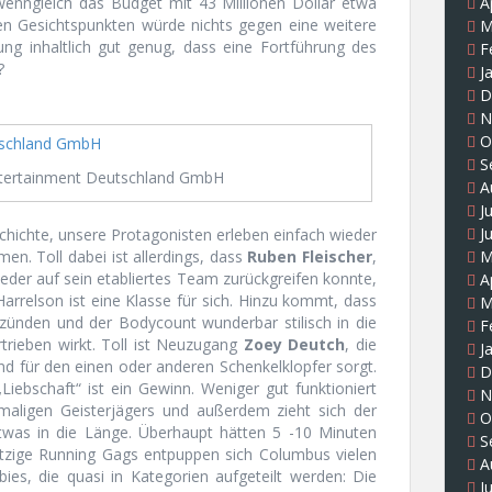
 wenngleich das Budget mit 43 Millionen Dollar etwa
A
hen Gesichtspunkten würde nichts gegen eine weitere
M
ung inhaltlich gut genug, dass eine Fortführung des
F
?
J
D
N
O
S
ntertainment Deutschland GmbH
A
J
J
chichte, unsere Protagonisten erleben einfach wieder
M
en. Toll dabei ist allerdings, dass
Ruben Fleischer
,
ieder auf sein etabliertes Team zurückgreifen konnte,
A
n Harrelson ist eine Klasse für sich. Hinzu kommt, dass
M
zünden und der Bodycount wunderbar stilisch in die
F
trieben wirkt. Toll ist Neuzugang
Zoey Deutch
, die
J
 für den einen oder anderen Schenkelklopfer sorgt.
D
Liebschaft“ ist ein Gewinn. Weniger gut funktioniert
N
emaligen Geisterjägers und außerdem zieht sich der
O
was in die Länge. Überhaupt hätten 5 -10 Minuten
S
witzige Running Gags entpuppen sich Columbus vielen
A
es, die quasi in Kategorien aufgeteilt werden: Die
J