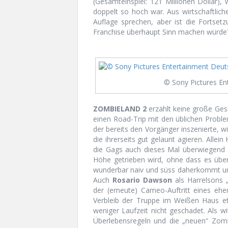
(Gesamteinspiel: 121 Millionen Dollar),
doppelt so hoch war. Aus wirtschaftlic
Auflage sprechen, aber ist die Fortsetz
Franchise überhaupt Sinn machen würde
© Sony Pictures E
ZOMBIELAND 2
erzählt keine große Ges
einen Road-Trip mit den üblichen Problem
der bereits den Vorgänger inszenierte, w
die ihrerseits gut gelaunt agieren. Allei
die Gags auch dieses Mal überwiegend 
Höhe getrieben wird, ohne dass es über
wunderbar naiv und süss daherkommt und
Auch
Rosario Dawson
als Harrelsons „
der (erneute) Cameo-Auftritt eines eh
Verbleib der Truppe im Weißen Haus et
weniger Laufzeit nicht geschadet. Als 
Überlebensregeln und die „neuen“ Zombi