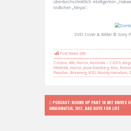
überdurchschnittlich intelligenten „Ha
tödlichen „Ninjas“.
DVD-Cover & Bilder © Sony P
Post Views:
640
Action
,
Alle
,
Horror
,
Komödie
2019
,
Abiga
Filmkritik
,
Horror
,
Jesse Eisenberg
,
Kino
,
Komöd
Fleischer
,
Streaming
,
VOD
,
Woody Harrelson
,
Z
P
PODCAST: ROUND UP PART 18 MIT KNIVES O
UNDERWATER, 1917, BAD BOYS FOR LIFE
o
s