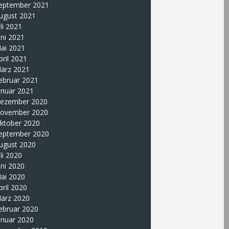
eptember 2021
ugust 2021
uli 2021
uni 2021
ai 2021
pril 2021
ärz 2021
ebruar 2021
anuar 2021
ezember 2020
ovember 2020
ktober 2020
eptember 2020
ugust 2020
uli 2020
uni 2020
ai 2020
pril 2020
ärz 2020
ebruar 2020
anuar 2020