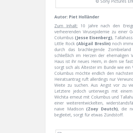
© Sony Pictures E
Autor: Piet Holländer
Zum Inhalt:
10 Jahre nach den Ereig
verheerenden Virusepidemie zu einer
Columbus
(Jesse Eisenberg)
, Tallahas
Little Rock
(Abigail Breslin)
noch immer
durch das brachliegende Zombieland s
schließlich im Herzen der ehemaligen 
Haus ist ihr neues Heim, in dem sie fas
sorgt sich als Ältester im Bunde wie ein
Columbus möchte endlich den nächsten S
Heiratsantrag ruft allerdings nur Verwu
Weite zu suchen. Aus Angst vor zu viel
Letztere jedoch unterwegs mit einem p
Wichita erneut mit Columbus und Tallah
einer weiterentwickelten, widerstands
naive Madison
(Zoey Deutch)
, die 
begleitet, sorgt für etwas Zündstoff.