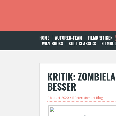
S
k
i
p
t
o
c
HOME
AUTOREN-TEAM
FILMKRITIKEN
o
WUZI BOOKS
KULT-CLASSICS
FILMBÜ
n
t
e
n
t
KRITIK: ZOMBIEL
BESSER
März 4, 2020
Entertainment Blog