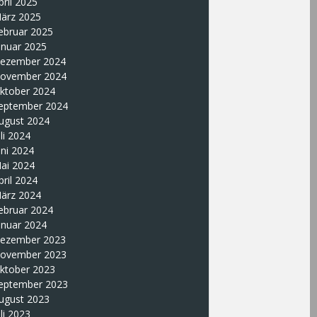
pril 2025
ärz 2025
ebruar 2025
anuar 2025
ezember 2024
ovember 2024
ktober 2024
eptember 2024
ugust 2024
uli 2024
uni 2024
ai 2024
pril 2024
ärz 2024
ebruar 2024
anuar 2024
ezember 2023
ovember 2023
ktober 2023
eptember 2023
ugust 2023
uli 2023