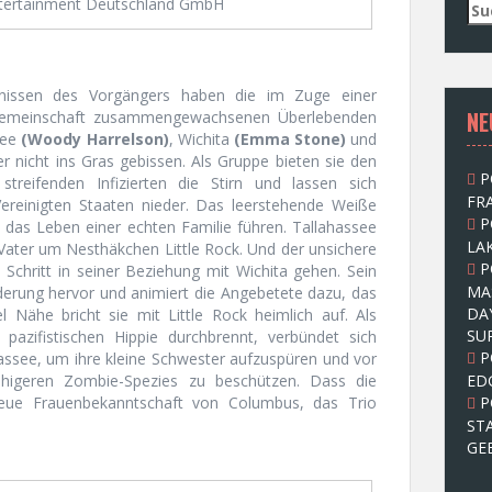
ntertainment Deutschland GmbH
S
u
c
h
nissen des Vorgängers haben die im Zuge einer
e
NE
 Gemeinschaft zusammengewachsenen Überlebenden
n
see
(Woody Harrelson)
, Wichita
(Emma Stone)
und
n
 nicht ins Gras gebissen. Als Gruppe bieten sie den
a
P
treifenden Infizierten die Stirn und lassen sich
c
FRA
Vereinigten Staaten nieder. Das leerstehende Weiße
h
P
t das Leben einer echten Familie führen. Tallahassee
:
LAK
 Vater um Nesthäkchen Little Rock. Und der unsichere
P
chritt in seiner Beziehung mit Wichita gehen. Sein
MA
nderung hervor und animiert die Angebetete dazu, das
DA
 Nähe bricht sie mit Little Rock heimlich auf. Als
SU
azifistischen Hippie durchbrennt, verbündet sich
P
assee, um ihre kleine Schwester aufzuspüren und vor
fähigeren Zombie-Spezies zu beschützen. Dass die
ED
neue Frauenbekanntschaft von Columbus, das Trio
P
ST
GE