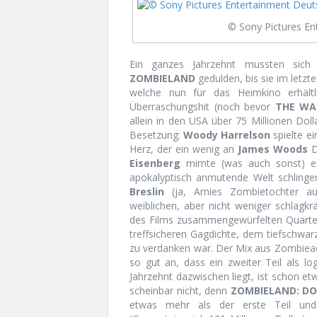
© Sony Pictures E
Ein ganzes Jahrzehnt mussten sich
ZOMBIELAND
gedulden, bis sie im letzt
welche nun für das Heimkino erhält
Überraschungshit (noch bevor
THE WA
allein in den USA über 75 Millionen Doll
Besetzung:
Woody Harrelson
spielte e
Herz, der ein wenig an
James Woods
D
Eisenberg
mimte (was auch sonst) ei
apokalyptisch anmutende Welt schling
Breslin
(ja, Arnies Zombietochter 
weiblichen, aber nicht weniger schlagkr
des Films zusammengewürfelten Quartett
treffsicheren Gagdichte, dem tiefschwar
zu verdanken war. Der Mix aus Zombiea
so gut an, dass ein zweiter Teil als l
Jahrzehnt dazwischen liegt, ist schon e
scheinbar nicht, denn
ZOMBIELAND: DO
etwas mehr als der erste Teil und