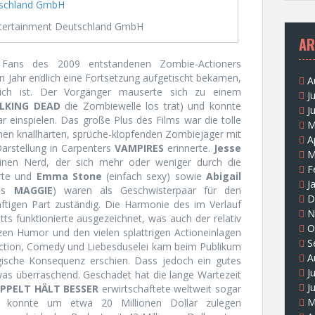
ntertainment Deutschland GmbH
AR
 Fans des 2009 entstandenen Zombie-Actioners
en Jahr endlich eine Fortsetzung aufgetischt bekamen,
A
lich ist. Der Vorgänger mauserte sich zu einem
J
LKING DEAD
die Zombiewelle los trat) und konnte
J
ar einspielen. Das große Plus des Films war die tolle
M
inen knallharten, sprüche-klopfenden Zombiejäger mit
A
arstellung in Carpenters
VAMPIRES
erinnerte.
Jesse
M
nen Nerd, der sich mehr oder weniger durch die
F
erte und
Emma Stone
(einfach sexy) sowie
Abigail
J
aus
MAGGIE
) waren als Geschwisterpaar für den
D
äftigen Part zuständig. Die Harmonie des im Verlauf
N
s funktionierte ausgezeichnet, was auch der relativ
O
zen Humor und den vielen splattrigen Actioneinlagen
S
ction, Comedy und Liebesduselei kam beim Publikum
A
ogische Konsequenz erschien. Dass jedoch ein gutes
J
twas überraschend. Geschadet hat die lange Wartezeit
J
PPELT HÄLT BESSER
erwirtschaftete weltweit sogar
M
 konnte um etwa 20 Millionen Dollar zulegen