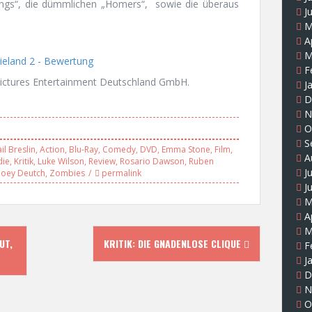
kwings“, die dümmlichen „Homers“, sowie die überaus
J
M
A
M
F
ictures Entertainment Deutschland GmbH.
J
D
N
O
S
il Breslin
,
Action
,
Blu-Ray
,
Comedy
,
DVD
,
Emma Stone
,
Film
,
A
ie
,
Kritik
,
Luke Wilson
,
Review
,
Rosario Dawson
,
Ruben
J
oey Deutch
,
Zombies
permalink
J
M
A
M
UT,
KRITIK: DIE GNADENLOSE CLIQUE
F
J
D
N
O