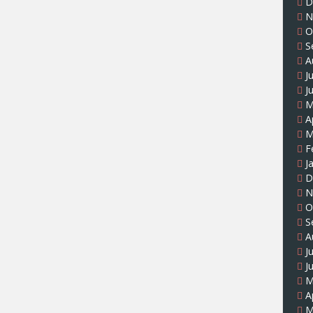
D
N
O
S
A
J
J
M
A
M
F
J
D
N
O
S
A
J
J
M
A
M