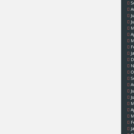
S
A
J
J
M
A
M
F
J
D
N
O
S
A
J
J
M
A
M
F
J