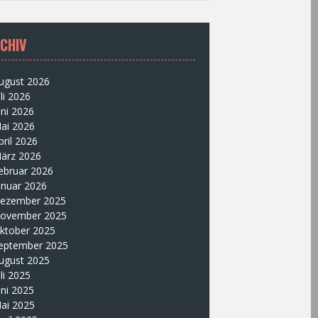
CHIV
ugust 2026
uli 2026
uni 2026
ai 2026
pril 2026
ärz 2026
ebruar 2026
anuar 2026
ezember 2025
ovember 2025
ktober 2025
eptember 2025
ugust 2025
uli 2025
uni 2025
ai 2025