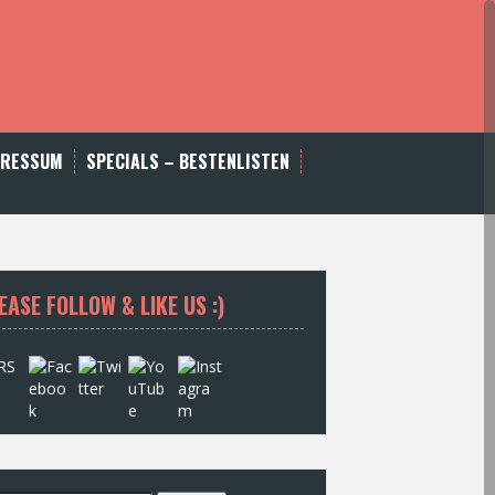
PRESSUM
SPECIALS – BESTENLISTEN
EASE FOLLOW & LIKE US :)