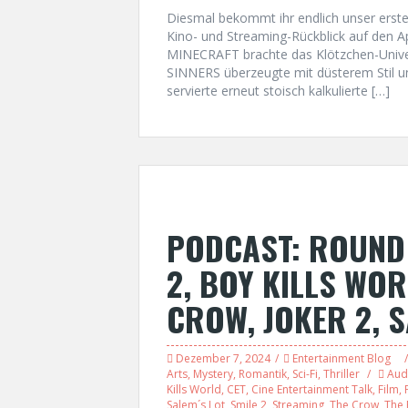
Diesmal bekommt ihr endlich unser erst
Kino- und Streaming-Rückblick auf den Apr
MINECRAFT brachte das Klötzchen-Unive
SINNERS überzeugte mit düsterem Stil
servierte erneut stoisch kalkulierte […]
PODCAST: ROUND 
2, BOY KILLS WOR
CROW, JOKER 2, 
Dezember 7, 2024
Entertainment Blog
Arts
,
Mystery
,
Romantik
,
Sci-Fi
,
Thriller
Aud
Kills World
,
CET
,
Cine Entertainment Talk
,
Film
,
Salem´s Lot
,
Smile 2
,
Streaming
,
The Crow
,
The 