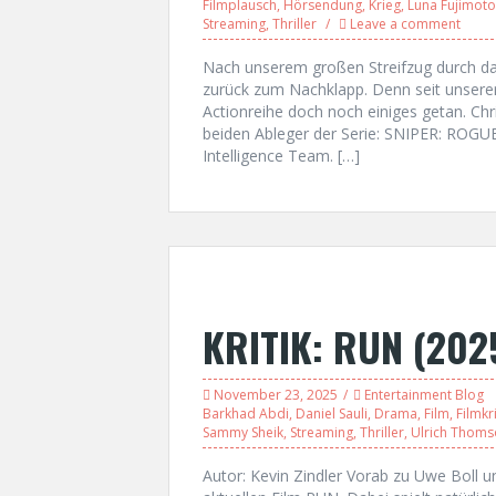
Filmplausch
,
Hörsendung
,
Krieg
,
Luna Fujimoto
Streaming
,
Thriller
Leave a comment
Nach unserem großen Streifzug durch d
zurück zum Nachklapp. Denn seit unserer
Actionreihe doch noch einiges getan. Chr
beiden Ableger der Serie: SNIPER: ROGU
Intelligence Team. […]
KRITIK: RUN (202
November 23, 2025
Entertainment Blog
Barkhad Abdi
,
Daniel Sauli
,
Drama
,
Film
,
Filmkri
Sammy Sheik
,
Streaming
,
Thriller
,
Ulrich Thom
Autor: Kevin Zindler Vorab zu Uwe Boll