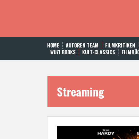
S
k
i
p
t
o
c
HOME
AUTOREN-TEAM
FILMKRITIKEN
o
WUZI BOOKS
KULT-CLASSICS
FILMBÜ
n
t
e
n
t
Streaming