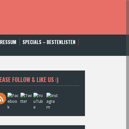
PRESSUM
SPECIALS – BESTENLISTEN
EASE FOLLOW & LIKE US :)