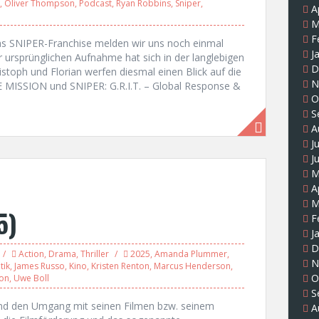
,
Oliver Thompson
,
Podcast
,
Ryan Robbins
,
Sniper
,
A
M
F
as SNIPER-Franchise melden wir uns noch einmal
J
 ursprünglichen Aufnahme hat sich in der langlebigen
D
istoph und Florian werfen diesmal einen Blick auf die
N
E MISSION und SNIPER: G.R.I.T. – Global Response &
O
S
A
J
J
M
A
M
5)
F
J
D
Action
,
Drama
,
Thriller
2025
,
Amanda Plummer
,
N
tik
,
James Russo
,
Kino
,
Kristen Renton
,
Marcus Henderson
,
O
son
,
Uwe Boll
S
 und den Umgang mit seinen Filmen bzw. seinem
A