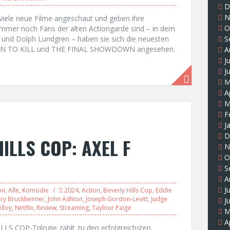
D
N
 viele neue Filme angeschaut und geben ihre
O
mmer noch Fans der alten Actiongarde sind – in dem
S
 und Dolph Lundgren – haben sie sich die neuesten
BORN TO KILL und THE FINAL SHOWDOWN angesehen.
A
J
J
M
A
M
F
J
D
HILLS COP: AXEL F
N
O
S
A
J
on
,
Alle
,
Komödie
2024
,
Action
,
Beverly Hills Cop
,
Eddie
rry Bruckheimer
,
John Ashton
,
Joseph Gordon-Levitt
,
Judge
J
lloy
,
Netflix
,
Review
,
Streaming
,
Taylour Paige
M
A
LS COP-Trilogie zählt zu den erfolgreichsten