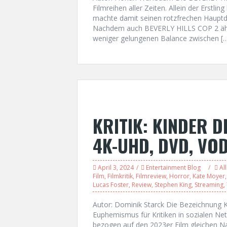
Filmreihen aller Zeiten. Allein der Erstli
machte damit seinen rotzfrechen Hauptd
Nachdem auch BEVERLY HILLS COP 2 ähnlic
weniger gelungenen Balance zwischen [
KRITIK: KINDER D
4K-UHD, DVD, VOD
April 3, 2024
Entertainment Blog
Al
Film
,
Filmkritik
,
Filmreview
,
Horror
,
Kate Moyer
Lucas Foster
,
Review
,
Stephen King
,
Streaming
,
Autor: Dominik Starck Die Bezeichnung
Euphemismus für Kritiken in sozialen Net
bezogen auf den 2023er Film gleichen 