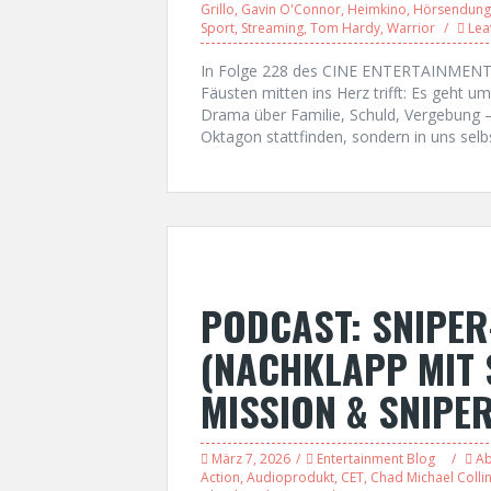
Grillo
,
Gavin O'Connor
,
Heimkino
,
Hörsendung
Sport
,
Streaming
,
Tom Hardy
,
Warrior
Lea
In Folge 228 des CINE ENTERTAINMENT T
Fäusten mitten ins Herz trifft: Es geht
Drama über Familie, Schuld, Vergebung –
Oktagon stattfinden, sondern in uns selb
PODCAST: SNIPER
(NACHKLAPP MIT 
MISSION & SNIPER:
März 7, 2026
Entertainment Blog
Ab
Action
,
Audioprodukt
,
CET
,
Chad Michael Colli