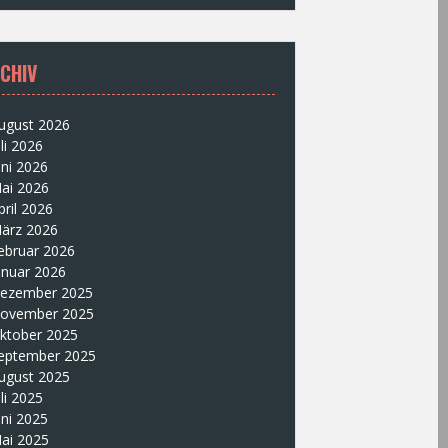
CHIV
ugust 2026
uli 2026
uni 2026
ai 2026
pril 2026
ärz 2026
ebruar 2026
anuar 2026
ezember 2025
ovember 2025
ktober 2025
eptember 2025
ugust 2025
uli 2025
uni 2025
ai 2025