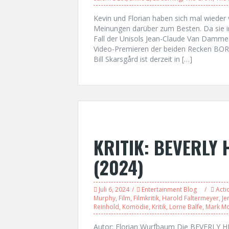
Kevin und Florian haben sich mal wieder
Meinungen darüber zum Besten. Da sie i
Fall der Unisols Jean-Claude Van Damme
Video-Premieren der beiden Recken 
Bill Skarsgård ist derzeit in […]
KRITIK: BEVERLY 
(2024)
Juli 6, 2024
Entertainment Blog
Acti
Murphy
,
Film
,
Filmkritik
,
Harold Faltermeyer
,
Je
Reinhold
,
Komödie
,
Kritik
,
Lorne Balfe
,
Mark Mo
Autor: Florian Wurfbaum Die BEVERLY HIL