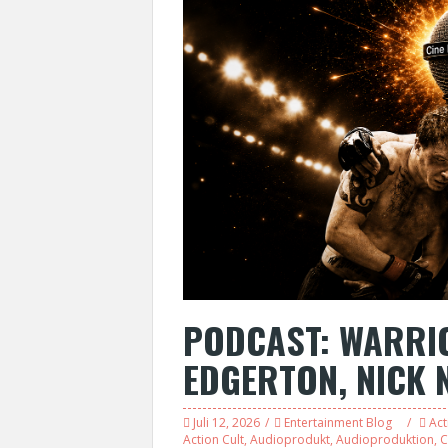
PODCAST: WARRIO
EDGERTON, NICK 
Juli 12, 2026
Entertainment Blog
Act
Action Cult
,
Audioprodukt
,
Audioproduktion
,
C