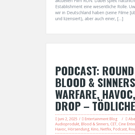
aktuellen Film RUN. Dabei spielt natürli
Establishment eine wesentliche Rolle. Uwe
wir in Deutschland haben (seine Filme [ü
und lizensiert), aber auch einer, […]
PODCAST: ROUND 
BLOOD & SINNERS
WARFARE, HAVOC,
DROP – TÖDLICHE
Juni 2, 2025
Entertainment Blog
Abe
Audioprodukt
,
Blood & Sinners
,
CET
,
Cine Ente
Havoc
,
Hörsendung
,
Kino
,
Netflix
,
Podcast
,
Ro