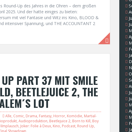
S
es Round-Up des Jahres in die Ohren – dem großen
il 2025. Und der hatte einiges zu bieten:
A
rsum mit viel Fantasie und Witz ins Kino, BLOOD &
J
 und intensiver Spannung, und THE ACCOUNTANT 2
J
M
A
M
F
J
D
N
O
UP PART 37 MIT SMILE
S
A
LD, BEETLEJUICE 2, THE
J
SALEM´S LOT
J
M
A
Alle
,
Comic
,
Drama
,
Fantasy
,
Horror
,
Komödie
,
Martial-
M
ioprodukt
,
Audioproduktion
,
Beetlejuice 2
,
Born to Kill
,
Boy
F
Filmplausch
,
Joker: Folie à Deux
,
Kino
,
Podcast
,
Round Up
,
J
Final Showdown