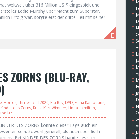
M
ng hat weltweit über 316 Million US-$ eingespielt und
F
arsteller Eddie Murphy über Nacht zum Superstar.
J
h Erfolg war, sorgte erst der dritte Teil mit seiner
D
…]
N
O
S
A
J
J
M
ES ZORNS (BLU-RAY,
A
M
)
F
J
D
le
,
Horror
,
Thriller
2020
,
Blu-Ray
,
DVD
,
Elena Kampouris
,
N
,
Kinder des Zorns
,
Kritik
,
Kurt Wimmer
,
Linda Hamilton
,
O
Thriller
S
 KINDER DES ZORNS könnte dieser Tage auch ein
A
zwerken sein. Sowohl generell, als auch spezifisch
J
Namens. Bei KINDER DES ZORNS handelt es sich
J