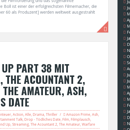
ch die Filmförderung und das sogenannte
J
 Boll ist einer der erfolgreichsten Filmemacher, die
J
ber 60 als Produzent] werden weltweit ausgestrahlt
M
A
M
F
J
D
N
O
S
UP PART 38 MIT
A
, THE ACOUNTANT 2,
J
J
 THE AMATEUR, ASH,
M
A
S DATE
M
F
J
nteuer
,
Action
,
Alle
,
Drama
,
Thriller
Amazon Prime
,
Ash
,
D
rtainment Talk
,
Drop - Tödliches Date
,
Film
,
Filmplausch
,
N
und Up
,
Streaming
,
The Acountant 2
,
The Amateur
,
Warfare
O