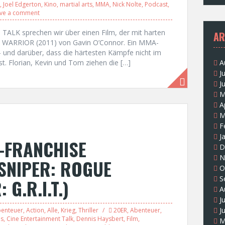
,
Joel Edgerton
,
Kino
,
martial arts
,
MMA
,
Nick Nolte
,
Podcast
,
ve a comment
ALK sprechen wir über einen Film, der mit harten
AR
 um WARRIOR (2011) von Gavin O’Connor. Ein MMA-
 und darüber, dass die härtesten Kämpfe nicht im
A
st. Florian, Kevin und Tom ziehen die […]
J
J
M
A
M
F
J
-FRANCHISE
D
N
SNIPER: ROGUE
O
S
 G.R.I.T.)
A
J
J
enteuer
,
Action
,
Alle
,
Krieg
,
Thriller
20ER
,
Abenteuer
,
ns
,
Cine Entertainment Talk
,
Dennis Haysbert
,
Film
,
M