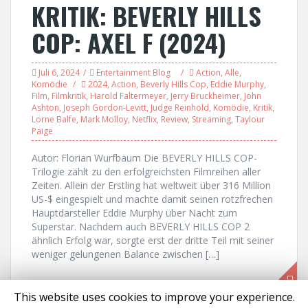
KRITIK: BEVERLY HILLS
COP: AXEL F (2024)
Juli 6, 2024
Entertainment Blog
Action
,
Alle
,
Komödie
2024
,
Action
,
Beverly Hills Cop
,
Eddie Murphy
,
Film
,
Filmkritik
,
Harold Faltermeyer
,
Jerry Bruckheimer
,
John
Ashton
,
Joseph Gordon-Levitt
,
Judge Reinhold
,
Komödie
,
Kritik
,
Lorne Balfe
,
Mark Molloy
,
Netflix
,
Review
,
Streaming
,
Taylour
Paige
Autor: Florian Wurfbaum Die BEVERLY HILLS COP-
Trilogie zählt zu den erfolgreichsten Filmreihen aller
Zeiten. Allein der Erstling hat weltweit über 316 Million
US-$ eingespielt und machte damit seinen rotzfrechen
Hauptdarsteller Eddie Murphy über Nacht zum
Superstar. Nachdem auch BEVERLY HILLS COP 2
ähnlich Erfolg war, sorgte erst der dritte Teil mit seiner
weniger gelungenen Balance zwischen […]
This website uses cookies to improve your experience.