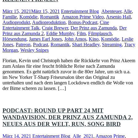
März 15, 2021
März 15, 2021
Entertainment Blog
Abenteuer
,
Alle
,
Familie
,
Komödie
,
Romantik
Amazon Prime Video
,
Arsenio Hall
,
Audioprodukt
,
Audioproduktion
,
Bonus-Podcast
,
Cine
Entertainment Talk
,
Craig Brewer
,
Der Prinz aus Zamunda
,
Der
Prinz aus Zamunda 2
,
Eddie Murphy
,
Film
,
Filmplausch
,
Hörsendung
,
James Earl Jones
,
John Amos
,
Kino
,
Komödie
,
Leslie
Jones
,
Patreon
,
Podcast
,
Romantik
,
Shari Headley
,
Streaming
,
Tracy
Morgan
,
Wesley Snipes
Florian, Kevin und Christoph haben die Rückkehr von Prinz Akeem
zum Anlass für eine feucht fröhliche Reise nach Zamunda
genommen. Es geht natürlich zuvor in die 80er Jahre, um sich u.a.
im New Yorker T-Sharp Friseursalon über das Original zu
unterhalten und nach dem langen Lockdown endlich die Wolle von
der Birne scheren zu lassen. […]
PODCAST: ROUND UP PART 24 MIT
WANDAVISION, DER PRINZ AUS ZAMUNDA 2,
NEUES AUS DER WELT, RUN, SONG BIRD
März 14, 2021
Entertainment Blog
Alle
2021
,
Amazon Prime
,