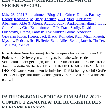
EIN VERSCHWÖRERISCHES REWATCH
SERIEN-SPECIAL
März 28, 2021
Entertainment Blog
Alle
,
Crime
,
Drama
,
Fantasy
,
Horror
,
Komödie
,
Mystery
,
Thriller
2021
,
90er
,
90er Jahre
,
Abenteuer
,
Akte X
,
Aliens
,
Audioprodukt
,
Audiounterhaltung
,
CET
,
Chris Carter
,
Cine Entertainment Talk
,
Dana Scully
,
David
Duchovny
,
Drama
,
Fantasy
,
Fox Mulder
,
Gillian Anderson
,
Giovanni Ribisi
,
Horror
,
Jack Black
,
Komödie
,
Kult
,
Mitch Pileggi
,
Mystery
,
Podcast
,
Sci-Fi
,
Serie
,
Serienkiller
,
Serienplausch
,
Thriller
,
TV
,
Ufos
,
X-Files
Eine düstere Verschwörung des Schweigens hat versucht, den CET
Podcast zum Schweigen zu bringen. Beinahe wäre es den
Schattenmännern gelungen, denn Teil 2 unserer ausführlichen Reise
durch die dritte Staffel AKTE X – DIE UNHEIMLICHEN FÄLLE
DES FBI wurde von einem technischen Defekt heimgesucht! Große
Teile der Folge sind unwiederbringlich verloren. Aber die Wahrheit
ist […]
PATREON-BONUS-PODCAST IM MÄRZ 2021:
COMING 2 ZAMUNDA: DIE RÜCKKEHR DES
KLEINEN PRINZEN