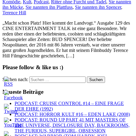
Komödie
,
Kult
,
Podcast
,
Ritter ohne Furcht und Tadel
,
Sie nannten
ihn Mücke
,
Sie nannten ihn Plattfuss
,
Sie nannten ihn Spencer
,
Terence Hill
„Macht schon Platz! Hier kommt der Landvogt.“ Ausgabe 129 des
CINE ENTERTAINMENT TALK ist eine ganz Besondere. Wir
reden über einen der beliebtesten, coolsten und schlagkräftigsten
Schauspieler aller Zeiten: BUD SPENCER! Der beliebte
Neapolitaner, der 2016 mit 86 Jahren verstarb, war einer unserer
ganz großen Jugendhelden. Er hat mit seinem Filmbuddy Terence
Hill Filmgeschichte geschrieben, […]
Please follow & like us :)
Suchen nach:
Neueste Beiträge
PODCAST: CRUISE CONTROL #14 – EINE FRAGE
DER EHRE (1992)
PODCAST: HORROR KULT #16 – EDEN LAKE (2008)
PODCAST: ROUND UP PART 41 MIT MASTERS OF
THE UNIVERSE, DISCLOSURE DAY, BACKROOMS,
THE FURIOUS, SUPERGIRL, OBSESSION