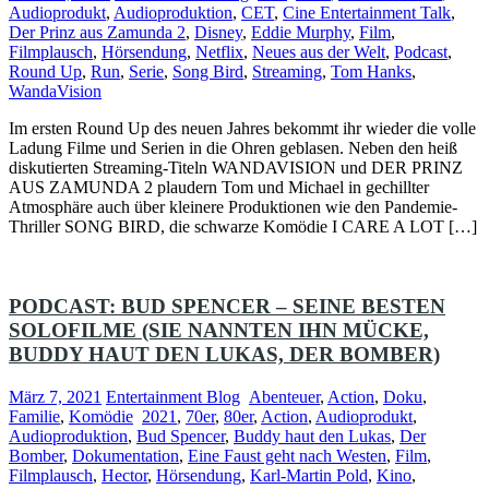
Audioprodukt
,
Audioproduktion
,
CET
,
Cine Entertainment Talk
,
Der Prinz aus Zamunda 2
,
Disney
,
Eddie Murphy
,
Film
,
Filmplausch
,
Hörsendung
,
Netflix
,
Neues aus der Welt
,
Podcast
,
Round Up
,
Run
,
Serie
,
Song Bird
,
Streaming
,
Tom Hanks
,
WandaVision
Im ersten Round Up des neuen Jahres bekommt ihr wieder die volle
Ladung Filme und Serien in die Ohren geblasen. Neben den heiß
diskutierten Streaming-Titeln WANDAVISION und DER PRINZ
AUS ZAMUNDA 2 plaudern Tom und Michael in gechillter
Atmosphäre auch über kleinere Produktionen wie den Pandemie-
Thriller SONG BIRD, die schwarze Komödie I CARE A LOT […]
PODCAST: BUD SPENCER – SEINE BESTEN
SOLOFILME (SIE NANNTEN IHN MÜCKE,
BUDDY HAUT DEN LUKAS, DER BOMBER)
März 7, 2021
Entertainment Blog
Abenteuer
,
Action
,
Doku
,
Familie
,
Komödie
2021
,
70er
,
80er
,
Action
,
Audioprodukt
,
Audioproduktion
,
Bud Spencer
,
Buddy haut den Lukas
,
Der
Bomber
,
Dokumentation
,
Eine Faust geht nach Westen
,
Film
,
Filmplausch
,
Hector
,
Hörsendung
,
Karl-Martin Pold
,
Kino
,