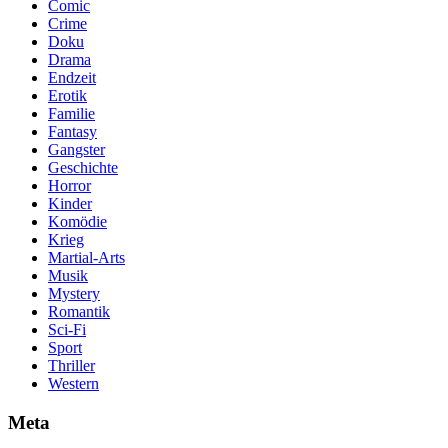
Comic
Crime
Doku
Drama
Endzeit
Erotik
Familie
Fantasy
Gangster
Geschichte
Horror
Kinder
Komödie
Krieg
Martial-Arts
Musik
Mystery
Romantik
Sci-Fi
Sport
Thriller
Western
Meta