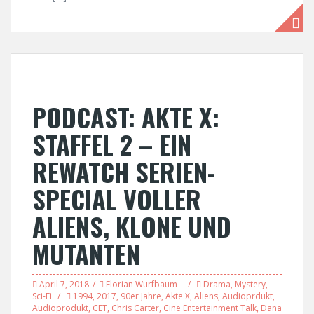
PODCAST: AKTE X:
STAFFEL 2 – EIN
REWATCH SERIEN-
SPECIAL VOLLER
ALIENS, KLONE UND
MUTANTEN
April 7, 2018
Florian Wurfbaum
Drama
,
Mystery
,
Sci-Fi
1994
,
2017
,
90er Jahre
,
Akte X
,
Aliens
,
Audioprdukt
,
Audioprodukt
,
CET
,
Chris Carter
,
Cine Entertainment Talk
,
Dana