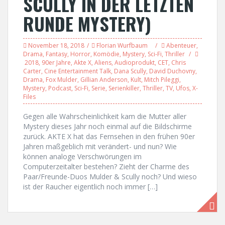
SCULLY IN DER LETZTEN
RUNDE MYSTERY)
November 18, 2018
Florian Wurfbaum
Abenteuer
,
Drama
,
Fantasy
,
Horror
,
Komödie
,
Mystery
,
Sci-Fi
,
Thriller
2018
,
90er Jahre
,
Akte X
,
Aliens
,
Audioprodukt
,
CET
,
Chris
Carter
,
Cine Entertainment Talk
,
Dana Scully
,
David Duchovny
,
Drama
,
Fox Mulder
,
Gillian Anderson
,
Kult
,
Mitch Pileggi
,
Mystery
,
Podcast
,
Sci-Fi
,
Serie
,
Serienkiller
,
Thriller
,
TV
,
Ufos
,
X-
Files
Gegen alle Wahrscheinlichkeit kam die Mutter aller
Mystery dieses Jahr noch einmal auf die Bildschirme
zurück. AKTE X hat das Fernsehen in den frühen 90er
Jahren maßgeblich mit verändert- und nun? Wie
können analoge Verschwörungen im
Computerzeitalter bestehen? Zieht der Charme des
Paar/Freunde-Duos Mulder & Scully noch? Und wieso
ist der Raucher eigentlich noch immer […]