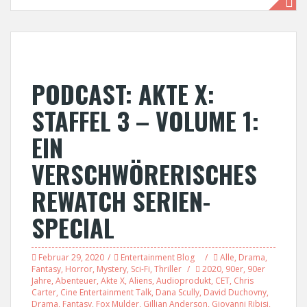
PODCAST: AKTE X:
STAFFEL 3 – VOLUME 1:
EIN
VERSCHWÖRERISCHES
REWATCH SERIEN-
SPECIAL
Februar 29, 2020
Entertainment Blog
Alle
,
Drama
,
Fantasy
,
Horror
,
Mystery
,
Sci-Fi
,
Thriller
2020
,
90er
,
90er
Jahre
,
Abenteuer
,
Akte X
,
Aliens
,
Audioprodukt
,
CET
,
Chris
Carter
,
Cine Entertainment Talk
,
Dana Scully
,
David Duchovny
,
Drama
,
Fantasy
,
Fox Mulder
,
Gillian Anderson
,
Giovanni Ribisi
,