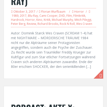
RAY)
Oktober 3, 2017
Florian Wurfbaum
Horror
1989
,
2017
,
Blu-Ray
,
Cami Cooper
,
DVD
,
Film
,
Filmkritik
,
Hardrock
,
Horror
,
Kino
,
Kritik
,
Michael Murphy
,
Mitch Pileggi
,
Peter Berg
,
Review
,
Richard Brooks
,
Rock N Roll
,
Wes Craven
Autor: Dominik Starck Wes Craven (SCREAM 1-4) hat
mit NIGHTMARE – MÖRDERISCHE TRÄUME 1984
nicht nur die Alpträume seiner Protagonisten
angegriffen, sondern auch die Psyche der Zuschauer.
Zu Recht wurde sein Traumkiller Freddy Krueger zur
Kultfigur und zum Star etlicher Fortsetzungen während
Craven sich anderen Alpträumen zuwandte. Ende der
80er erschien SHOCKER, der den serienkillenden […]