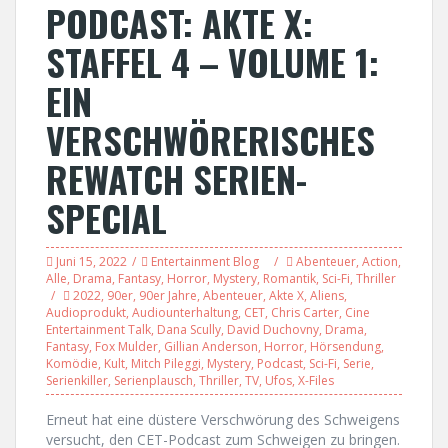
PODCAST: AKTE X:
STAFFEL 4 – VOLUME 1:
EIN
VERSCHWÖRERISCHES
REWATCH SERIEN-
SPECIAL
Juni 15, 2022
Entertainment Blog
Abenteuer
,
Action
,
Alle
,
Drama
,
Fantasy
,
Horror
,
Mystery
,
Romantik
,
Sci-Fi
,
Thriller
2022
,
90er
,
90er Jahre
,
Abenteuer
,
Akte X
,
Aliens
,
Audioprodukt
,
Audiounterhaltung
,
CET
,
Chris Carter
,
Cine
Entertainment Talk
,
Dana Scully
,
David Duchovny
,
Drama
,
Fantasy
,
Fox Mulder
,
Gillian Anderson
,
Horror
,
Hörsendung
,
Komödie
,
Kult
,
Mitch Pileggi
,
Mystery
,
Podcast
,
Sci-Fi
,
Serie
,
Serienkiller
,
Serienplausch
,
Thriller
,
TV
,
Ufos
,
X-Files
Erneut hat eine düstere Verschwörung des Schweigens
versucht, den CET-Podcast zum Schweigen zu bringen.