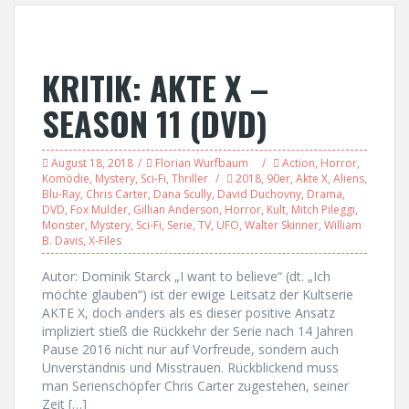
KRITIK: AKTE X –
SEASON 11 (DVD)
August 18, 2018
Florian Wurfbaum
Action
,
Horror
,
Komödie
,
Mystery
,
Sci-Fi
,
Thriller
2018
,
90er
,
Akte X
,
Aliens
,
Blu-Ray
,
Chris Carter
,
Dana Scully
,
David Duchovny
,
Drama
,
DVD
,
Fox Mulder
,
Gillian Anderson
,
Horror
,
Kult
,
Mitch Pileggi
,
Monster
,
Mystery
,
Sci-Fi
,
Serie
,
TV
,
UFO
,
Walter Skinner
,
William
B. Davis
,
X-Files
Autor: Dominik Starck „I want to believe“ (dt. „Ich
möchte glauben“) ist der ewige Leitsatz der Kultserie
AKTE X, doch anders als es dieser positive Ansatz
impliziert stieß die Rückkehr der Serie nach 14 Jahren
Pause 2016 nicht nur auf Vorfreude, sondern auch
Unverständnis und Misstrauen. Rückblickend muss
man Serienschöpfer Chris Carter zugestehen, seiner
Zeit […]