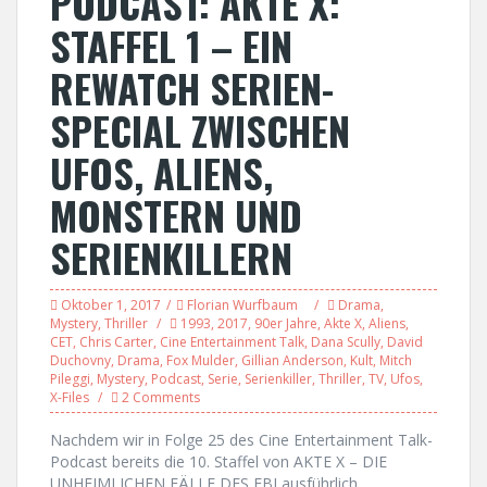
PODCAST: AKTE X:
STAFFEL 1 – EIN
REWATCH SERIEN-
SPECIAL ZWISCHEN
UFOS, ALIENS,
MONSTERN UND
SERIENKILLERN
Oktober 1, 2017
Florian Wurfbaum
Drama
,
Mystery
,
Thriller
1993
,
2017
,
90er Jahre
,
Akte X
,
Aliens
,
CET
,
Chris Carter
,
Cine Entertainment Talk
,
Dana Scully
,
David
Duchovny
,
Drama
,
Fox Mulder
,
Gillian Anderson
,
Kult
,
Mitch
Pileggi
,
Mystery
,
Podcast
,
Serie
,
Serienkiller
,
Thriller
,
TV
,
Ufos
,
X-Files
2 Comments
Nachdem wir in Folge 25 des Cine Entertainment Talk-
Podcast bereits die 10. Staffel von AKTE X – DIE
UNHEIMLICHEN FÄLLE DES FBI ausführlich