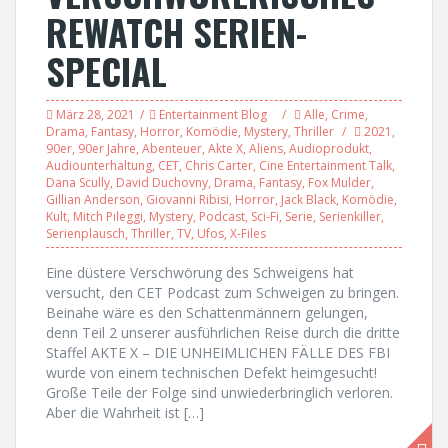
REWATCH SERIEN-
SPECIAL
März 28, 2021
Entertainment Blog
Alle
,
Crime
,
Drama
,
Fantasy
,
Horror
,
Komödie
,
Mystery
,
Thriller
2021
,
90er
,
90er Jahre
,
Abenteuer
,
Akte X
,
Aliens
,
Audioprodukt
,
Audiounterhaltung
,
CET
,
Chris Carter
,
Cine Entertainment Talk
,
Dana Scully
,
David Duchovny
,
Drama
,
Fantasy
,
Fox Mulder
,
Gillian Anderson
,
Giovanni Ribisi
,
Horror
,
Jack Black
,
Komödie
,
Kult
,
Mitch Pileggi
,
Mystery
,
Podcast
,
Sci-Fi
,
Serie
,
Serienkiller
,
Serienplausch
,
Thriller
,
TV
,
Ufos
,
X-Files
Eine düstere Verschwörung des Schweigens hat
versucht, den CET Podcast zum Schweigen zu bringen.
Beinahe wäre es den Schattenmännern gelungen,
denn Teil 2 unserer ausführlichen Reise durch die dritte
Staffel AKTE X – DIE UNHEIMLICHEN FÄLLE DES FBI
wurde von einem technischen Defekt heimgesucht!
Große Teile der Folge sind unwiederbringlich verloren.
Aber die Wahrheit ist […]