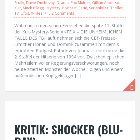
Scully
,
David Duchovny
,
Drama
,
Fox Mulder
,
Gillian Anderson
,
Kult
,
Mitch Pileggi
,
Mystery
,
Podcast
,
Serie
,
Serienkiller
,
Thriller
,
TV
,
Ufos
,
X-Files
2 Comments
Während im deutschen Fernsehen die späte 11. Staffel
der Kult-Mystery-Serie AKTE X – DIE UNHEIMLICHEN
FÄLLE DES FBI läuft nehmen sich die CET-Freizeit-
Ermittler Florian und Dominik zusammen mit dem X-
erprobten Podgast Patrick von Journalistenfilme.de die
2. Staffel der Hitserie von 1994 vor. Zwischen epischen
Mehrteilern voller Regierungsverschwörungen, noch
heute zitierten Monster-der-Woche-Folgen und einem
außerirdischen Kopfgeldjäger […]
KRITIK: SHOCKER (BLU-