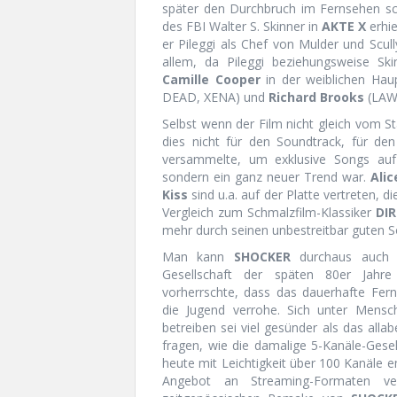
später den Durchbruch im Fernsehen schaf
des FBI Walter S. Skinner in
AKTE X
erhie
er Pileggi als Chef von Mulder und Scull
allem, da Pileggi beziehungsweise Ski
Camille Cooper
in der weiblichen Haup
DEAD, XENA) und
Richard Brooks
(LAW 
Selbst wenn der Film nicht gleich vom S
dies nicht für den Soundtrack, für d
versammelte, um exklusive Songs aufzu
sondern ein ganz neuer Trend war.
Ali
Kiss
sind u.a. auf der Platte vertreten, d
Vergleich zum Schmalzfilm-Klassiker
DI
mehr durch seinen unbestreitbar guten S
Man kann
SHOCKER
durchaus auch a
Gesellschaft der späten 80er Jahr
vorherrschte, dass das dauerhafte F
die Jugend verrohe. Sich unter Mens
betreiben sei viel gesünder als das alla
fragen, wie die damalige 5-Kanäle-Gesel
heute mit Leichtigkeit über 100 Kanäle
Angebot an Streaming-Formaten v