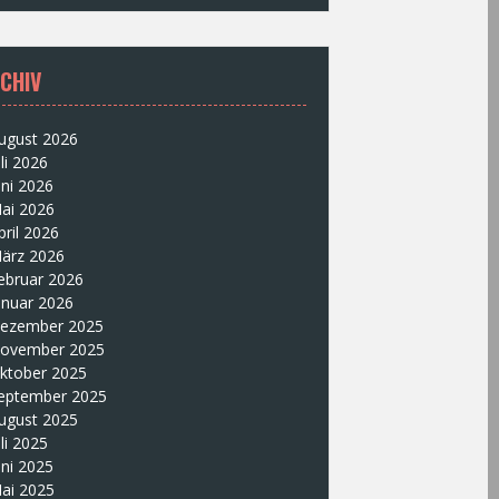
CHIV
ugust 2026
uli 2026
uni 2026
ai 2026
pril 2026
ärz 2026
ebruar 2026
anuar 2026
ezember 2025
ovember 2025
ktober 2025
eptember 2025
ugust 2025
uli 2025
uni 2025
ai 2025