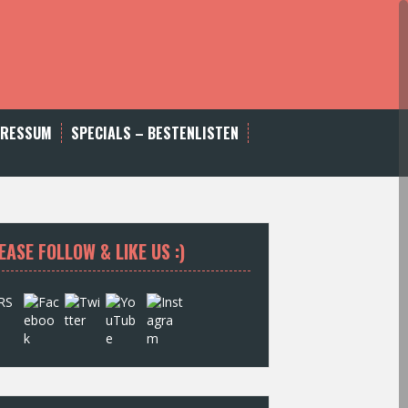
PRESSUM
SPECIALS – BESTENLISTEN
EASE FOLLOW & LIKE US :)