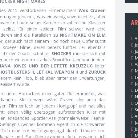
SHOCKER NIGHTMARES
des 2015 verstorbenen Filmemachers
Wes Craven
erungen genannt, was ein wenig unverdient ist, aber
AR
ven im Laufe seiner Karriere so zahlreiche Klassiker
s selbst für einen soliden Film schwer wird eine
deren sind die Parallelen zu
NIGHTMARE ON ELM
A
ller, der auch nach seinem Tod noch neue Opfer sucht
J
rueger-Filme, deren bereits fünfter Teil ebenfalls
J
 47 der Charts schaffte.
SHOCKER
musste sich mit
M
r auch ein enorm starkes Boxoffice-Jahr war, in dem
A
DIANA JONES UND DER LETZTE KREUZZUG
liefen
M
HOSTBUSTERS II, LETHAL WEAPON II
und
ZURÜCK
F
eitem kein Flop, blieb aber hinter den Erwartungen,
J
ealisiert wurde.
D
re unter Horrorfans einen guten Ruf erarbeitet, was
N
erkanntes Meisterwerk wäre. Craven, der auch das
O
esen Film einfach an jedem Honigtopf und hat alles
S
 einen völlig überzogen auftretenden Killer mit
A
onen erlebendes Sportler-Ass (normalerweise Teenie-
J
 Gefängnis (woher kommen eigentlich die schwarzen
J
eßlich eine irre Verfolgungsjagd durch Träume und
M
kanäle und Funkübertragungen. Ach, erwähnte ich