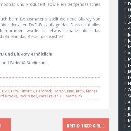
D
onist und Produzent sowie ein zeitgenössisches
N
O
auch beim Bonusmaterial stellt die neue Blu-ray von
S
ber der alten DVD-Erstauflage dar. Dass nicht alles
A
 übernommen wurde ist etwas schade aber das
J
 ohnehin das Beste, das existiert.
J
M
A
D und Blu-Ray erhältlich!
M
 und Bilder © Studiocanal.
F
J
D
N
O
r
,
DVD
,
Film
,
Filmkritik
,
Hardrock
,
Horror
,
Kino
,
Kritik
,
Michael
S
ard Brooks
,
Rock N Roll
,
Wes Craven
permalink
A
J
J
M
H
KRITIK: TIGER GIRL
A