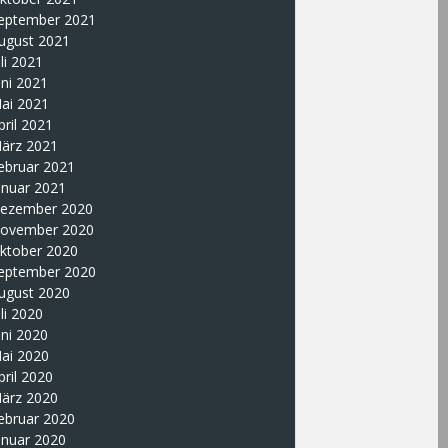
eptember 2021
ugust 2021
uli 2021
uni 2021
ai 2021
pril 2021
ärz 2021
ebruar 2021
anuar 2021
ezember 2020
ovember 2020
ktober 2020
eptember 2020
ugust 2020
uli 2020
uni 2020
ai 2020
pril 2020
ärz 2020
ebruar 2020
anuar 2020