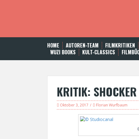
S
k
i
p
t
o
c
HOME
AUTOREN-TEAM
FILMKRITIKEN
o
WUZI BOOKS
KULT-CLASSICS
FILMBÜ
n
t
e
n
t
KRITIK: SHOCKER
Oktober 3, 2017
Florian Wurfbaum