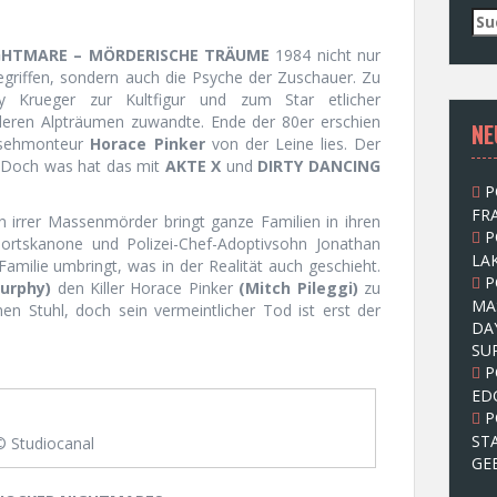
S
u
GHTMARE – MÖRDERISCHE TRÄUME
1984 nicht nur
c
egriffen, sondern auch die Psyche der Zuschauer. Zu
h
y Krueger zur Kultfigur und zum Star etlicher
e
eren Alpträumen zuwandte. Ende der 80er erschien
NE
n
rnsehmonteur
Horace Pinker
von der Leine lies. Der
n
t. Doch was hat das mit
AKTE X
und
DIRTY DANCING
a
P
c
FRA
h
ein irrer Massenmörder bringt ganze Familien in ihren
P
:
rtskanone und Polizei-Chef-Adoptivsohn Jonathan
LAK
 Familie umbringt, was in der Realität auch geschieht.
P
urphy)
den Killer Horace Pinker
(Mitch Pileggi)
zu
MA
hen Stuhl, doch sein vermeintlicher Tod ist erst der
DA
SU
P
ED
P
ST
© Studiocanal
GE