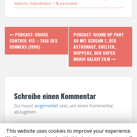
Stallone
,
Videotheken
permalink
P
PODCAST: CRUISE
PODCAST: ROUND UP PART
CONTROL #12 – TAGE DES
40 MIT SCREAM 7, DER
o
DONNERS (1990)
ASTRONAUT, SHELTER,
HOPPERS, DER SUPER
s
MARIO GALAXY FILM
t
n
a
Schreibe einen Kommentar
v
Du musst
angemeldet
sein, um einen Kommentar
abzugeben.
i
g
This website uses cookies to improve your experience.