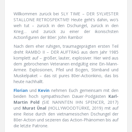
Willkommen zurück bei SLY TIME – DER SYLVESTER
STALLONE RETROSPEKTIVE! Heute geht’s dahin, wo’s
weh tut – zurück in den Dschungel, zurück in den
Krieg… und zurück zu einer der ikonischsten
Actionfiguren der 80er: John Rambo!
Nach dem eher ruhigen, traumageprägten ersten Teil
dreht RAMBO II – DER AUFTRAG aus dem Jahr 1985
komplett auf – größer, lauter, explosiver. Hier wird aus
dem gebrochenen Veteranen endgültig eine Ein-Mann-
Armee. Explosionen, Pfeil und Bogen, Stirnband und
Muskelpaket – das ist pures 80er-Actionkino, das bis
heute nachhallt.
Florian
und
Kevin
nehmen Euch gemeinsam mit den
beiden hoch sympathischen Dauer-Podgästen
Karl-
Martin Pold
(SIE NANNTEN IHN SPENCER, 2017)
und
Murat Ünal
(HOLLYWOODTÜRKE, 2019) mit auf
eine Reise durch den vietnamesischen Dschungel der
80er-Action und sezieren das Action-Phänomen bis auf
die letzte Patrone.