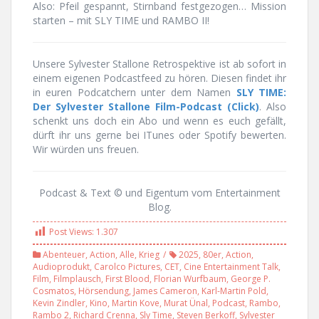
Also: Pfeil gespannt, Stirnband festgezogen… Mission
starten – mit SLY TIME und RAMBO II!
Unsere Sylvester Stallone Retrospektive ist ab sofort in
einem eigenen Podcastfeed zu hören. Diesen findet ihr
in euren Podcatchern unter dem Namen
SLY TIME:
Der Sylvester Stallone Film-Podcast (Click)
. Also
schenkt uns doch ein Abo und wenn es euch gefällt,
dürft ihr uns gerne bei ITunes oder Spotify bewerten.
Wir würden uns freuen.
Podcast & Text © und Eigentum vom Entertainment
Blog.
Post Views:
1.307
Abenteuer
,
Action
,
Alle
,
Krieg
2025
,
80er
,
Action
,
Audioprodukt
,
Carolco Pictures
,
CET
,
Cine Entertainment Talk
,
Film
,
Filmplausch
,
First Blood
,
Florian Wurfbaum
,
George P.
Cosmatos
,
Hörsendung
,
James Cameron
,
Karl-Martin Pold
,
Kevin Zindler
,
Kino
,
Martin Kove
,
Murat Ünal
,
Podcast
,
Rambo
,
Rambo 2
,
Richard Crenna
,
Sly Time
,
Steven Berkoff
,
Sylvester