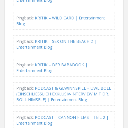
Entertainment Blog
v
i
Pingback:
KRITIK – WILD CARD | Entertainment
g
Blog
a
Pingback:
KRITIK – SEX ON THE BEACH 2 |
t
Entertainment Blog
i
Pingback:
KRITIK – DER BABADOOK |
o
Entertainment Blog
n
Pingback:
PODCAST & GEWINNSPIEL – UWE BOLL
(EINSCHLIESSLICH EXKLUSIV-INTERVIEW MIT DR.
BOLL HIMSELF) | Entertainment Blog
Pingback:
PODCAST – CANNON FILMS – TEIL 2 |
Entertainment Blog