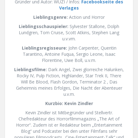
Gründer und Autor: WUZI / Infos:
Facebookseite des
Verlages
Lieblingsgenre:
Action und Horror
Lieblingsschauspieler:
Sylvester Stallone, Dolph
Lundgren, Tom Cruise, Scott Atkins, Stephen Lang
u.v.vm.
Lieblingsregisseure:
John Carpenter, Quentin
Tarantino, Antoine Fuqua, Sergio Leone, Isaac
Florentine, Uwe Boll, u.v.m.
Lieblingsfilme:
Dark Angel, Zwei glorreiche Halunken,
Rocky IV, Pulp Fiction, Highlander, Star Trek II, There
Will Be Blood, Flash Gordon, Terminator 2 , Das
Geheimnis meines Erfolges, Die Nacht der Abenteuer
u.v.m.
Kurzbio:
Kevin
Zindler
Kevin Zindler ist Mitbegründer und Stellvertr.
Chefredakteur des Horrorfilmmagazins „The Art of
Horror“. Zudem ist er Redakteur beim „Entertainment
Blog“ und Podcaster bei den unter Filmfans sehr
populären Filmpodcasts „Cine-Entertainment-Talk“ und