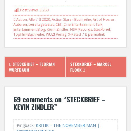
Post Views:
3.260
Action
,
Alle
2020
,
Action Stars - Buchreihe
,
Art of Horror
,
Autoren
,
bereitsgetestet
,
CET
,
Cine Entertainment Talk
,
Entertainment Blog
,
Kevin Zindler
,
NSM Records
,
Steckbrief
,
Topfilm-Buchreihe
,
WUZI Verlag
,
X-Rated
permalink
P
STECKBRIEF – FLORIAN
STECKBRIEF – MARCEL
WURFBAUM
FLOCK
o
s
69 comments on “
STECKBRIEF –
t
KEVIN ZINDLER
”
n
a
Pingback:
KRITIK – THE NOVEMBER MAN |