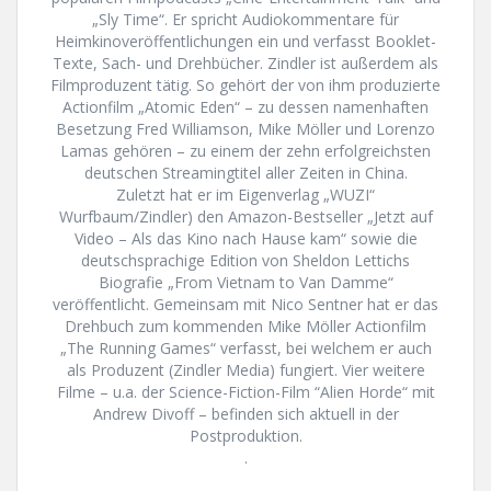
„Sly Time“. Er spricht Audiokommentare für
Heimkinoveröffentlichungen ein und verfasst Booklet-
Texte, Sach- und Drehbücher. Zindler ist außerdem als
Filmproduzent tätig. So gehört der von ihm produzierte
Actionfilm „Atomic Eden“ – zu dessen namenhaften
Besetzung Fred Williamson, Mike Möller und Lorenzo
Lamas gehören – zu einem der zehn erfolgreichsten
deutschen Streamingtitel aller Zeiten in China.
Zuletzt hat er im Eigenverlag „WUZI“
Wurfbaum/Zindler) den Amazon-Bestseller „Jetzt auf
Video – Als das Kino nach Hause kam“ sowie die
deutschsprachige Edition von Sheldon Lettichs
Biografie „From Vietnam to Van Damme“
veröffentlicht. Gemeinsam mit Nico Sentner hat er das
Drehbuch zum kommenden Mike Möller Actionfilm
„The Running Games“ verfasst, bei welchem er auch
als Produzent (Zindler Media) fungiert. Vier weitere
Filme – u.a. der Science-Fiction-Film “Alien Horde“ mit
Andrew Divoff – befinden sich aktuell in der
Postproduktion.
.
.