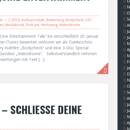
D
N
O
S
le
2019
,
Audioprodukt
,
Bewertung
,
Bodycheck
,
CET
,
nes
,
Mediabook
,
Podcast
,
Verlosung
,
Videodrome
A
J
ine Entertainment Talk“ bis einschließlich 20. Januar
J
 bei ITunes bewerten verlosen wir als Dankeschön
M
y-Kultfilm „Bodycheck“ und eine 3-Disc Special
A
Klassiker „Videodrome“. Selbstverständlich nehmen
M
ewertungen mit Text […]
F
J
D
N
O
S
A
 – SCHLIESSE DEINE
J
J
M
A
M