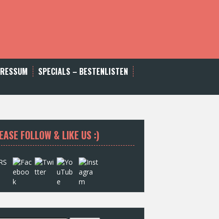
PRESSUM
SPECIALS – BESTENLISTEN
EASE FOLLOW & LIKE US :)