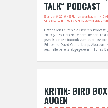
TALK“ PODCAST
Januar 6, 2019
Florian Wurfbaum
Al
Cine Entertainmnet Talk
,
Film
,
Gewinnspiel
,
Itu
Unter allen Leuten die unseren Podcast „C
2019 (23:59 Uhr) mit einem kleinen Text
jeweils ein Mediabook zum 80er Eishocke
Edition zu David Cronenbergs Alptraum-
auch alle bereits abgegebenen ITunes B
KRITIK: BIRD BOX
AUGEN