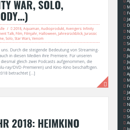
ITY WAR, SOLO,
A
M
SODY…)
F
J
D
Alle
2018
,
Aquaman
,
Audioprodukt
,
Avengers: Infinity
N
ment Talk
,
Film
,
Filmjahr
,
Halloween
,
Jahresrückblick
,
Jurassic
O
One
,
Solo
,
Star Wars
,
Venom
S
A
er uns. Durch die steigende Bedeutung von Streaming-
uch in diesen Medien ihre Premiere. Für unseren
J
18 diesmal gleich zwei Podcasts aufgenommen, die
J
. Blu-ray/DVD-Premieren) und Kino-Kino beschäftigen.
M
018 betrachtet […]
A
M
F
J
D
N
O
S
HR 2018: HEIMKINO
A
J