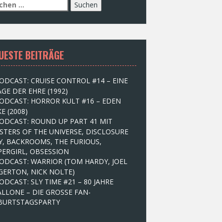
UESTE BEITRÄGE
ODCAST: CRUISE CONTROL #14 – EINE
GE DER EHRE (1992)
ODCAST: HORROR KULT #16 – EDEN
E (2008)
ODCAST: ROUND UP PART 41 MIT
STERS OF THE UNIVERSE, DISCLOSURE
Y, BACKROOMS, THE FURIOUS,
PERGIRL, OBSESSION
ODCAST: WARRIOR (TOM HARDY, JOEL
GERTON, NICK NOLTE)
ODCAST: SLY TIME #21 – 80 JAHRE
ALLONE – DIE GROSSE FAN-
BURTSTAGSPARTY