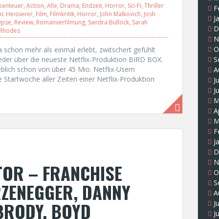
benteuer
,
Action
,
Alle
,
Drama
,
Endzeit
,
Horror
,
Sci-Fi
,
Thriller
F
ric Heisserer
,
Film
,
Filmkritik
,
Horror
,
John Malkovich
,
Josh
J
ypse
,
Review
,
Romanverfilmung
,
Sandra Bullock
,
Sarah
D
 Rhodes
N
O
ja schon mehr als einmal erlebt, zwitschert gefühlt
er über die neueste Netflix-Produktion BIRD BOX.
S
blich schon von über 45 Mio. Netflix-Usern
A
 Startwoche aller Zeiten einer Netflix-Produktion
J
J
M
A
M
F
J
D
N
TOR – FRANCHISE
O
S
ZENEGGER, DANNY
A
BRODY, BOYD
J
J