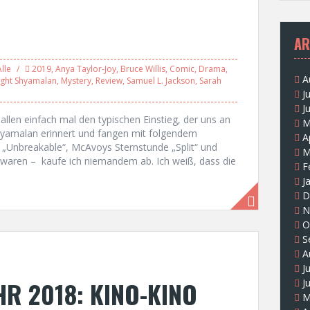
AR
Alle
2019
,
Anya Taylor-Joy
,
Bruce Willis
,
Comic
,
Drama
,
A
ight Shyamalan
,
Mystery
,
Review
,
Samuel L. Jackson
,
Sarah
J
J
allen einfach mal den typischen Einstieg, der uns an
M
hyamalan erinnert und fangen mit folgendem
A
 „Unbreakable“, McAvoys Sternstunde „Split“ und
M
t waren – kaufe ich niemandem ab. Ich weiß, dass die
F
J
D
N
O
S
A
J
HR 2018: KINO-KINO
J
M