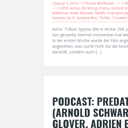
Januar 5, 2019
Florian Wurfbaum
A
2018
,
Action
,
BD Wong
,
Drama
,
Endzeit
,
E
Malerman
,
Kritik
,
Monster
,
Netflix
,
Post-Apocal
Paulson
,
Sci-Fi
,
Susanne Bier
,
Thriller
,
Trevante
Autor: Tobias Spyrou Wie in letzter Zeit 
das gesamte Internet momentan mal wied
In der ersten Woche wurde der Film ange
angesehen, was somit nicht nur die beste
darstellt, sondern auch […]
PODCAST: PREDA
(ARNOLD SCHWAR
GLOVER, ADRIEN 