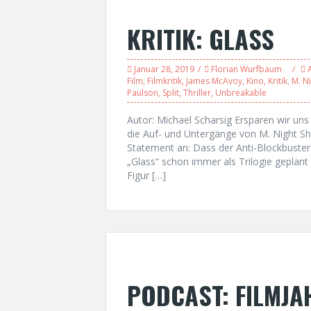
KRITIK: GLASS
Januar 28, 2019
Florian Wurfbaum
Film
,
Filmkritik
,
James McAvoy
,
Kino
,
Kritik
,
M. N
Paulson
,
Split
,
Thriller
,
Unbreakable
Autor: Michael Scharsig Ersparen wir uns 
die Auf- und Untergänge von M. Night S
Statement an: Dass der Anti-Blockbuster
„Glass“ schon immer als Trilogie geplan
Figur […]
PODCAST: FILMJA