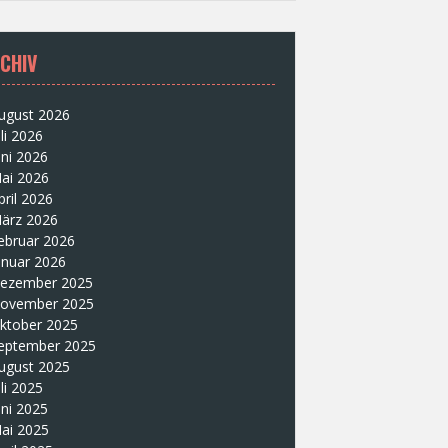
CHIV
ugust 2026
uli 2026
uni 2026
ai 2026
pril 2026
ärz 2026
ebruar 2026
anuar 2026
ezember 2025
ovember 2025
ktober 2025
eptember 2025
ugust 2025
uli 2025
uni 2025
ai 2025