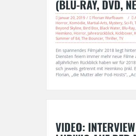
(BLU-RAY, DVD, N
Januar 20, 2019
Florian Wurfbaum
Horror
,
Komödie
,
Martial-Arts
,
Mystery
,
Sci-Fi
,
T
Beyond Skyline
,
Bird Box
,
Black Water
,
Blu-Ray
Heimkino
,
Horror
,
Jahresrückblick
,
Kickboxer
,
Summer of 84
,
The Bouncer
,
Thriller
,
TV
Ein spannendes Filmjahr 2018 liegt hint
Diensten feiern immer mehr neue Filme a
alljährlichen Rückblick haben wir für 20
sich jeweils getrennt mit Heimkino (inkl
Florian, „die Mutter aller Pod-Hosts“, „A
VIDEO: INTERVIE