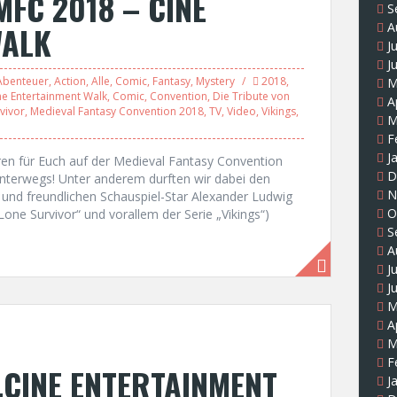
MFC 2018 – CINE
S
WALK
A
J
J
Abenteuer
,
Action
,
Alle
,
Comic
,
Fantasy
,
Mystery
2018
,
M
ne Entertainment Walk
,
Comic
,
Convention
,
Die Tribute von
A
vivor
,
Medieval Fantasy Convention 2018
,
TV
,
Video
,
Vikings
,
M
F
J
en für Euch auf der Medieval Fantasy Convention
D
nterwegs! Unter anderem durften wir dabei den
N
 und freundlichen Schauspiel-Star Alexander Ludwig
O
one Survivor“ und vorallem der Serie „Vikings“)
S
A
J
J
M
A
M
F
CINE ENTERTAINMENT
J