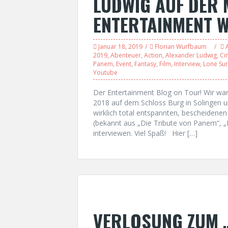
LUDWIG AUF DER 
ENTERTAINMENT 
Januar 18, 2019
Florian Wurfbaum
2019
,
Abenteuer
,
Action
,
Alexander Ludwig
,
Ci
Panem
,
Event
,
Fantasy
,
Film
,
Interview
,
Lone Sur
Youtube
Der Entertainment Blog on Tour! Wir war
2018 auf dem Schloss Burg in Solingen u
wirklich total entspannten, bescheidenen
(bekannt aus „Die Tribute von Panem“, „L
interviewen. Viel Spaß! Hier […]
VERLOSUNG ZUM „