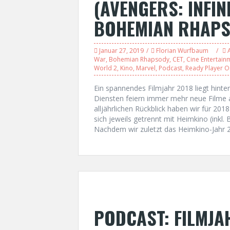
(AVENGERS: INFIN
BOHEMIAN RHAP
Januar 27, 2019
Florian Wurfbaum
War
,
Bohemian Rhapsody
,
CET
,
Cine Entertain
World 2
,
Kino
,
Marvel
,
Podcast
,
Ready Player 
Ein spannendes Filmjahr 2018 liegt hint
Diensten feiern immer mehr neue Filme a
alljährlichen Rückblick haben wir für 20
sich jeweils getrennt mit Heimkino (inkl
Nachdem wir zuletzt das Heimkino-Jahr 2
PODCAST: FILMJA