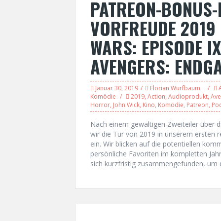
PATREON-BONUS-
VORFREUDE 2019 
WARS: EPISODE IX,
AVENGERS: ENDG
Januar 30, 2019
Florian Wurfbaum
Komödie
2019
,
Action
,
Audioprodukt
,
Ave
Horror
,
John Wick
,
Kino
,
Komödie
,
Patreon
,
Po
Nach einem gewaltigen Zweiteiler über d
wir die Tür von 2019 in unserem ersten
ein. Wir blicken auf die potentiellen k
persönliche Favoriten im kompletten Ja
sich kurzfristig zusammengefunden, um d