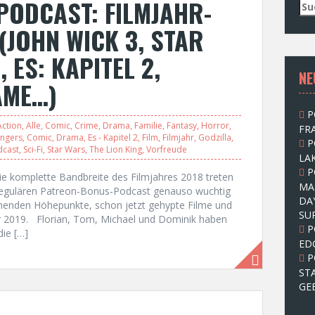
PODCAST: FILMJAHR-
S
u
(JOHN WICK 3, STAR
c
h
 ES: KAPITEL 2,
e
NE
n
AME…)
n
a
P
c
Action
,
Alle
,
Comic
,
Crime
,
Drama
,
Familie
,
Fantasy
,
Horror
,
FRA
h
ngers
,
Comic
,
Drama
,
Es - Kapitel 2
,
Film
,
Filmjahr
,
Godzilla
,
P
:
dcast
,
Sci-Fi
,
Star Wars
,
The Lion King
,
Vorfreude
LAK
P
ie komplette Bandbreite des Filmjahres 2018 treten
MA
 regulären Patreon-Bonus-Podcast genauso wuchtig
DA
ommenden Höhepunkte, schon jetzt gehypte Filme und
SU
hr 2019. Florian, Tom, Michael und Dominik haben
P
ie […]
ED
P
ST
GE