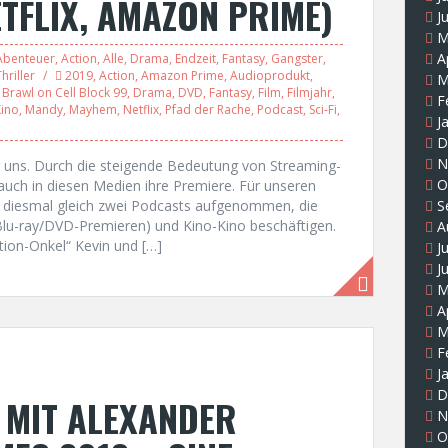
ETFLIX, AMAZON PRIME)
J
M
A
Abenteuer
,
Action
,
Alle
,
Drama
,
Endzeit
,
Fantasy
,
Gangster
,
hriller
2019
,
Action
,
Amazon Prime
,
Audioprodukt
,
M
,
Brawl on Cell Block 99
,
Drama
,
DVD
,
Fantasy
,
Film
,
Filmjahr
,
F
Kino
,
Mandy
,
Mayhem
,
Netflix
,
Pfad der Rache
,
Podcast
,
Sci-Fi
,
J
D
N
er uns. Durch die steigende Bedeutung von Streaming-
O
uch in diesen Medien ihre Premiere. Für unseren
18 diesmal gleich zwei Podcasts aufgenommen, die
S
. Blu-ray/DVD-Premieren) und Kino-Kino beschäftigen.
A
ction-Onkel“ Kevin und […]
J
J
M
A
M
F
J
D
W MIT ALEXANDER
N
O