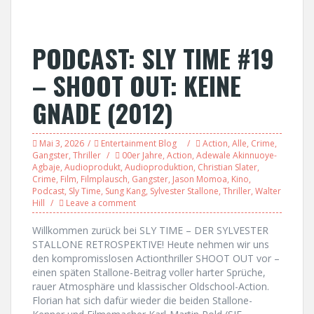
PODCAST: SLY TIME #19
– SHOOT OUT: KEINE
GNADE (2012)
Mai 3, 2026
Entertainment Blog
Action
,
Alle
,
Crime
,
Gangster
,
Thriller
00er Jahre
,
Action
,
Adewale Akinnuoye-
Agbaje
,
Audioprodukt
,
Audioproduktion
,
Christian Slater
,
Crime
,
Film
,
Filmplausch
,
Gangster
,
Jason Momoa
,
Kino
,
Podcast
,
Sly Time
,
Sung Kang
,
Sylvester Stallone
,
Thriller
,
Walter
Hill
Leave a comment
Willkommen zurück bei SLY TIME – DER SYLVESTER
STALLONE RETROSPEKTIVE! Heute nehmen wir uns
den kompromisslosen Actionthriller SHOOT OUT vor –
einen späten Stallone-Beitrag voller harter Sprüche,
rauer Atmosphäre und klassischer Oldschool-Action.
Florian hat sich dafür wieder die beiden Stallone-