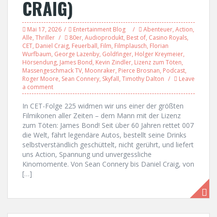
CRAIG)
Mai 17, 2026
Entertainment Blog
Abenteuer
,
Action
,
Alle
,
Thriller
80er
,
Audioprodukt
,
Best of
,
Casino Royals
,
CET
,
Daniel Craig
,
Feuerball
,
Film
,
Filmplausch
,
Florian
Wurfbaum
,
George Lazenby
,
Goldfinger
,
Holger Kreymeier
,
Hörsendung
,
James Bond
,
Kevin Zindler
,
Lizenz zum Töten
,
Massengeschmack TV
,
Moonraker
,
Pierce Brosnan
,
Podcast
,
Roger Moore
,
Sean Connery
,
Skyfall
,
Timothy Dalton
Leave
a comment
In CET-Folge 225 widmen wir uns einer der größten
Filmikonen aller Zeiten – dem Mann mit der Lizenz
zum Töten: James Bond! Seit über 60 Jahren rettet 007
die Welt, fährt legendäre Autos, bestellt seine Drinks
selbstverständlich geschüttelt, nicht gerührt, und liefert
uns Action, Spannung und unvergessliche
Kinomomente. Von Sean Connery bis Daniel Craig, von
[…]