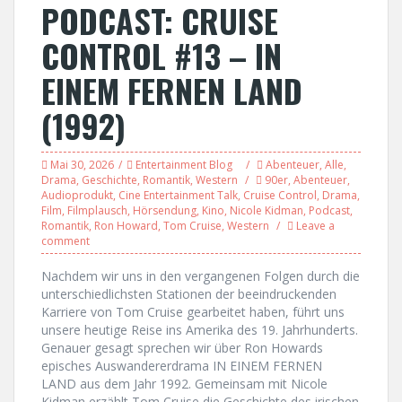
PODCAST: CRUISE
CONTROL #13 – IN
EINEM FERNEN LAND
(1992)
Mai 30, 2026
Entertainment Blog
Abenteuer
,
Alle
,
Drama
,
Geschichte
,
Romantik
,
Western
90er
,
Abenteuer
,
Audioprodukt
,
Cine Entertainment Talk
,
Cruise Control
,
Drama
,
Film
,
Filmplausch
,
Hörsendung
,
Kino
,
Nicole Kidman
,
Podcast
,
Romantik
,
Ron Howard
,
Tom Cruise
,
Western
Leave a
comment
Nachdem wir uns in den vergangenen Folgen durch die
unterschiedlichsten Stationen der beeindruckenden
Karriere von Tom Cruise gearbeitet haben, führt uns
unsere heutige Reise ins Amerika des 19. Jahrhunderts.
Genauer gesagt sprechen wir über Ron Howards
episches Auswandererdrama IN EINEM FERNEN
LAND aus dem Jahr 1992. Gemeinsam mit Nicole
Kidman erzählt Tom Cruise die Geschichte des irischen