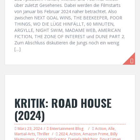
über zuletzt Gesehenes. Dabei werden die Filmstarts
von Januar bis Februar 2024 näher betrachtet. Also
zwischen NEXT GOAL WINS, THE BEEKEEPER, POOR
THINGS, WO DIE LÜGE HINFÄLLT, 60 MINUTEN,
ARGYLLE, NIGHT SWIM, MADAME WEB, AMERICAN
FICTION, THE ZONE OF INTEREST und DUNE PART 2.
Zum Abschluss diskutieren die Jungs noch ein wenig
[…]
KRITIK: ROAD HOUSE
(2024)
März 23, 2024
Entertainment Blog
Action
,
Alle
,
Martial-Arts
,
Thriller
2024
,
Action
,
Amazon Prime
,
Billy
Magnussen
,
Conor McGregor
,
Daniela Melchior
,
Doug Liman
,