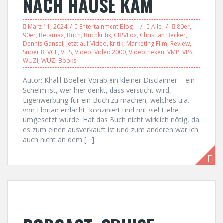
NACH HAUSE KAM
März 11, 2024
Entertainment Blog
Alle
80er
,
90er
,
Betamax
,
Buch
,
Buchkritik
,
CBS/Fox
,
Christian Becker
,
Dennis Gansel
,
Jetzt auf Video
,
Kritik
,
Marketing Film
,
Review
,
Super 8
,
VCL
,
VHS
,
Video
,
Video 2000
,
Videotheken
,
VMP
,
VPS
,
WUZI
,
WUZI Books
Autor: Khalil Boeller Vorab ein kleiner Disclaimer – ein
Schelm ist, wer hier denkt, dass versucht wird,
Eigenwerbung für ein Buch zu machen, welches u.a.
von Florian erdacht, konzipiert und mit viel Liebe
umgesetzt wurde. Hat das Buch nicht wirklich nötig, da
es zum einen ausverkauft ist und zum anderen war ich
auch nicht an dem […]