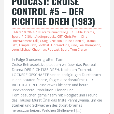
PODCAST: CRUISE
CONTROL #5 – DER
RICHTIGE DREH (1983)
März 10, 2024
Entertainment Blog
Alle
,
Drama
,
Sport
80er
,
Audioprodukt
,
CET
,
Chris Penn
,
Cine
Entertainment Talk
,
Craig T. Nelson
,
Cruise Control
,
Drama
,
Film
,
Filmplausch
,
Football
,
Hörsendung
,
Kino
,
Lea Thompson
,
Leon
,
Michael Chapman
,
Podcast
,
Sport
,
Tom Cruise
In Folge 5 unserer großen Tom
Cruise Retrospektive plaudern wir über das Football-
Drama DER RICHTIGE DREH. Nachdem Tom mit
LOCKERE GESCHÄFTE seinen endgültigen Durchbruch
in den Staaten feierte, folgte kurz darauf mit DER
RICHTIGE DREH eine etwas kleinere und heute
unbekanntere Produktion. Florian und
Tom besuchen gemeinsam mit Podgast und Freund
des Hauses Murat Ünal das triste Pennsylvania, um die
Stärken und Schwächen des Sport-Dramas
herauszuarbeiten. Welchen Stellenwert […]