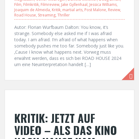
Film
,
Filmkritik
,
Filmreview
,
Jake Gyllenhaal
,
Jessica Williams
,
Joaquim de Almeida
,
Kritik
,
martial arts
,
Post Malone
,
Review
,
Road House
,
Streaming
,
Thriller
Autor: Florian Wurfbaum Dalton: You know, it’s
strange. Somebody else asked me if I was afraid
today. I am afraid. I’m afraid of what happens when
somebody pushes me too far. Somebody just like you.
‚Cause I know what happens next. Vorweg muss
erwähnt werden, dass es sich bei ROAD HOUSE 2024
um eine Neuinterpretation handelt […]
KRITIK: JETZT AUF
VIDEO – ALS DAS KINO