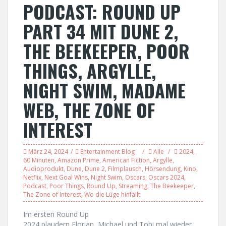
PODCAST: ROUND UP
PART 34 MIT DUNE 2,
THE BEEKEEPER, POOR
THINGS, ARGYLLE,
NIGHT SWIM, MADAME
WEB, THE ZONE OF
INTEREST
März 24, 2024
Entertainment Blog
Alle
2024
,
60 Minuten
,
Amazon Prime
,
American Fiction
,
Argylle
,
Audioprodukt
,
Dune
,
Dune 2
,
Filmplausch
,
Hörsendung
,
Kino
,
Netflix
,
Next Goal Wins
,
Night Swim
,
Oscars
,
Oscars 2024
,
Podcast
,
Poor Things
,
Round Up
,
Streaming
,
The Beekeeper
,
The Zone of Interest
,
Wo die Lüge hinfällt
Im ersten Round Up
2024 plaudern Florian, Michael und Tobi mal wieder