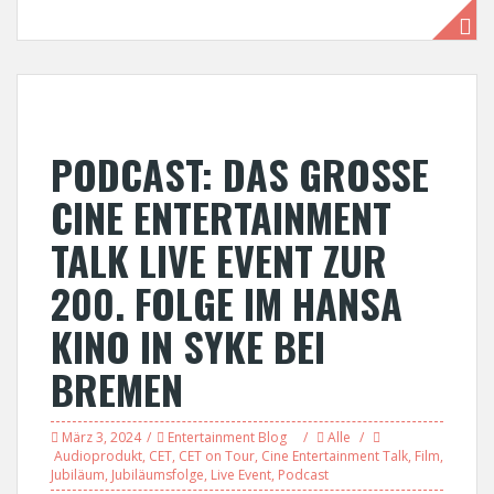
PODCAST: DAS GROSSE
CINE ENTERTAINMENT
TALK LIVE EVENT ZUR
200. FOLGE IM HANSA
KINO IN SYKE BEI
BREMEN
März 3, 2024
Entertainment Blog
Alle
Audioprodukt
,
CET
,
CET on Tour
,
Cine Entertainment Talk
,
Film
,
Jubiläum
,
Jubiläumsfolge
,
Live Event
,
Podcast