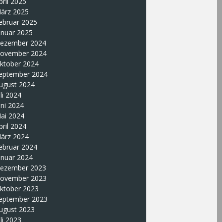
pril 2025
ärz 2025
ebruar 2025
anuar 2025
ezember 2024
ovember 2024
ktober 2024
eptember 2024
ugust 2024
uli 2024
uni 2024
ai 2024
pril 2024
ärz 2024
ebruar 2024
anuar 2024
ezember 2023
ovember 2023
ktober 2023
eptember 2023
ugust 2023
uli 2023