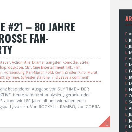
AR
E #21 – 80 JAHRE
ROSSE FAN-
A
J
RTY
J
M
A
nteuer
,
Action
,
Alle
,
Drama
,
Gangster
,
Komödie
,
Sci-Fi
,
M
ioproduktion
,
CET
,
Cine Entertainment Talk
,
Film
,
F
r
,
Hörsendung
,
Karl-Martin Pold
,
Kevin Zindler
,
Kino
,
Murat
J
 80
,
Sly Time
,
Sylvester Stallone
Leave a comment
D
r ganz besonderen Ausgabe von SLY TIME – DER
N
! Heute wird nicht analysiert, gerankt oder
O
r Stallone wird 80 Jahre alt und wir haben euch
S
tagsparty zu sein. Von ROCKY bis RAMBO, von COBRA
A
J
J
M