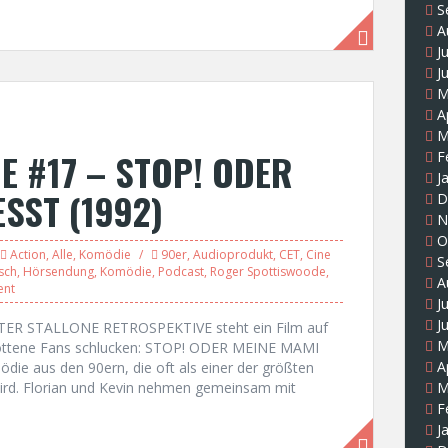
S
A
J
J
M
A
M
E #17 – STOP! ODER
F
J
SST (1992)
D
N
O
Action
,
Alle
,
Komödie
90er
,
Audioprodukt
,
CET
,
Cine
S
sch
,
Hörsendung
,
Komödie
,
Podcast
,
Roger Spottiswoode
,
A
ent
J
J
STER STALLONE RETROSPEKTIVE steht ein Film auf
M
ottene Fans schlucken: STOP! ODER MEINE MAMI
A
die aus den 90ern, die oft als einer der größten
 wird. Florian und Kevin nehmen gemeinsam mit
M
F
J