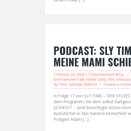
PODCAST: SLY TIM
MEINE MAMI SCHIE
Februar 28, 2026
Entertainment Blog
Entertainment Talk
,
Estelle Getty
,
Film
,
Filmplau
Sly Time
,
Sylvester Stallone
Leave a comm
In Folge 17 von SLY TIME – DER SYLVE
dem Programm, bei dem selbst hartges
SCHIESST – jene berüchtigte Action-Komö
Ausrutscher in Slys Karriere bezeichnet
Podgast Adam […]