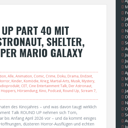
A
M
F
J
D
UP PART 40 MIT
N
STRONAUT, SHELTER,
O
S
UPER MARIO GALAXY
A
J
J
M
A
tion
,
Alle
,
Animation
,
Comic
,
Crime
,
Doku
,
Drama
,
Endzeit
,
M
Horror
,
Kinder
,
Komödie
,
Krieg
,
Martial-Arts
,
Musik
,
Mystery
,
F
udioprodukt
,
CET
,
Cine Entertainment Talk
,
Der Astronaut
,
J
,
Hoppers
,
Hörsendung
,
Kino
,
Podcast
,
Round Up
,
Scream 7
,
D
N
Monaten des Kinojahres – und was davon taugt wirklich
O
ainment Talk ROUND UP nehmen sich Tom,
S
ar bis Anfang April 2026 vor – und da kommt einiges
A
offnungen, düsteren Horror-Ausflügen und echten
J