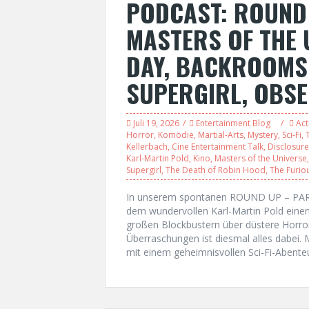
PODCAST: ROUND 
MASTERS OF THE 
DAY, BACKROOMS,
SUPERGIRL, OBSE
Juli 19, 2026
Entertainment Blog
Act
Horror
,
Komödie
,
Martial-Arts
,
Mystery
,
Sci-Fi
,
T
Kellerbach
,
Cine Entertainment Talk
,
Disclosur
Karl-Martin Pold
,
Kino
,
Masters of the Universe
Supergirl
,
The Death of Robin Hood
,
The Furio
In unserem spontanen ROUND UP – PART
dem wundervollen Karl-Martin Pold einen 
großen Blockbustern über düstere Horror
Überraschungen ist diesmal alles dabei.
mit einem geheimnisvollen Sci-Fi-Aben