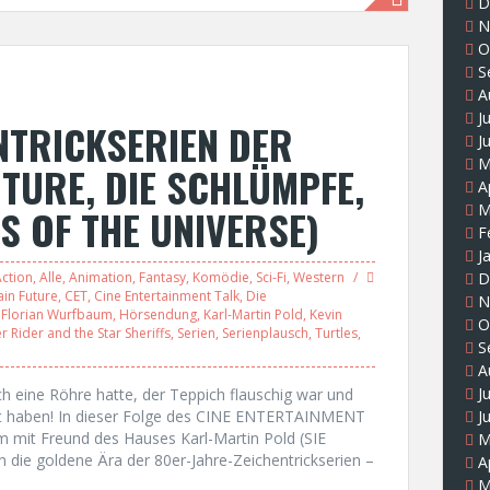
D
N
O
S
A
J
NTRICKSERIEN DER
J
M
UTURE, DIE SCHLÜMPFE,
A
M
S OF THE UNIVERSE)
F
J
ction
,
Alle
,
Animation
,
Fantasy
,
Komödie
,
Sci-Fi
,
Western
D
in Future
,
CET
,
Cine Entertainment Talk
,
Die
N
,
Florian Wurfbaum
,
Hörsendung
,
Karl-Martin Pold
,
Kevin
O
r Rider and the Star Sheriffs
,
Serien
,
Serienplausch
,
Turtles
,
S
A
J
ch eine Röhre hatte, der Teppich flauschig war und
mt haben! In dieser Folge des CINE ENTERTAINMENT
J
 mit Freund des Hauses Karl-Martin Pold (SIE
M
ie goldene Ära der 80er-Jahre-Zeichentrickserien –
A
M