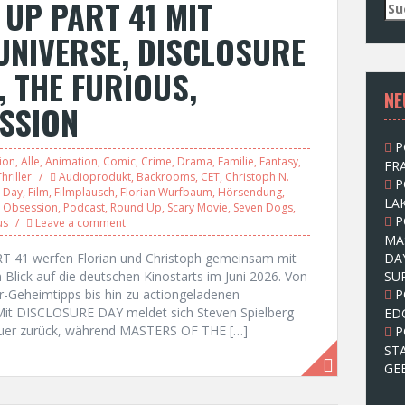
UP PART 41 MIT
S
u
UNIVERSE, DISCLOSURE
c
h
 THE FURIOUS,
e
NE
n
SSION
n
a
P
c
ion
,
Alle
,
Animation
,
Comic
,
Crime
,
Drama
,
Familie
,
Fantasy
,
FRA
h
hriller
Audioprodukt
,
Backrooms
,
CET
,
Christoph N.
P
:
e Day
,
Film
,
Filmplausch
,
Florian Wurfbaum
,
Hörsendung
,
LAK
,
Obsession
,
Podcast
,
Round Up
,
Scary Movie
,
Seven Dogs
,
P
us
Leave a comment
MA
 41 werfen Florian und Christoph gemeinsam mit
DA
Blick auf die deutschen Kinostarts im Juni 2026. Von
SU
-Geheimtipps bis hin zu actiongeladenen
P
 Mit DISCLOSURE DAY meldet sich Steven Spielberg
ED
teuer zurück, während MASTERS OF THE […]
P
ST
GE