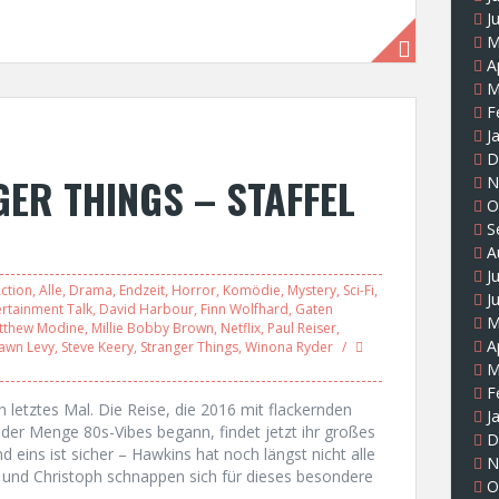
J
M
A
M
F
J
D
ER THINGS – STAFFEL
N
O
S
A
J
ction
,
Alle
,
Drama
,
Endzeit
,
Horror
,
Komödie
,
Mystery
,
Sci-Fi
,
J
ertainment Talk
,
David Harbour
,
Finn Wolfhard
,
Gaten
M
tthew Modine
,
Millie Bobby Brown
,
Netflix
,
Paul Reiser
,
A
awn Levy
,
Steve Keery
,
Stranger Things
,
Winona Ryder
M
F
etztes Mal. Die Reise, die 2016 mit flackernden
J
der Menge 80s-Vibes begann, findet jetzt ihr großes
D
 eins ist sicher – Hawkins hat noch längst nicht alle
N
 und Christoph schnappen sich für dieses besondere
O