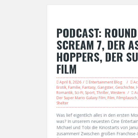
PODCAST: ROUND 
SCREAM 7, DER A
HOPPERS, DER S
FILM
April 8, 2026
Entertainment Blog
Ac
Erotik
,
Familie
,
Fantasy
,
Gangster
,
Geschichte
,
Romantik
,
Sci-Fi
,
Sport
,
Thriller
,
Western
A
Der Super Mario Galaxy Film
,
Film
,
Filmplausch
Shelter
Was lief eigentlich alles in den ersten 
was? In unserem neuesten Cine Entert
Michael und Tobi die Kinostarts von Janu
zusammen! Zwischen großen Franchise-H