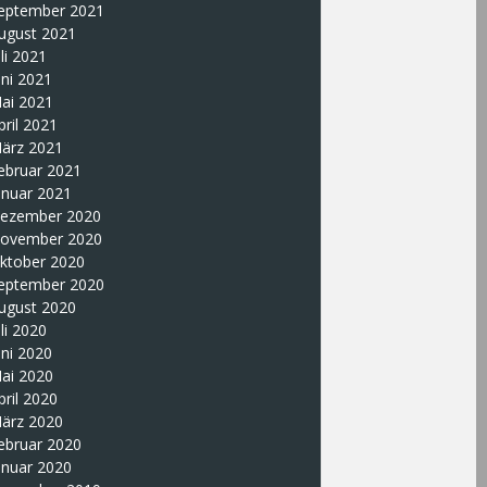
eptember 2021
ugust 2021
uli 2021
uni 2021
ai 2021
pril 2021
ärz 2021
ebruar 2021
anuar 2021
ezember 2020
ovember 2020
ktober 2020
eptember 2020
ugust 2020
uli 2020
uni 2020
ai 2020
pril 2020
ärz 2020
ebruar 2020
anuar 2020