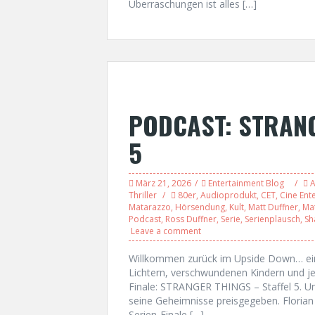
Überraschungen ist alles […]
PODCAST: STRANG
5
März 21, 2026
Entertainment Blog
A
Thriller
80er
,
Audioprodukt
,
CET
,
Cine Ent
Matarazzo
,
Hörsendung
,
Kult
,
Matt Duffner
,
Ma
Podcast
,
Ross Duffner
,
Serie
,
Serienplausch
,
Sh
Leave a comment
Willkommen zurück im Upside Down… ein l
Lichtern, verschwundenen Kindern und je
Finale: STRANGER THINGS – Staffel 5. Und
seine Geheimnisse preisgegeben. Florian
Serien-Finale […]