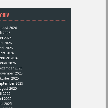
CHIV
ugust 2026
uli 2026
uni 2026
ai 2026
pril 2026
ärz 2026
ebruar 2026
anuar 2026
ezember 2025
ovember 2025
ktober 2025
eptember 2025
ugust 2025
uli 2025
uni 2025
ai 2025