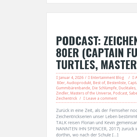
PODCAST: ZEICHE
80ER (CAPTAIN F
TURTLES, MASTER
Januar 4, 2026
Entertainment Blog
A
80er
,
Audioprodukt
,
Best of
,
Bestenliste
,
Capta
Gummibärenbande
,
Die Schlümpfe
,
Ducktales
Zindler
,
Masters of the Universe
,
Podcast
,
Sabe
Zeichentrick
Leave a comment
Zurück in eine Zeit, als der Fernseher no
Zeichentrickserien unser Leben bestim
TALK reisen Florian und Kevin gemeinsam
NANNTEN IHN SPENCER, 2017) zurück in d
dorthin, wo nach der Schule […]