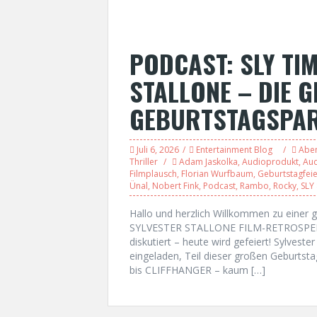
PODCAST: SLY TIM
STALLONE – DIE G
GEBURTSTAGSPA
Juli 6, 2026
Entertainment Blog
Abe
Thriller
Adam Jaskolka
,
Audioprodukt
,
Aud
Filmplausch
,
Florian Wurfbaum
,
Geburtstagfeie
Ünal
,
Nobert Fink
,
Podcast
,
Rambo
,
Rocky
,
SLY
Hallo und herzlich Willkommen zu eine
SYLVESTER STALLONE FILM-RETROSPEKTIVE
diskutiert – heute wird gefeiert! Sylveste
eingeladen, Teil dieser großen Geburts
bis CLIFFHANGER – kaum […]