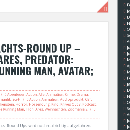
F
J
D
N
O
S
A
ACHTS-ROUND UP –
J
J
 ARES, PREDATOR:
M
UNNING MAN, AVATAR;
A
M
F
J
D
Abenteuer
,
Action
,
Alle
,
Animation
,
Crime
,
Drama
,
N
mantik
,
Sci-Fi
Action
,
Animation
,
Audioprodukt
,
CET
,
O
kenstein
,
Horror
,
Hörsendung
,
Kino
,
Knives Out 3
,
Podcast
,
S
e Running Man
,
Tron: Ares
,
Weihnachten
,
Zoomania 2
A
J
hts-Round Ups wird nochmal richtig aufgefahren:
J