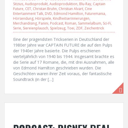
Sitzius
,
Audioprodukt
,
Audioproduktion
,
Blu-Ray
,
Captain
Future
,
CET
,
Christan Bruhn
,
Christian Alvart
,
Cine
Entertainment Talk
,
DVD
,
Edmond Hamilton
,
Futuremania
,
Hörsendung
,
Hörspiele
,
Kindheitserinnerungen
,
Merchandising
,
Panini
,
Podcast
,
Roman
,
Sammelalbum
,
Sci-Fi
,
Serie
,
Siereienplausch
,
Spielzeug
,
Toei
,
ZDF
,
Zeichentrick
Eine der prägendsten Trickserien in Deutschland der
1980er Jahre war CAPTAIN FUTURE die auf den Pulps
der 1940er Jahre basierte. Die Pulps erschienen
vierteljährlich von 1940 bis 1944. Insgesamt brachte es
die Serie auf 17 Romane, die, mit drei Ausnahmen, alle
von Edmond Hamilton geschrieben wurden. Die
Geschichten waren ihrer Zeit voraus, der fantastische
Soundtrack (in der […]