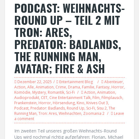
PODCAST: WEIHNACHTS-
ROUND UP – TEIL 2 MIT
TRON: ARES,
PREDATOR: BADLANDS,
THE RUNNING MAN,
AVATAR; FIRE & ASH
Dezember 22, 2025
Entertainment Blog
Abenteuer
,
Action
,
Alle
,
Animation
,
Crime
,
Drama
,
Familie
,
Fantasy
,
Horror
,
Komödie
,
Mystery
,
Romantik
,
Sci-Fi
Action
,
Animation
,
Audioprodukt
,
CET
,
Cine Entertainment Talk
,
Film
,
Filmplausch
,
Frankenstein
,
Horror
,
Hörsendung
,
Kino
,
Knives Out 3
,
Podcast
,
Predator: Badlands
,
Round Up
,
Sci-Fi
,
Sisu 2
,
The
Running Man
,
Tron: Ares
,
Weihnachten
,
Zoomania 2
Leave
a comment
Im zweiten Teil unseres großen Weihnachts-Round
Ups wird nochmal richtig aufgefahren: Florian, Michael