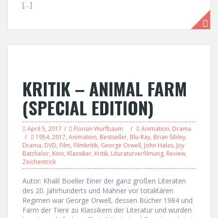
[…]
KRITIK – ANIMAL FARM
(SPECIAL EDITION)
April 5, 2017
Florian Wurfbaum
Animation
,
Drama
1954
,
2017
,
Animation
,
Bestseller
,
Blu-Ray
,
Brian Sibley
,
Drama
,
DVD
,
Film
,
Filmkritik
,
George Orwell
,
John Halas
,
Joy
Batchelor
,
Kino
,
Klassiker
,
Kritik
,
Lituraturverfilmung
,
Review
,
Zeichentrick
Autor: Khalil Boeller Einer der ganz großen Literaten
des 20. Jahrhunderts und Mahner vor totalitären
Regimen war George Orwell, dessen Bücher 1984 und
Farm der Tiere zu Klassikern der Literatur und wurden