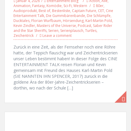
Januar 4, 2026
Entertainment Blog
Action
,
Alle
,
Animation
,
Fantasy
,
Komödie
,
Sci-Fi
,
Western
80er
,
Audioprodukt
,
Best of
,
Bestenliste
,
Captain Future
,
CET
,
Cine
Entertainment Talk
,
Die Gummibärenbande
,
Die Schlümpfe
,
Ducktales
,
Florian Wurfbaum
,
Hörsendung
,
Karl-Martin Pold
,
Kevin Zindler
,
Masters of the Universe
,
Podcast
,
Saber Rider
and the Star Sheriffs
,
Serien
,
Serienplausch
,
Turtles
,
Zeichentrick
Leave a comment
Zurück in eine Zeit, als der Fernseher noch eine Röhre
hatte, der Teppich flauschig war und Zeichentrickserien
unser Leben bestimmt haben! In dieser Folge des CINE
ENTERTAINMENT TALK reisen Florian und Kevin
gemeinsam mit Freund des Hauses Karl-Martin Pold
(SIE NANNTEN IHN SPENCER, 2017) zurück in die
goldene Ära der 80er-Jahre-Zeichentrickserien –
dorthin, wo nach der Schule […]