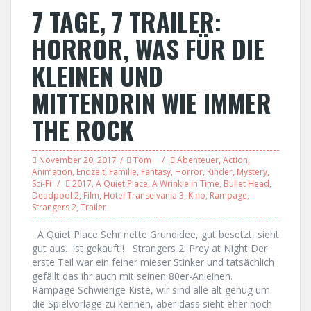
7 TAGE, 7 TRAILER:
HORROR, WAS FÜR DIE
KLEINEN UND
MITTENDRIN WIE IMMER
THE ROCK
November 20, 2017
Tom
Abenteuer
,
Action
,
Animation
,
Endzeit
,
Familie
,
Fantasy
,
Horror
,
Kinder
,
Mystery
,
Sci-Fi
2017
,
A Quiet Place
,
A Wrinkle in Time
,
Bullet Head
,
Deadpool 2
,
Film
,
Hotel Transelvania 3
,
Kino
,
Rampage
,
Strangers 2
,
Trailer
A Quiet Place Sehr nette Grundidee, gut besetzt, sieht
gut aus…ist gekauft!! Strangers 2: Prey at Night Der
erste Teil war ein feiner mieser Stinker und tatsächlich
gefällt das ihr auch mit seinen 80er-Anleihen.
Rampage Schwierige Kiste, wir sind alle alt genug um
die Spielvorlage zu kennen, aber dass sieht eher noch