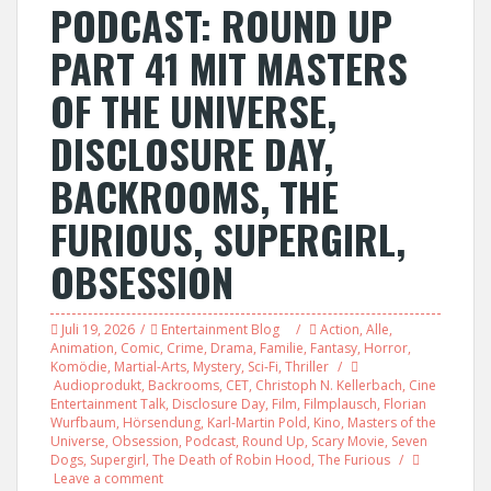
PODCAST: ROUND UP
PART 41 MIT MASTERS
OF THE UNIVERSE,
DISCLOSURE DAY,
BACKROOMS, THE
FURIOUS, SUPERGIRL,
OBSESSION
Juli 19, 2026
Entertainment Blog
Action
,
Alle
,
Animation
,
Comic
,
Crime
,
Drama
,
Familie
,
Fantasy
,
Horror
,
Komödie
,
Martial-Arts
,
Mystery
,
Sci-Fi
,
Thriller
Audioprodukt
,
Backrooms
,
CET
,
Christoph N. Kellerbach
,
Cine
Entertainment Talk
,
Disclosure Day
,
Film
,
Filmplausch
,
Florian
Wurfbaum
,
Hörsendung
,
Karl-Martin Pold
,
Kino
,
Masters of the
Universe
,
Obsession
,
Podcast
,
Round Up
,
Scary Movie
,
Seven
Dogs
,
Supergirl
,
The Death of Robin Hood
,
The Furious
Leave a comment