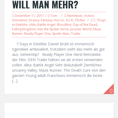
WILL MAN MEHR?
Dezember 11, 2017
Tom
Abenteuer
,
Action
,
Animation
,
Drama
,
Fantasy
,
Horror
,
Sci-Fi
,
Thriller
7
,
7Days
in Estebbe
,
Alita
,
Battle Angel
,
Bloodline
,
Day of the Dead
,
Falling Kingdom
,
Into the Spider-Verse
,
Jurassic World
,
Maze
Runner
,
Ready Player One
,
Spider-Man
,
Trailer
7 Days in Estebbe Daniel Brühl ist immernoch
irgendwie ambivalent, trotzdem sieht das mehr als gut
aus. Geheimtip? Ready Player One Nerd-Retroliebe-
der Film. DEN Trailer hätten sie als ersten verwenden
sollen. Alita: Battle Angel Sehr diskutabel!! Ziemliches
uncanny Valley. Maze Runner: The Death Cure Von den
ganzen Young adult-Franchises immernoch die beste
[…]