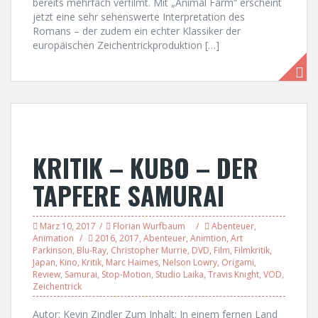
bereits mehrfach verfilmt. Mit „Animal Farm“ erscheint
jetzt eine sehr sehenswerte Interpretation des
Romans – der zudem ein echter Klassiker der
europäischen Zeichentrickproduktion […]
KRITIK – KUBO – DER
TAPFERE SAMURAI
März 10, 2017
Florian Wurfbaum
Abenteuer
,
Animation
2016
,
2017
,
Abenteuer
,
Animtion
,
Art
Parkinson
,
Blu-Ray
,
Christopher Murrie
,
DVD
,
Film
,
Filmkritik
,
Japan
,
Kino
,
Kritik
,
Marc Haimes
,
Nelson Lowry
,
Origami
,
Review
,
Samurai
,
Stop-Motion
,
Studio Laika
,
Travis Knight
,
VOD
,
Zeichentrick
Autor: Kevin Zindler Zum Inhalt: In einem fernen Land