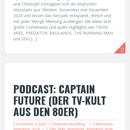
und Christoph schnappen sich die deutschen
Kinostarts aus Oktober, November und Dezember
2025 und lassen das Kinojahr entspannt, ehrlich und
mit jeder Menge Meinung ausklingen. Mit dabei sind
große Comebacks und späte Highlights wie TRON:
ARES, PREDATOR: BADLANDS, THE RUNNING MAN
und SISU […]
PODCAST: CAPTAIN
FUTURE (DER TV-KULT
AUS DEN 80ER)
Dezember 6, 2020
Entertainment Blog
Abenteuer
,
Animation
,
Sci-Fi
70er
,
80er
,
Abenteuer
,
Animation
,
Arne