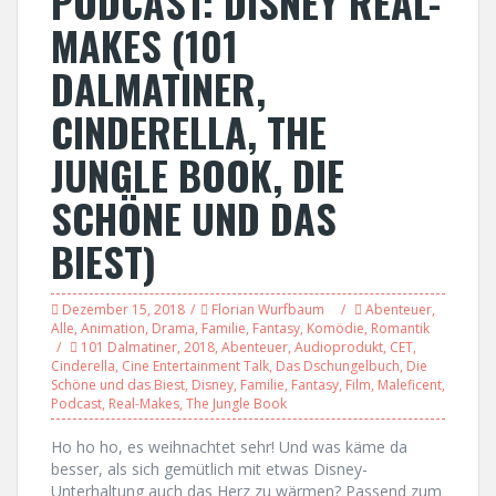
PODCAST: DISNEY REAL-
MAKES (101
DALMATINER,
CINDERELLA, THE
JUNGLE BOOK, DIE
SCHÖNE UND DAS
BIEST)
Dezember 15, 2018
Florian Wurfbaum
Abenteuer
,
Alle
,
Animation
,
Drama
,
Familie
,
Fantasy
,
Komödie
,
Romantik
101 Dalmatiner
,
2018
,
Abenteuer
,
Audioprodukt
,
CET
,
Cinderella
,
Cine Entertainment Talk
,
Das Dschungelbuch
,
Die
Schöne und das Biest
,
Disney
,
Familie
,
Fantasy
,
Film
,
Maleficent
,
Podcast
,
Real-Makes
,
The Jungle Book
Ho ho ho, es weihnachtet sehr! Und was käme da
besser, als sich gemütlich mit etwas Disney-
Unterhaltung auch das Herz zu wärmen? Passend zum