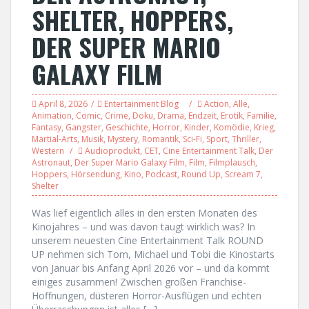
SHELTER, HOPPERS,
DER SUPER MARIO
GALAXY FILM
April 8, 2026
Entertainment Blog
Action
,
Alle
,
Animation
,
Comic
,
Crime
,
Doku
,
Drama
,
Endzeit
,
Erotik
,
Familie
,
Fantasy
,
Gangster
,
Geschichte
,
Horror
,
Kinder
,
Komödie
,
Krieg
,
Martial-Arts
,
Musik
,
Mystery
,
Romantik
,
Sci-Fi
,
Sport
,
Thriller
,
Western
Audioprodukt
,
CET
,
Cine Entertainment Talk
,
Der
Astronaut
,
Der Super Mario Galaxy Film
,
Film
,
Filmplausch
,
Hoppers
,
Hörsendung
,
Kino
,
Podcast
,
Round Up
,
Scream 7
,
Shelter
Was lief eigentlich alles in den ersten Monaten des
Kinojahres – und was davon taugt wirklich was? In
unserem neuesten Cine Entertainment Talk ROUND
UP nehmen sich Tom, Michael und Tobi die Kinostarts
von Januar bis Anfang April 2026 vor – und da kommt
einiges zusammen! Zwischen großen Franchise-
Hoffnungen, düsteren Horror-Ausflügen und echten