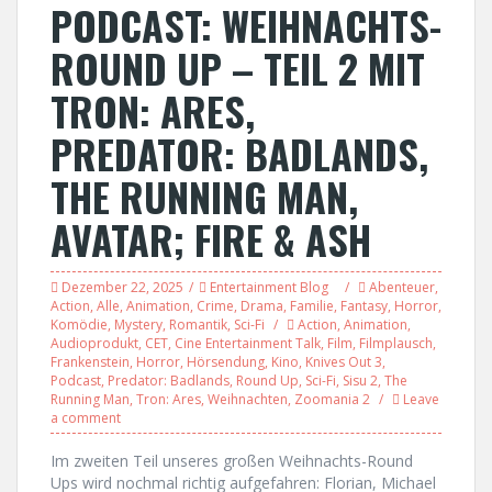
PODCAST: WEIHNACHTS-
ROUND UP – TEIL 2 MIT
TRON: ARES,
PREDATOR: BADLANDS,
THE RUNNING MAN,
AVATAR; FIRE & ASH
Dezember 22, 2025
Entertainment Blog
Abenteuer
,
Action
,
Alle
,
Animation
,
Crime
,
Drama
,
Familie
,
Fantasy
,
Horror
,
Komödie
,
Mystery
,
Romantik
,
Sci-Fi
Action
,
Animation
,
Audioprodukt
,
CET
,
Cine Entertainment Talk
,
Film
,
Filmplausch
,
Frankenstein
,
Horror
,
Hörsendung
,
Kino
,
Knives Out 3
,
Podcast
,
Predator: Badlands
,
Round Up
,
Sci-Fi
,
Sisu 2
,
The
Running Man
,
Tron: Ares
,
Weihnachten
,
Zoomania 2
Leave
a comment
Im zweiten Teil unseres großen Weihnachts-Round
Ups wird nochmal richtig aufgefahren: Florian, Michael