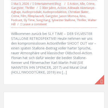
Mai 3, 2026
Entertainment Blog
Action
,
Alle
,
Crime
,
Gangster
,
Thriller
00er Jahre
,
Action
,
Adewale Akinnuoye-
Agbaje
,
Audioprodukt
,
Audioproduktion
,
Christian Slater
,
Crime
,
Film
,
Filmplausch
,
Gangster
,
Jason Momoa
,
Kino
,
Podcast
,
Sly Time
,
Sung Kang
,
Sylvester Stallone
,
Thriller
,
Walter
Hill
Leave a comment
Willkommen zurück bei SLY TIME – DER SYLVESTER
STALLONE RETROSPEKTIVE! Heute nehmen wir uns
den kompromisslosen Actionthriller SHOOT OUT vor –
einen späten Stallone-Beitrag voller harter Sprüche,
rauer Atmosphäre und klassischer Oldschool-Action.
Florian hat sich dafür wieder die beiden Stallone-
Kenner und Filmemacher Karl-Martin Pold (SIE
NANNTEN IHN SPENCER, 2017) und Murat Ünal
(HOLLYWOODTÜRKE, 2019) ins […]