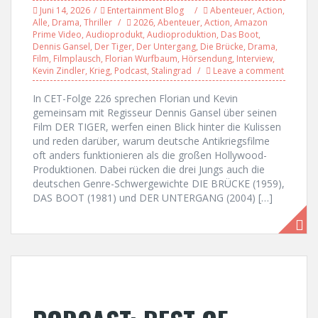
Juni 14, 2026
Entertainment Blog
Abenteuer
,
Action
,
Alle
,
Drama
,
Thriller
2026
,
Abenteuer
,
Action
,
Amazon
Prime Video
,
Audioprodukt
,
Audioproduktion
,
Das Boot
,
Dennis Gansel
,
Der Tiger
,
Der Untergang
,
Die Brücke
,
Drama
,
Film
,
Filmplausch
,
Florian Wurfbaum
,
Hörsendung
,
Interview
,
Kevin Zindler
,
Krieg
,
Podcast
,
Stalingrad
Leave a comment
In CET-Folge 226 sprechen Florian und Kevin
gemeinsam mit Regisseur Dennis Gansel über seinen
Film DER TIGER, werfen einen Blick hinter die Kulissen
und reden darüber, warum deutsche Antikriegsfilme
oft anders funktionieren als die großen Hollywood-
Produktionen. Dabei rücken die drei Jungs auch die
deutschen Genre-Schwergewichte DIE BRÜCKE (1959),
DAS BOOT (1981) und DER UNTERGANG (2004) […]