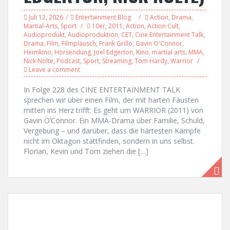
Juli 12, 2026
Entertainment Blog
Action
,
Drama
,
Martial-Arts
,
Sport
10er
,
2011
,
Action
,
Action Cult
,
Audioprodukt
,
Audioproduktion
,
CET
,
Cine Entertainment Talk
,
Drama
,
Film
,
Filmplausch
,
Frank Grillo
,
Gavin O'Connor
,
Heimkino
,
Hörsendung
,
Joel Edgerton
,
Kino
,
martial arts
,
MMA
,
Nick Nolte
,
Podcast
,
Sport
,
Streaming
,
Tom Hardy
,
Warrior
Leave a comment
In Folge 228 des CINE ENTERTAINMENT TALK
sprechen wir über einen Film, der mit harten Fäusten
mitten ins Herz trifft: Es geht um WARRIOR (2011) von
Gavin O’Connor. Ein MMA-Drama über Familie, Schuld,
Vergebung – und darüber, dass die härtesten Kämpfe
nicht im Oktagon stattfinden, sondern in uns selbst.
Florian, Kevin und Tom ziehen die […]