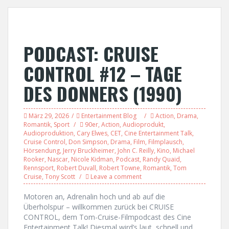
PODCAST: CRUISE
CONTROL #12 – TAGE
DES DONNERS (1990)
März 29, 2026
Entertainment Blog
Action
,
Drama
,
Romantik
,
Sport
90er
,
Action
,
Audioprodukt
,
Audioproduktion
,
Cary Elwes
,
CET
,
Cine Entertainment Talk
,
Cruise Control
,
Don Simpson
,
Drama
,
Film
,
Filmplausch
,
Hörsendung
,
Jerry Bruckheimer
,
John C. Reilly
,
Kino
,
Michael
Rooker
,
Nascar
,
Nicole Kidman
,
Podcast
,
Randy Quaid
,
Rennsport
,
Robert Duvall
,
Robert Towne
,
Romantik
,
Tom
Cruise
,
Tony Scott
Leave a comment
Motoren an, Adrenalin hoch und ab auf die
Überholspur – willkommen zurück bei CRUISE
CONTROL, dem Tom-Cruise-Filmpodcast des Cine
Entertainment Talk! Diesmal wird’s laut, schnell und