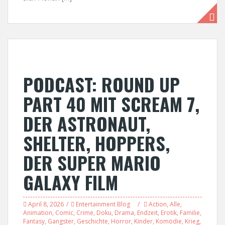
PODCAST: ROUND UP
PART 40 MIT SCREAM 7,
DER ASTRONAUT,
SHELTER, HOPPERS,
DER SUPER MARIO
GALAXY FILM
April 8, 2026
Entertainment Blog
Action
,
Alle
,
Animation
,
Comic
,
Crime
,
Doku
,
Drama
,
Endzeit
,
Erotik
,
Familie
,
Fantasy
,
Gangster
,
Geschichte
,
Horror
,
Kinder
,
Komödie
,
Krieg
,