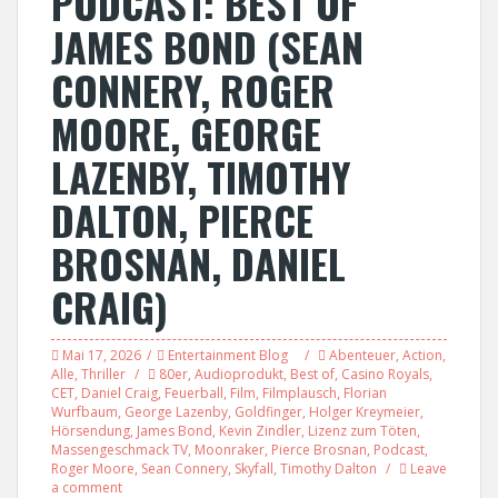
PODCAST: BEST OF
JAMES BOND (SEAN
CONNERY, ROGER
MOORE, GEORGE
LAZENBY, TIMOTHY
DALTON, PIERCE
BROSNAN, DANIEL
CRAIG)
Mai 17, 2026
Entertainment Blog
Abenteuer
,
Action
,
Alle
,
Thriller
80er
,
Audioprodukt
,
Best of
,
Casino Royals
,
CET
,
Daniel Craig
,
Feuerball
,
Film
,
Filmplausch
,
Florian
Wurfbaum
,
George Lazenby
,
Goldfinger
,
Holger Kreymeier
,
Hörsendung
,
James Bond
,
Kevin Zindler
,
Lizenz zum Töten
,
Massengeschmack TV
,
Moonraker
,
Pierce Brosnan
,
Podcast
,
Roger Moore
,
Sean Connery
,
Skyfall
,
Timothy Dalton
Leave
a comment