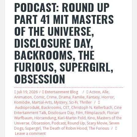
PODCAST: ROUND UP
PART 41 MIT MASTERS
OF THE UNIVERSE,
DISCLOSURE DAY,
BACKROOMS, THE
FURIOUS, SUPERGIRL,
OBSESSION
Juli 19, 2026
Entertainment Blog
Action
,
Alle
,
Animation
,
Comic
,
Crime
,
Drama
,
Familie
,
Fantasy
,
Horror
,
Komödie
,
Martial-Arts
,
Mystery
,
Sci-Fi
,
Thriller
Audioprodukt
,
Backrooms
,
CET
,
Christoph N. Kellerbach
,
Cine
Entertainment Talk
,
Disclosure Day
,
Film
,
Filmplausch
,
Florian
Wurfbaum
,
Hörsendung
,
Karl-Martin Pold
,
Kino
,
Masters of the
Universe
,
Obsession
,
Podcast
,
Round Up
,
Scary Movie
,
Seven
Dogs
,
Supergirl
,
The Death of Robin Hood
,
The Furious
Leave a comment