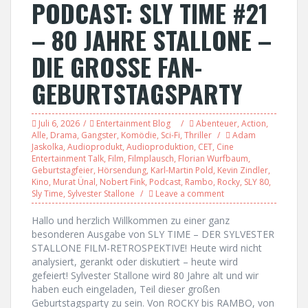
PODCAST: SLY TIME #21
– 80 JAHRE STALLONE –
DIE GROSSE FAN-
GEBURTSTAGSPARTY
Juli 6, 2026
Entertainment Blog
Abenteuer
,
Action
,
Alle
,
Drama
,
Gangster
,
Komödie
,
Sci-Fi
,
Thriller
Adam
Jaskolka
,
Audioprodukt
,
Audioproduktion
,
CET
,
Cine
Entertainment Talk
,
Film
,
Filmplausch
,
Florian Wurfbaum
,
Geburtstagfeier
,
Hörsendung
,
Karl-Martin Pold
,
Kevin Zindler
,
Kino
,
Murat Ünal
,
Nobert Fink
,
Podcast
,
Rambo
,
Rocky
,
SLY 80
,
Sly Time
,
Sylvester Stallone
Leave a comment
Hallo und herzlich Willkommen zu einer ganz
besonderen Ausgabe von SLY TIME – DER SYLVESTER
STALLONE FILM-RETROSPEKTIVE! Heute wird nicht
analysiert, gerankt oder diskutiert – heute wird
gefeiert! Sylvester Stallone wird 80 Jahre alt und wir
haben euch eingeladen, Teil dieser großen
Geburtstagsparty zu sein. Von ROCKY bis RAMBO, von