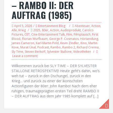
– RAMBO II: DER
AUFTRAG (1985)
April 5, 2026
Entertainment Blog
Abenteuer
,
Action
,
Alle
,
Krieg
2025
,
80er
,
Action
,
Audioprodukt
,
Carolco
Pictures
,
CET
,
Cine Entertainment Talk
,
Film
,
Filmplausch
,
First
Blood
,
Florian Wurfbaum
,
George P. Cosmatos
,
Hörsendung
,
James Cameron
,
Karl-Martin Pold
,
Kevin Zindler
,
Kino
,
Martin
Kove
,
Murat Ünal
,
Podcast
,
Rambo
,
Rambo 2
,
Richard Crenna
,
Sly Time
,
Steven Berkoff
,
Sylvester Stallone
,
Videotheken
Leave a comment
Willkommen zurück bei SLY TIME – DER SYLVESTER
STALLONE RETROSPEKTIVE! Heute geht’s dahin, wo’s
weh tut – zurück in den Dschungel, zurück in den
Krieg… und zurück zu einer der ikonischsten
Actionfiguren der 80er: John Rambo! Nach dem eher
ruhigen, traumageprägten ersten Teil dreht RAMBO II
– DER AUFTRAG aus dem Jahr 1985 komplett auf […]