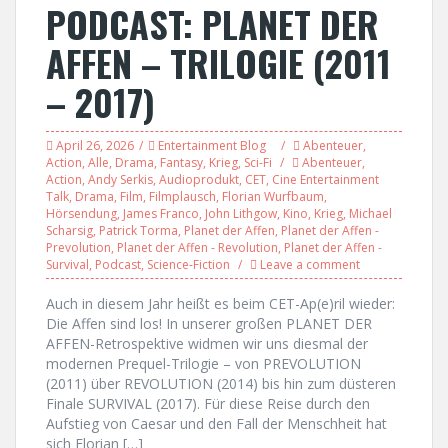
PODCAST: PLANET DER
AFFEN – TRILOGIE (2011
– 2017)
April 26, 2026
Entertainment Blog
Abenteuer
,
Action
,
Alle
,
Drama
,
Fantasy
,
Krieg
,
Sci-Fi
Abenteuer
,
Action
,
Andy Serkis
,
Audioprodukt
,
CET
,
Cine Entertainment
Talk
,
Drama
,
Film
,
Filmplausch
,
Florian Wurfbaum
,
Hörsendung
,
James Franco
,
John Lithgow
,
Kino
,
Krieg
,
Michael
Scharsig
,
Patrick Torma
,
Planet der Affen
,
Planet der Affen -
Prevolution
,
Planet der Affen - Revolution
,
Planet der Affen -
Survival
,
Podcast
,
Science-Fiction
Leave a comment
Auch in diesem Jahr heißt es beim CET-Ap(e)ril wieder:
Die Affen sind los! In unserer großen PLANET DER
AFFEN-Retrospektive widmen wir uns diesmal der
modernen Prequel-Trilogie – von PREVOLUTION
(2011) über REVOLUTION (2014) bis hin zum düsteren
Finale SURVIVAL (2017). Für diese Reise durch den
Aufstieg von Caesar und den Fall der Menschheit hat
sich Florian […]