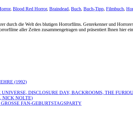
Horror
,
Blood Red Horror
,
Braindead
,
Buch
,
Buch-Tipp
,
Filmbuch
,
Hor
durch die Welt des blutigen Horrorfilms. Genrekenner und Horrorex
rrorfilme aller Zeiten zusammengetragen und präsentiert Ihnen hier
EHRE (1992)
E UNIVERSE, DISCLOSURE DAY, BACKROOMS, THE FURIOU
 NICK NOLTE)
DIE GROSSE FAN-GEBURTSTAGSPARTY