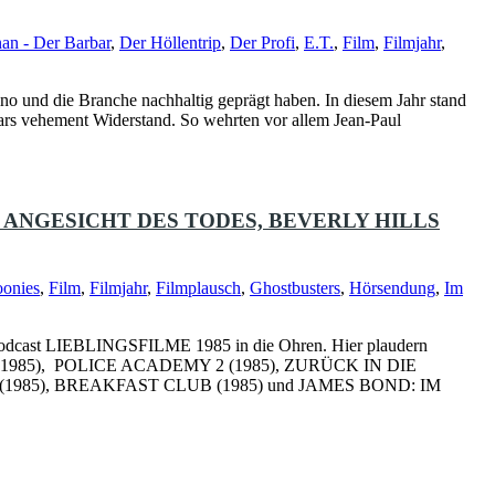
an - Der Barbar
,
Der Höllentrip
,
Der Profi
,
E.T.
,
Film
,
Filmjahr
,
Kino und die Branche nachhaltig geprägt haben. In diesem Jahr stand
ars vehement Widerstand. So wehrten vor allem Jean-Paul
M ANGESICHT DES TODES, BEVERLY HILLS
onies
,
Film
,
Filmjahr
,
Filmplausch
,
Ghostbusters
,
Hörsendung
,
Im
odcast LIEBLINGSFILME 1985 in die Ohren. Hier plaudern
LEGENDE (1985), POLICE ACADEMY 2 (1985), ZURÜCK IN DIE
(1985), BREAKFAST CLUB (1985) und JAMES BOND: IM