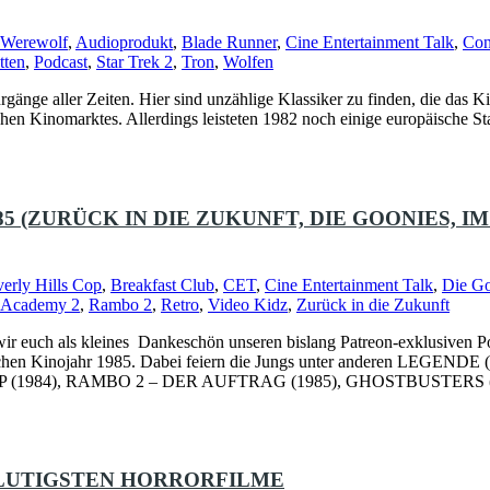
 Werewolf
,
Audioprodukt
,
Blade Runner
,
Cine Entertainment Talk
,
Con
tten
,
Podcast
,
Star Trek 2
,
Tron
,
Wolfen
hrgänge aller Zeiten. Hier sind unzählige Klassiker zu finden, die das 
n Kinomarktes. Allerdings leisteten 1982 noch einige europäische St
85 (ZURÜCK IN DIE ZUKUNFT, DIE GOONIES, I
erly Hills Cop
,
Breakfast Club
,
CET
,
Cine Entertainment Talk
,
Die Go
e Academy 2
,
Rambo 2
,
Retro
,
Video Kidz
,
Zurück in die Zukunft
ch als kleines Dankeschön unseren bislang Patreon-exklusiven P
 deutschen Kinojahr 1985. Dabei feiern die Jungs unter anderen 
P (1984), RAMBO 2 – DER AUFTRAG (1985), GHOSTBUSTERS 
 BLUTIGSTEN HORRORFILME