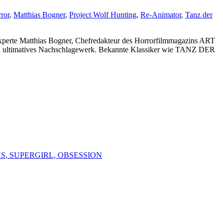
ror
,
Matthias Bogner
,
Project Wolf Hunting
,
Re-Animator
,
Tanz der
perte Matthias Bogner, Chefredakteur des Horrorfilmmagazins ART
 ein ultimatives Nachschlagewerk. Bekannte Klassiker wie TANZ DER
S, SUPERGIRL, OBSESSION