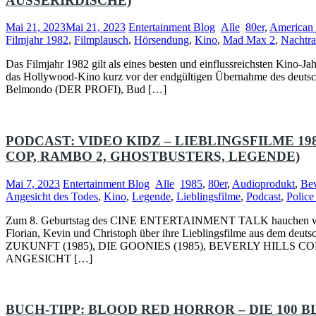
AUSSERIRDISCHE)
Mai 21, 2023
Mai 21, 2023
Entertainment Blog
Alle
80er
,
American
Filmjahr 1982
,
Filmplausch
,
Hörsendung
,
Kino
,
Mad Max 2
,
Nachtra
Das Filmjahr 1982 gilt als eines besten und einflussreichsten Kino-Ja
das Hollywood-Kino kurz vor der endgültigen Übernahme des deutsche
Belmondo (DER PROFI), Bud […]
PODCAST: VIDEO KIDZ – LIEBLINGSFILME 19
COP, RAMBO 2, GHOSTBUSTERS, LEGENDE)
Mai 7, 2023
Entertainment Blog
Alle
1985
,
80er
,
Audioprodukt
,
Bev
Angesicht des Todes
,
Kino
,
Legende
,
Lieblingsfilme
,
Podcast
,
Polic
Zum 8. Geburtstag des CINE ENTERTAINMENT TALK hauchen wir eu
Florian, Kevin und Christoph über ihre Lieblingsfilme aus dem
ZUKUNFT (1985), DIE GOONIES (1985), BEVERLY HILLS CO
ANGESICHT […]
BUCH-TIPP: BLOOD RED HORROR – DIE 100