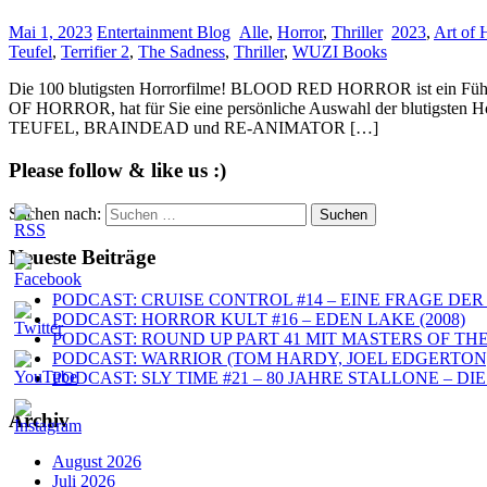
Mai 1, 2023
Entertainment Blog
Alle
,
Horror
,
Thriller
2023
,
Art of 
Teufel
,
Terrifier 2
,
The Sadness
,
Thriller
,
WUZI Books
Die 100 blutigsten Horrorfilme! BLOOD RED HORROR ist ein Führer 
OF HORROR, hat für Sie eine persönliche Auswahl der blutigsten Ho
TEUFEL, BRAINDEAD und RE-ANIMATOR […]
Please follow & like us :)
Suchen nach:
Neueste Beiträge
PODCAST: CRUISE CONTROL #14 – EINE FRAGE DER 
PODCAST: HORROR KULT #16 – EDEN LAKE (2008)
PODCAST: ROUND UP PART 41 MIT MASTERS OF TH
PODCAST: WARRIOR (TOM HARDY, JOEL EDGERTON,
PODCAST: SLY TIME #21 – 80 JAHRE STALLONE – 
Archiv
August 2026
Juli 2026