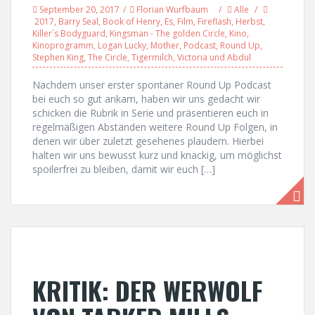
September 20, 2017
Florian Wurfbaum
Alle
2017
,
Barry Seal
,
Book of Henry
,
Es
,
Film
,
Fireflash
,
Herbst
,
Killer´s Bodyguard
,
Kingsman - The golden Circle
,
Kino
,
Kinoprogramm
,
Logan Lucky
,
Mother
,
Podcast
,
Round Up
,
Stephen King
,
The Circle
,
Tigermilch
,
Victoria und Abdul
Nachdem unser erster spontaner Round Up Podcast
bei euch so gut ankam, haben wir uns gedacht wir
schicken die Rubrik in Serie und präsentieren euch in
regelmäßigen Abständen weitere Round Up Folgen, in
denen wir über zuletzt gesehenes plaudern. Hierbei
halten wir uns bewusst kurz und knackig, um möglichst
spoilerfrei zu bleiben, damit wir euch […]
KRITIK: DER WERWOLF