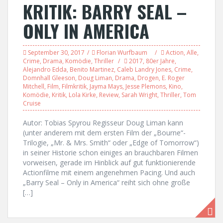
KRITIK: BARRY SEAL –
ONLY IN AMERICA
September 30, 2017
Florian Wurfbaum
Action
,
Alle
,
Crime
,
Drama
,
Komödie
,
Thriller
2017
,
80er Jahre
,
Alejandro Edda
,
Benito Martinez
,
Caleb Landry Jones
,
Crime
,
Domnhall Gleeson
,
Doug Liman
,
Drama
,
Drogen
,
E. Roger
Mitchell
,
Film
,
Filmkritik
,
Jayma Mays
,
Jesse Plemons
,
Kino
,
Komödie
,
Kritik
,
Lola Kirke
,
Review
,
Sarah Wright
,
Thriller
,
Tom
Cruise
Autor: Tobias Spyrou Regisseur Doug Liman kann
(unter anderem mit dem ersten Film der „Bourne“-
Trilogie, „Mr. & Mrs. Smith“ oder „Edge of Tomorrow“)
in seiner Historie schon einiges an brauchbaren Filmen
vorweisen, gerade im Hinblick auf gut funktionierende
Actionfilme mit einem angenehmen Pacing. Und auch
„Barry Seal – Only in America“ reiht sich ohne große
[…]