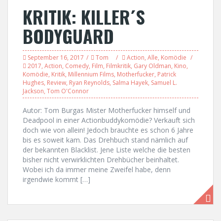
KRITIK: KILLER´S
BODYGUARD
September 16, 2017
Tom
Action
,
Alle
,
Komödie
2017
,
Action
,
Comedy
,
Film
,
Filmkritik
,
Gary Oldman
,
Kino
,
Komödie
,
Kritik
,
Millennium Films
,
Motherfucker
,
Patrick
Hughes
,
Review
,
Ryan Reynolds
,
Salma Hayek
,
Samuel L.
Jackson
,
Tom O'Connor
Autor: Tom Burgas Mister Motherfucker himself und
Deadpool in einer Actionbuddykomödie? Verkauft sich
doch wie von allein! Jedoch brauchte es schon 6 Jahre
bis es soweit kam. Das Drehbuch stand nämlich auf
der bekannten Blacklist. Jene Liste welche die besten
bisher nicht verwirklichten Drehbücher beinhaltet.
Wobei ich da immer meine Zweifel habe, denn
irgendwie kommt […]