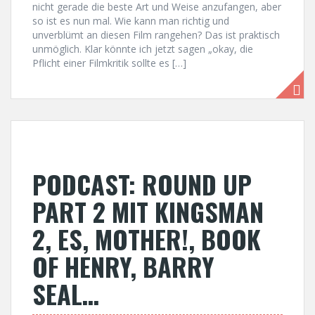
nicht gerade die beste Art und Weise anzufangen, aber
so ist es nun mal. Wie kann man richtig und
unverblümt an diesen Film rangehen? Das ist praktisch
unmöglich. Klar könnte ich jetzt sagen „okay, die
Pflicht einer Filmkritik sollte es […]
PODCAST: ROUND UP
PART 2 MIT KINGSMAN
2, ES, MOTHER!, BOOK
OF HENRY, BARRY
SEAL…