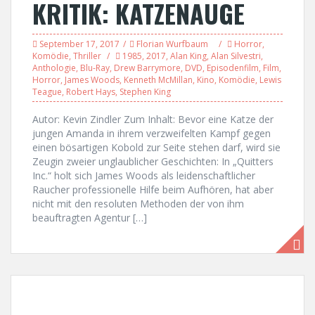
KRITIK: KATZENAUGE
September 17, 2017
Florian Wurfbaum
Horror
,
Komödie
,
Thriller
1985
,
2017
,
Alan King
,
Alan Silvestri
,
Anthologie
,
Blu-Ray
,
Drew Barrymore
,
DVD
,
Episodenfilm
,
Film
,
Horror
,
James Woods
,
Kenneth McMillan
,
Kino
,
Komödie
,
Lewis
Teague
,
Robert Hays
,
Stephen King
Autor: Kevin Zindler Zum Inhalt: Bevor eine Katze der
jungen Amanda in ihrem verzweifelten Kampf gegen
einen bösartigen Kobold zur Seite stehen darf, wird sie
Zeugin zweier unglaublicher Geschichten: In „Quitters
Inc.“ holt sich James Woods als leidenschaftlicher
Raucher professionelle Hilfe beim Aufhören, hat aber
nicht mit den resoluten Methoden der von ihm
beauftragten Agentur […]