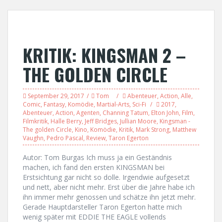
KRITIK: KINGSMAN 2 –
THE GOLDEN CIRCLE
September 29, 2017
Tom
Abenteuer
,
Action
,
Alle
,
Comic
,
Fantasy
,
Komödie
,
Martial-Arts
,
Sci-Fi
2017
,
Abenteuer
,
Action
,
Agenten
,
Channing Tatum
,
Elton John
,
Film
,
Filmkritik
,
Halle Berry
,
Jeff Bridges
,
Jullian Moore
,
Kingsman -
The golden Circle
,
Kino
,
Komödie
,
Kritik
,
Mark Strong
,
Matthew
Vaughn
,
Pedro Pascal
,
Review
,
Taron Egerton
Autor: Tom Burgas Ich muss ja ein Geständnis
machen, ich fand den ersten KINGSMAN bei
Erstsichtung gar nicht so dolle. Irgendwie aufgesetzt
und nett, aber nicht mehr. Erst über die Jahre habe ich
ihn immer mehr genossen und schätze ihn jetzt mehr.
Gerade Hauptdarsteller Taron Egerton hatte mich
wenig später mit EDDIE THE EAGLE vollends