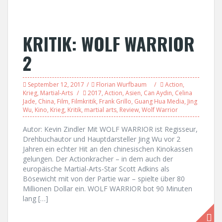
KRITIK: WOLF WARRIOR
2
September 12, 2017
Florian Wurfbaum
Action
,
Krieg
,
Martial-Arts
2017
,
Action
,
Asien
,
Can Aydin
,
Celina
Jade
,
China
,
Film
,
Filmkritik
,
Frank Grillo
,
Guang Hua Media
,
Jing
Wu
,
Kino
,
Krieg
,
Kritik
,
martial arts
,
Review
,
Wolf Warrior
Autor: Kevin Zindler Mit WOLF WARRIOR ist Regisseur,
Drehbuchautor und Hauptdarsteller Jing Wu vor 2
Jahren ein echter Hit an den chinesischen Kinokassen
gelungen. Der Actionkracher – in dem auch der
europäische Martial-Arts-Star Scott Adkins als
Bösewicht mit von der Partie war – spielte über 80
Millionen Dollar ein. WOLF WARRIOR bot 90 Minuten
lang […]