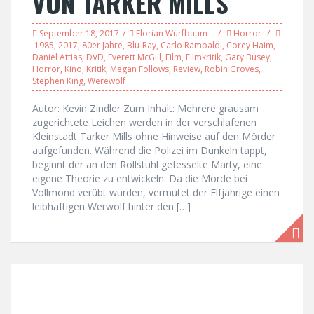
VON TARKER MILLS
September 18, 2017
Florian Wurfbaum
Horror
1985
,
2017
,
80er Jahre
,
Blu-Ray
,
Carlo Rambaldi
,
Corey Haim
,
Daniel Attias
,
DVD
,
Everett McGill
,
Film
,
Filmkritik
,
Gary Busey
,
Horror
,
Kino
,
Kritik
,
Megan Follows
,
Review
,
Robin Groves
,
Stephen King
,
Werewolf
Autor: Kevin Zindler Zum Inhalt: Mehrere grausam
zugerichtete Leichen werden in der verschlafenen
Kleinstadt Tarker Mills ohne Hinweise auf den Mörder
aufgefunden. Während die Polizei im Dunkeln tappt,
beginnt der an den Rollstuhl gefesselte Marty, eine
eigene Theorie zu entwickeln: Da die Morde bei
Vollmond verübt wurden, vermutet der Elfjährige einen
leibhaftigen Werwolf hinter den […]