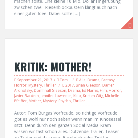
machen sollte. Eine kleine 10 Mio. Dollar Fingerübung
zwischen zwei Riesenblockbustern klingt auch nach
einer guten Idee. Dabei sollte […]
KRITIK: MOTHER!
September 21, 2017
Tom
Alle
,
Drama
,
Fantasy
,
Horror
,
Mystery
,
Thriller
2017
,
Brian Gleeson
,
Darren
Aronofsky
,
Domhnall Gleeson
,
Drama
,
Ed Harris
,
Film
,
Horror
,
Javier Bardem
,
Jennifer Lawrence
,
Kino
,
Kristen Wiig
,
Michelle
Pfeiffer
,
Mother
,
Mystery
,
Psycho
,
Thriller
Autor: Tom Burgas Vorfreude, so richtige Vorfreude
gibt es wohl nur noch selten wenn man im Kinosessel
sitzt. Denn durch den ganzen Social Media-Kram
wissen wir fast schon alles. Dutzende Trailer, Teaser
zu Trailer und dazu wird Facebook oder Twitter