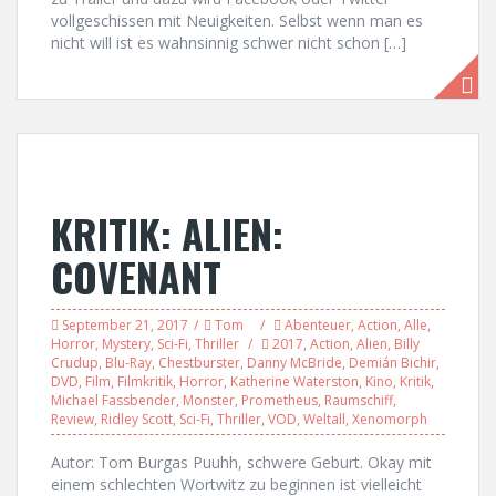
vollgeschissen mit Neuigkeiten. Selbst wenn man es
nicht will ist es wahnsinnig schwer nicht schon […]
KRITIK: ALIEN:
COVENANT
September 21, 2017
Tom
Abenteuer
,
Action
,
Alle
,
Horror
,
Mystery
,
Sci-Fi
,
Thriller
2017
,
Action
,
Alien
,
Billy
Crudup
,
Blu-Ray
,
Chestburster
,
Danny McBride
,
Demián Bichir
,
DVD
,
Film
,
Filmkritik
,
Horror
,
Katherine Waterston
,
Kino
,
Kritik
,
Michael Fassbender
,
Monster
,
Prometheus
,
Raumschiff
,
Review
,
Ridley Scott
,
Sci-Fi
,
Thriller
,
VOD
,
Weltall
,
Xenomorph
Autor: Tom Burgas Puuhh, schwere Geburt. Okay mit
einem schlechten Wortwitz zu beginnen ist vielleicht