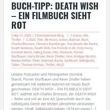
BUCH-TIPP: DEATH WISH
– EIN FILMBUCH SIEHT
ROT
Mai 17, 2020
Entertainment Blog
Action
,
Alle
,
Thriller
2020
,
70er
,
96 Hours
,
Action
,
Batman
,
Buch
,
Charles Bronson
,
Clemens Eisenberger
,
Das Gesetz der Rache
,
Death Sentence
,
Death Wish
,
Die Fremde in dir
,
Dirty Harry
,
Dominik Starck
,
Falling Down
,
Film
,
Filmbuch
,
Florian
Wurfbaum
,
Harry Brown
,
Kevin Zindler
,
Kino
,
Kristijan Skrobo
,
Markus Köhler
,
Peter Osteried
,
Rache
,
Sachbuch
,
Selbstjustiz
,
Taken
,
Thomas Hortian
,
Thriller
,
WUZI
Unsere Podcaster und Filmexperten Dominik
Starck, Florian Wurfbaum und Kevin Zindler haben
gemeinsam mit weiteren Autoren ein neues Buch
geschrieben. DEATH WISH – EIN FILMBUCH SIEHT
ROT widmet sich Charles Bronson, der DEATH WISH
– Reihe und soll als eine Art Querschnitt durch das
Selbstjustiz-Genre der letzten Jahrzehnte verstanden
werden. Inhalt: Selbstjustiz bekam 1974 ein neues […]