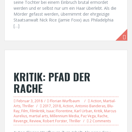
seine Tochter bei einem Einbruch brutal ermordet
werden und er selbst nur um ein Haar überlebt. Als die
Mörder gefasst werden, übernimmt der ehrgeizige
Staatsanwalt Nick Rice (Jamie Foxx) aus Philadelphia
[…]
KRITIK: PFAD DER
RACHE
Februar 3, 2018
Florian Wurfbaum
Action
,
Martial-
Arts
,
Thriller
2017
,
2018
,
Action
,
Antonio Banderas
,
Blu-
Ray
,
Film
,
Filmkritik
,
Isaac Florentine
,
Karl Urban
,
Kritik
,
Marcus
Aurelius
,
martial arts
,
Millennium Media
,
Paz Vega
,
Rache
,
Revenge
,
Review
,
Robert Forster
,
Thriller
2 Comments