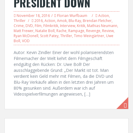
PRESIDENT DOWN
November 18, 2016
Florian Wurfbaum
Action
,
Thriller
2016
,
Action
,
Amok
,
Blu-Ray
,
Brendan Fletcher
,
Crime
,
DVD
,
Film
,
Filmkritik
,
Interview
,
Kritik
,
Mathias Neumann
,
Matt Frewer
,
Natalie Boll
,
Rache
,
Rampage
,
Revenge
,
Review
,
Ryan McDonell
,
Scott Patey
,
Thriller
,
Timo Weingärtner
,
Uwe
Boll
,
VOD
Autor: Kevin Zindler Einer der wohl polarisierendsten
Filmemacher der Welt kehrt dem Filmgeschäft
endgültig den Rücken: Dr. Uwe Boll! Der
ausschlaggebende Grund: „Der Markt ist tot. Man
verdient kein Geld mehr mit Filmen, da die DVD und
Blu-Ray Verkäufe allein in den letzten drei Jahren um
80% gesunken sind. Außerdem war ich auf
Videospielverfilmungen angewiesen, […]