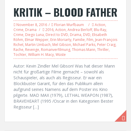
KRITIK – BLOOD FATHER
November 8, 2016
Florian Wurfbaum
Action
,
Crime
,
Drama
2016
,
Action
,
Andrea Berloff
,
Blu-Ray
,
Crime
,
Diego Luna
,
Direct to DVD
,
Drama
,
DVD
,
Elisabeth
Röhm
,
Elmar Wepper
,
Erin Moriarty
,
Familie
,
Film
,
Jean-François
Richet
,
Martin Umbach
,
Mel Gibson
,
Michael Parks
,
Peter Craig
,
Rache
,
Revenge
,
Romanverfilmung
,
Thomas Mann
,
Thriller
,
Tochter
,
William H. Macy
,
Wüste
Autor: Kevin Zindler Mel Gibson! Was hat dieser Mann
nicht für großartige Filme gemacht – sowohl als
Schauspieler, als auch als Regisseur. Er war ein
Blockbuster Garant, für den das Publikum allein
aufgrund seines Namens auf dem Poster ins Kino
pilgerte. MAD MAX (1979), LETHAL WEAPON (1987),
BRAVEHEART (1995 /Oscar in den Kategorien Bester
Regisseur […]