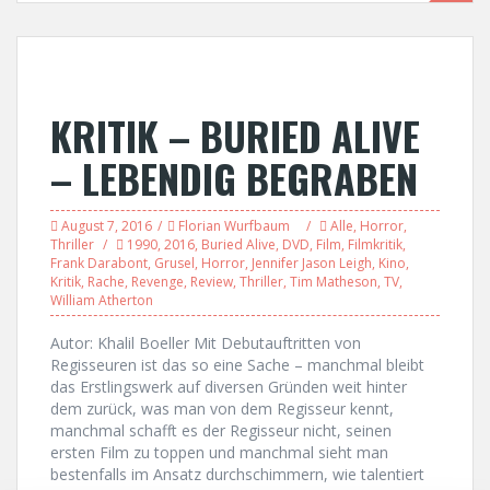
KRITIK – BURIED ALIVE
– LEBENDIG BEGRABEN
August 7, 2016
Florian Wurfbaum
Alle
,
Horror
,
Thriller
1990
,
2016
,
Buried Alive
,
DVD
,
Film
,
Filmkritik
,
Frank Darabont
,
Grusel
,
Horror
,
Jennifer Jason Leigh
,
Kino
,
Kritik
,
Rache
,
Revenge
,
Review
,
Thriller
,
Tim Matheson
,
TV
,
William Atherton
Autor: Khalil Boeller Mit Debutauftritten von
Regisseuren ist das so eine Sache – manchmal bleibt
das Erstlingswerk auf diversen Gründen weit hinter
dem zurück, was man von dem Regisseur kennt,
manchmal schafft es der Regisseur nicht, seinen
ersten Film zu toppen und manchmal sieht man
bestenfalls im Ansatz durchschimmern, wie talentiert