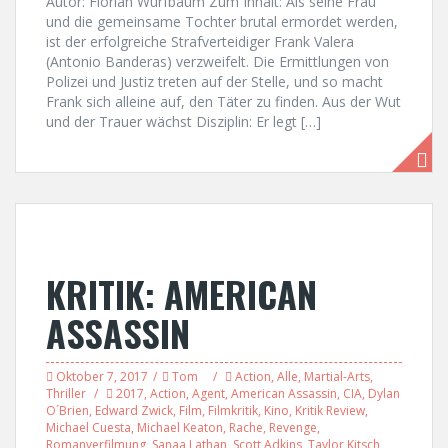
Autor: Florian Wurfbaum Zum Inhalt: Als seine Frau
und die gemeinsame Tochter brutal ermordet werden,
ist der erfolgreiche Strafverteidiger Frank Valera
(Antonio Banderas) verzweifelt. Die Ermittlungen von
Polizei und Justiz treten auf der Stelle, und so macht
Frank sich alleine auf, den Täter zu finden. Aus der Wut
und der Trauer wächst Disziplin: Er legt […]
KRITIK: AMERICAN
ASSASSIN
Oktober 7, 2017
Tom
Action
,
Alle
,
Martial-Arts
,
Thriller
2017
,
Action
,
Agent
,
American Assassin
,
CIA
,
Dylan
O´Brien
,
Edward Zwick
,
Film
,
Filmkritik
,
Kino
,
Kritik Review
,
Michael Cuesta
,
Michael Keaton
,
Rache
,
Revenge
,
Romanverfilmung
,
Sanaa Lathan
,
Scott Adkins
,
Taylor Kitsch
,