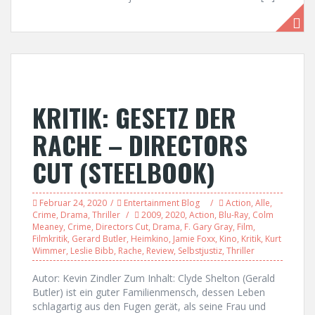
KRITIK: GESETZ DER
RACHE – DIRECTORS
CUT (STEELBOOK)
Februar 24, 2020
Entertainment Blog
Action
,
Alle
,
Crime
,
Drama
,
Thriller
2009
,
2020
,
Action
,
Blu-Ray
,
Colm
Meaney
,
Crime
,
Directors Cut
,
Drama
,
F. Gary Gray
,
Film
,
Filmkritik
,
Gerard Butler
,
Heimkino
,
Jamie Foxx
,
Kino
,
Kritik
,
Kurt
Wimmer
,
Leslie Bibb
,
Rache
,
Review
,
Selbstjustiz
,
Thriller
Autor: Kevin Zindler Zum Inhalt: Clyde Shelton (Gerald
Butler) ist ein guter Familienmensch, dessen Leben
schlagartig aus den Fugen gerät, als seine Frau und