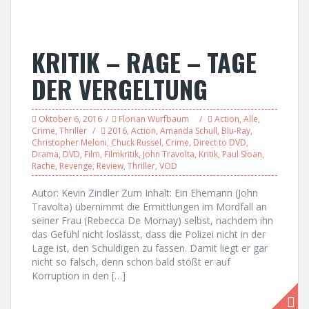
KRITIK – RAGE – TAGE
DER VERGELTUNG
Oktober 6, 2016
Florian Wurfbaum
Action
,
Alle
,
Crime
,
Thriller
2016
,
Action
,
Amanda Schull
,
Blu-Ray
,
Christopher Meloni
,
Chuck Russel
,
Crime
,
Direct to DVD
,
Drama
,
DVD
,
Film
,
Filmkritik
,
John Travolta
,
Kritik
,
Paul Sloan
,
Rache
,
Revenge
,
Review
,
Thriller
,
VOD
Autor: Kevin Zindler Zum Inhalt: Ein Ehemann (John
Travolta) übernimmt die Ermittlungen im Mordfall an
seiner Frau (Rebecca De Mornay) selbst, nachdem ihn
das Gefühl nicht loslässt, dass die Polizei nicht in der
Lage ist, den Schuldigen zu fassen. Damit liegt er gar
nicht so falsch, denn schon bald stößt er auf
Korruption in den […]