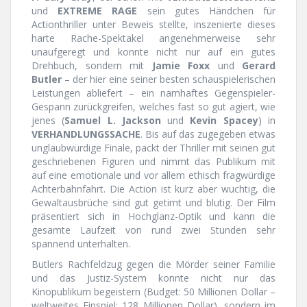
und
EXTREME RAGE
sein gutes Händchen für
Actionthriller unter Beweis stellte, inszenierte dieses
harte Rache-Spektakel angenehmerweise sehr
unaufgeregt und konnte nicht nur auf ein gutes
Drehbuch, sondern mit
Jamie Foxx
und
Gerard
Butler
– der hier eine seiner besten schauspielerischen
Leistungen abliefert – ein namhaftes Gegenspieler-
Gespann zurückgreifen, welches fast so gut agiert, wie
jenes (
Samuel L. Jackson
und
Kevin Spacey
) in
VERHANDLUNGSSACHE
. Bis auf das zugegeben etwas
unglaubwürdige Finale, packt der Thriller mit seinen gut
geschriebenen Figuren und nimmt das Publikum mit
auf eine emotionale und vor allem ethisch fragwürdige
Achterbahnfahrt. Die Action ist kurz aber wuchtig, die
Gewaltausbrüche sind gut getimt und blutig. Der Film
präsentiert sich in Hochglanz-Optik und kann die
gesamte Laufzeit von rund zwei Stunden sehr
spannend unterhalten.
Butlers Rachfeldzug gegen die Mörder seiner Familie
und das Justiz-System konnte nicht nur das
Kinopublikum begeistern (Budget: 50 Millionen Dollar –
weltweites Einspiel: 128 Millionen Dollar), sondern im