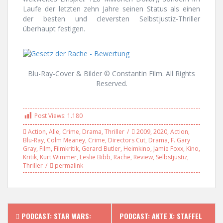
Laufe der letzten zehn Jahre seinen Status als einen
der besten und cleversten Selbstjustiz-Thriller
überhaupt festigen.
Blu-Ray-Cover & Bilder © Constantin Film. All Rights
Reserved.
Post Views:
1.180
Action
,
Alle
,
Crime
,
Drama
,
Thriller
2009
,
2020
,
Action
,
Blu-Ray
,
Colm Meaney
,
Crime
,
Directors Cut
,
Drama
,
F. Gary
Gray
,
Film
,
Filmkritik
,
Gerard Butler
,
Heimkino
,
Jamie Foxx
,
Kino
,
Kritik
,
Kurt Wimmer
,
Leslie Bibb
,
Rache
,
Review
,
Selbstjustiz
,
Thriller
permalink
P
PODCAST: STAR WARS:
PODCAST: AKTE X: STAFFEL