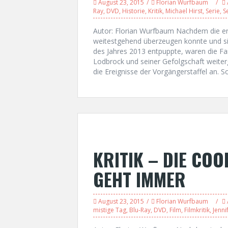
August 23, 2015
Florian Wurfbaum
Ray
,
DVD
,
Historie
,
Kritik
,
Michael Hirst
,
Serie
,
S
Autor: Florian Wurfbaum Nachdem die erst
weitestgehend überzeugen konnte und sich
des Jahres 2013 entpuppte, waren die Fa
Lodbrock und seiner Gefolgschaft weiterge
die Ereignisse der Vorgängerstaffel an. S
KRITIK – DIE CO
GEHT IMMER
August 23, 2015
Florian Wurfbaum
mistige Tag
,
Blu-Ray
,
DVD
,
Film
,
Filmkritik
,
Jenni