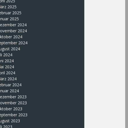
pril 2025
ärz 2025
ebruar 2025
anuar 2025
ezember 2024
ovember 2024
ktober 2024
eptember 2024
ugust 2024
uli 2024
uni 2024
ai 2024
pril 2024
ärz 2024
ebruar 2024
anuar 2024
ezember 2023
ovember 2023
ktober 2023
eptember 2023
ugust 2023
uli 2023