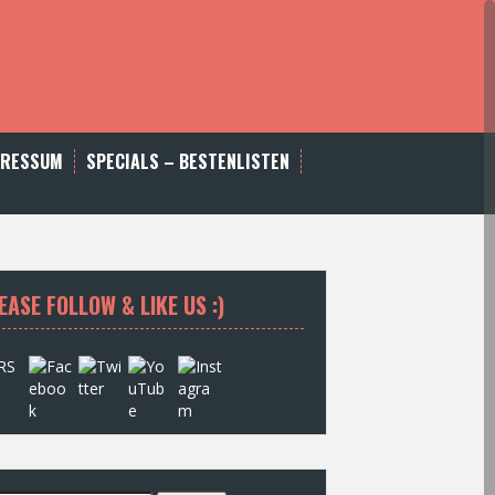
PRESSUM
SPECIALS – BESTENLISTEN
EASE FOLLOW & LIKE US :)