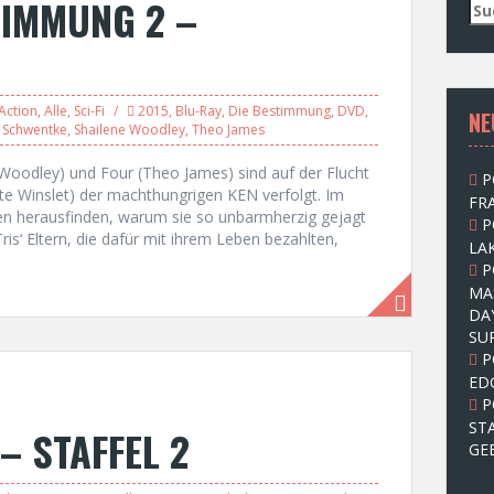
TIMMUNG 2 –
S
u
c
h
e
Action
,
Alle
,
Sci-Fi
2015
,
Blu-Ray
,
Die Bestimmung
,
DVD
,
NE
n
 Schwentke
,
Shailene Woodley
,
Theo James
n
a
e Woodley) und Four (Theo James) sind auf der Flucht
P
c
te Winslet) der machthungrigen KEN verfolgt. Im
FRA
h
en herausfinden, warum sie so unbarmherzig gejagt
P
:
s‘ Eltern, die dafür mit ihrem Leben bezahlten,
LAK
P
MA
DA
SU
P
ED
P
ST
 – STAFFEL 2
GE