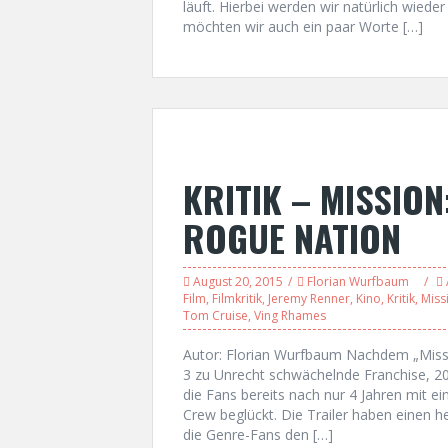
läuft. Hierbei werden wir natürlich wiede
möchten wir auch ein paar Worte […]
KRITIK – MISSION
ROGUE NATION
August 20, 2015
Florian Wurfbaum
Film
,
Filmkritik
,
Jeremy Renner
,
Kino
,
Kritik
,
Miss
Tom Cruise
,
Ving Rhames
Autor: Florian Wurfbaum Nachdem „Missi
3 zu Unrecht schwächelnde Franchise, 2
die Fans bereits nach nur 4 Jahren mit 
Crew beglückt. Die Trailer haben einen 
die Genre-Fans den […]