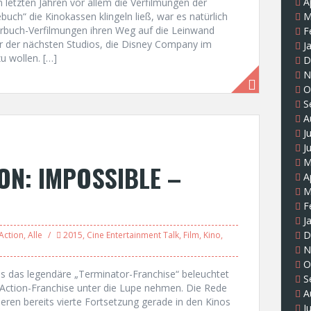
A
letzten Jahren vor allem die Verfilmungen der
ch“ die Kinokassen klingeln ließ, war es natürlich
M
derbuch-Verfilmungen ihren Weg auf die Leinwand
F
ner der nächsten Studios, die Disney Company im
J
 wollen. […]
D
N
O
S
A
J
J
M
ON: IMPOSSIBLE –
A
M
F
J
D
Action
,
Alle
2015
,
Cine Entertainment Talk
,
Film
,
Kino
,
N
O
s das legendäre „Terminator-Franchise“ beleuchtet
S
 Action-Franchise unter die Lupe nehmen. Die Rede
A
deren bereits vierte Fortsetzung gerade in den Kinos
J