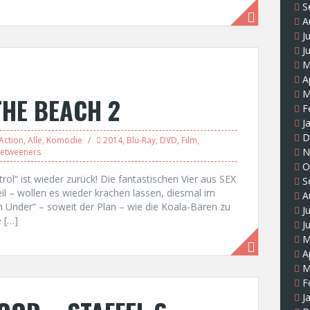
S
A
J
J
M
A
M
THE BEACH 2
F
J
D
Action
,
Alle
,
Komödie
2014
,
Blu-Ray
,
DVD
,
Film
,
N
betweeners
O
trol“ ist wieder zurück! Die fantastischen Vier aus SEX
S
l – wollen es wieder krachen lassen, diesmal im
A
n Under“ – soweit der Plan – wie die Koala-Bären zu
J
e […]
J
M
A
M
F
J