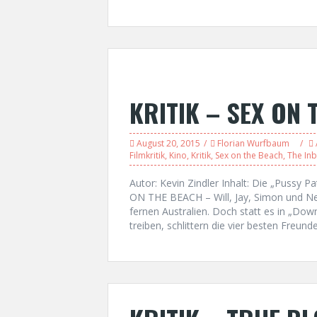
KRITIK – SEX ON 
August 20, 2015
Florian Wurfbaum
Filmkritik
,
Kino
,
Kritik
,
Sex on the Beach
,
The In
Autor: Kevin Zindler Inhalt: Die „Pussy Pa
ON THE BEACH – Will, Jay, Simon und Nei
fernen Australien. Doch statt es in „Dow
treiben, schlittern die vier besten Freund