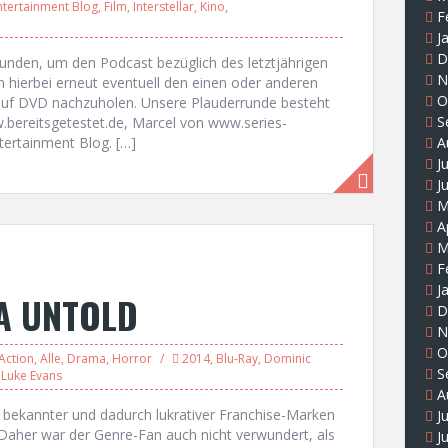
ntertainment Blog
,
Film
,
Interstellar
,
Kino
,
F
J
D
nden, um den Podcast bezüglich des letztjährigen
N
 hierbei erneut eventuell den einen oder anderen
O
 auf DVD nachzuholen. Unsere Plauderrunde besteht
S
w.bereitsgetestet.de, Marcel von www.series-
tertainment Blog. […]
A
J
J
M
A
M
F
J
A UNTOLD
D
N
O
Action
,
Alle
,
Drama
,
Horror
2014
,
Blu-Ray
,
Dominic
S
,
Luke Evans
A
 bekannter und dadurch lukrativer Franchise-Marken
J
. Daher war der Genre-Fan auch nicht verwundert, als
J