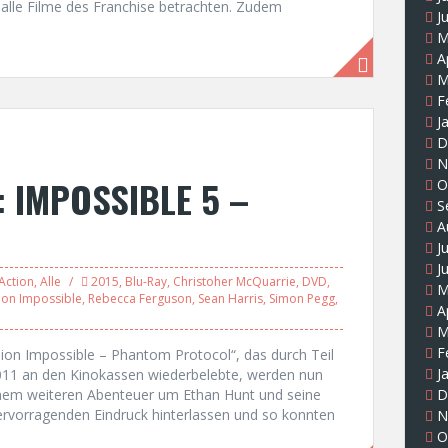
r alle Filme des Franchise betrachten. Zudem
J
M
A
M
F
J
D
N
: IMPOSSIBLE 5 –
O
S
A
J
J
Action
,
Alle
2015
,
Blu-Ray
,
Christoher McQuarrie
,
DVD
,
M
ion Impossible
,
Rebecca Ferguson
,
Sean Harris
,
Simon Pegg
,
A
M
F
on Impossible – Phantom Protocol“, das durch Teil
J
011 an den Kinokassen wiederbelebte, werden nun
einem weiteren Abenteuer um Ethan Hunt und seine
D
hervorragenden Eindruck hinterlassen und so konnten
N
O