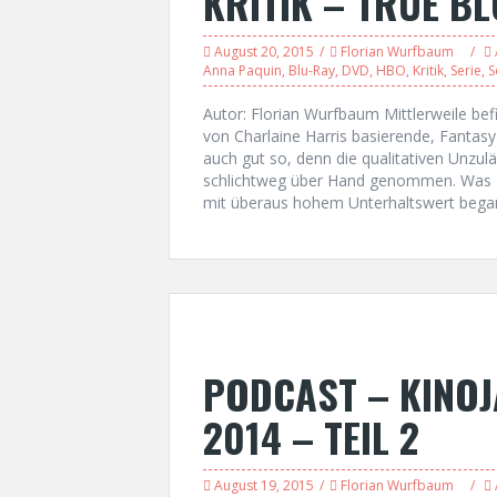
KRITIK – TRUE BL
August 20, 2015
Florian Wurfbaum
Anna Paquin
,
Blu-Ray
,
DVD
,
HBO
,
Kritik
,
Serie
,
S
Autor: Florian Wurfbaum Mittlerweile bef
von Charlaine Harris basierende, Fantasy
auch gut so, denn die qualitativen Unzul
schlichtweg über Hand genommen. Was an
mit überaus hohem Unterhaltswert began
PODCAST – KINO
2014 – TEIL 2
August 19, 2015
Florian Wurfbaum