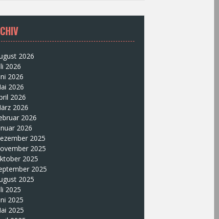
CHIV
ugust 2026
uli 2026
uni 2026
ai 2026
pril 2026
ärz 2026
ebruar 2026
anuar 2026
ezember 2025
ovember 2025
ktober 2025
eptember 2025
ugust 2025
uli 2025
uni 2025
ai 2025