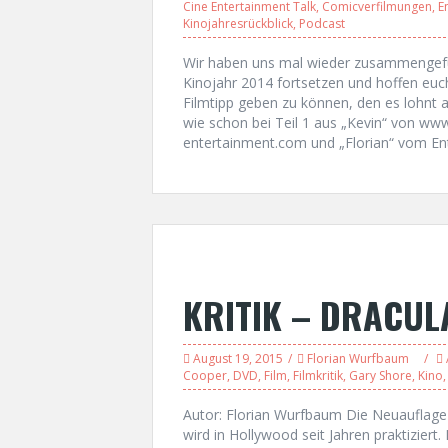
Cine Entertainment Talk
,
Comicverfilmungen
,
E
Kinojahresrückblick
,
Podcast
Wir haben uns mal wieder zusammengefu
Kinojahr 2014 fortsetzen und hoffen euch
Filmtipp geben zu können, den es lohnt
wie schon bei Teil 1 aus „Kevin“ von ww
entertainment.com und „Florian“ vom En
KRITIK – DRACUL
August 19, 2015
Florian Wurfbaum
Cooper
,
DVD
,
Film
,
Filmkritik
,
Gary Shore
,
Kino
Autor: Florian Wurfbaum Die Neuauflage
wird in Hollywood seit Jahren praktiziert