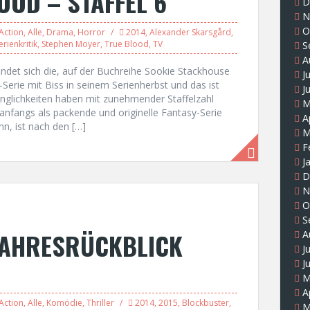
OOD – STAFFEL 6
D
N
O
Action
,
Alle
,
Drama
,
Horror
2014
,
Alexander Skarsgård
,
erienkritik
,
Stephen Moyer
,
True Blood
,
TV
S
A
indet sich die, auf der Buchreihe Sookie Stackhouse
J
-Serie mit Biss in seinem Serienherbst und das ist
J
änglichkeiten haben mit zunehmender Staffelzahl
M
fangs als packende und originelle Fantasy-Serie
A
n, ist nach den […]
M
F
J
D
N
O
S
JAHRESRÜCKBLICK
A
J
J
M
A
Action
,
Alle
,
Komödie
,
Thriller
2014
,
2015
,
Blockbuster
,
M