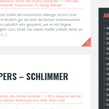
Abenteuer
,
Action
,
Alle
,
Drama
,
Geschichte
2014
,
Blu-
erienkritik
,
Travis Fimmel
,
TV
,
Vikings
,
Wikinger
AR
e Staffel der historischen Wikinger-Action-Serie
 letztlich gar als einer der besten Serienneustarts
ns natürlich sehr gespannt, wie es mit Ragnar
A
ht. Zum Inhalt: Die zweite Staffel schließt direkt an
J
o […]
J
M
A
M
F
J
D
OPERS – SCHLIMMER
N
O
S
A
J
Action
,
Alle
,
Familie
,
Komödie
2014
,
Alexander und der
J
fer Warner
,
Kinderbuch
,
Kino
,
Kritik
,
Steve Carell
M