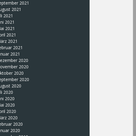
eptember 2021
ugust 2021
uli 2021
uni 2021
ai 2021
pril 2021
ärz 2021
ebruar 2021
anuar 2021
ezember 2020
ovember 2020
ktober 2020
eptember 2020
ugust 2020
uli 2020
uni 2020
ai 2020
pril 2020
ärz 2020
ebruar 2020
anuar 2020