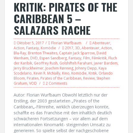
KRITIK: PIRATES OF THE
CARIBBEAN 5 –
SALAZARS RACHE
Oktober 5, 2017
Florian Wurfbaum
Abenteuer
,
Action
,
Fantasy
,
Komödie
2017
,
3D
,
Abenteuer
,
Action
,
Blu-Ray
,
Brenton Thwaites
,
Captain Jack Sparrow
,
David
Wenham
,
DVD
,
Espen Sandberg
,
Fantasy
,
Film
,
Filmkritik
,
Fluch
der Karibik
,
Geoffrey Rush
,
Golshifteh Farahani
,
Javier Bardem
,
Jerry Bruckheimer
,
Joachim Rønning
,
Johnny Depp
,
Kaya
Scodelario
,
Kevin R. McNally
,
Kino
,
Komödie
,
Kritik
,
Orlando
Bloom
,
Piraten
,
Pirates of the Caribbean
,
Review
,
Stephen
Graham
,
VOD
2 Comments
Autor: Florian Wurfbaum Obwohl letztlich nur der
Erstling, der 2003 gestarteten „Pirates of the
Caribbean„-Filmreihe, wirklich überzeugen konnte,
schaffte es das Franchise mit den inhaltlich deutlich
schwächeren Fortsetzungen – vor allem auf dem
internationalen Kinomarkt- steigernden Umsatz zu
generieren. So spielte selbst der nachgeschobene