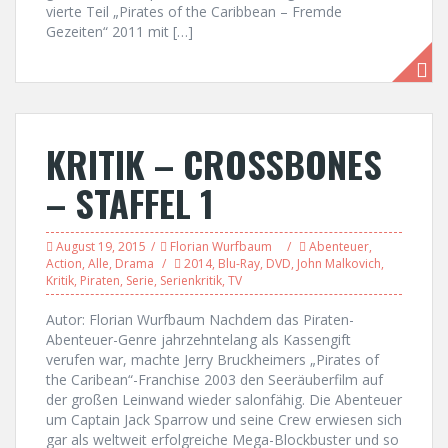
vierte Teil „Pirates of the Caribbean – Fremde
Gezeiten“ 2011 mit […]
KRITIK – CROSSBONES
– STAFFEL 1
August 19, 2015
Florian Wurfbaum
Abenteuer
,
Action
,
Alle
,
Drama
2014
,
Blu-Ray
,
DVD
,
John Malkovich
,
Kritik
,
Piraten
,
Serie
,
Serienkritik
,
TV
Autor: Florian Wurfbaum Nachdem das Piraten-
Abenteuer-Genre jahrzehntelang als Kassengift
verufen war, machte Jerry Bruckheimers „Pirates of
the Caribean“-Franchise 2003 den Seeräuberfilm auf
der großen Leinwand wieder salonfähig. Die Abenteuer
um Captain Jack Sparrow und seine Crew erwiesen sich
gar als weltweit erfolgreiche Mega-Blockbuster und so