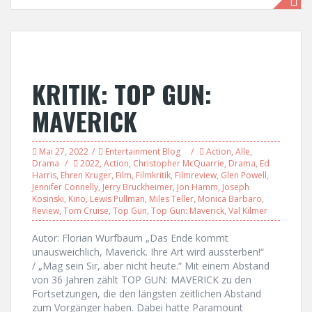
KRITIK: TOP GUN:
MAVERICK
Mai 27, 2022
Entertainment Blog
Action
,
Alle
,
Drama
2022
,
Action
,
Christopher McQuarrie
,
Drama
,
Ed
Harris
,
Ehren Kruger
,
Film
,
Filmkritik
,
Filmreview
,
Glen Powell
,
Jennifer Connelly
,
Jerry Bruckheimer
,
Jon Hamm
,
Joseph
Kosinski
,
Kino
,
Lewis Pullman
,
Miles Teller
,
Monica Barbaro
,
Review
,
Tom Cruise
,
Top Gun
,
Top Gun: Maverick
,
Val Kilmer
Autor: Florian Wurfbaum „Das Ende kommt
unausweichlich, Maverick. Ihre Art wird aussterben!“
/ „Mag sein Sir, aber nicht heute.“ Mit einem Abstand
von 36 Jahren zählt TOP GUN: MAVERICK zu den
Fortsetzungen, die den längsten zeitlichen Abstand
zum Vorgänger haben. Dabei hatte Paramount