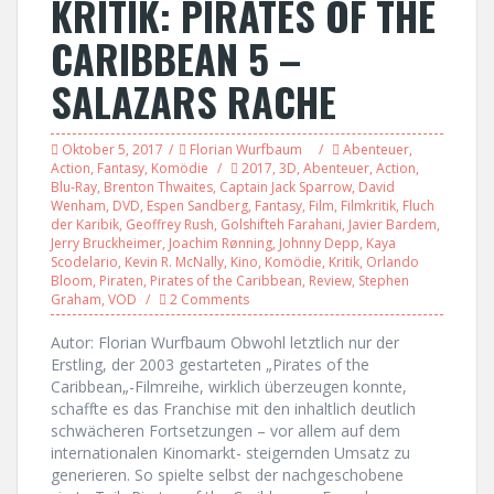
KRITIK: PIRATES OF THE
CARIBBEAN 5 –
SALAZARS RACHE
Oktober 5, 2017
Florian Wurfbaum
Abenteuer
,
Action
,
Fantasy
,
Komödie
2017
,
3D
,
Abenteuer
,
Action
,
Blu-Ray
,
Brenton Thwaites
,
Captain Jack Sparrow
,
David
Wenham
,
DVD
,
Espen Sandberg
,
Fantasy
,
Film
,
Filmkritik
,
Fluch
der Karibik
,
Geoffrey Rush
,
Golshifteh Farahani
,
Javier Bardem
,
Jerry Bruckheimer
,
Joachim Rønning
,
Johnny Depp
,
Kaya
Scodelario
,
Kevin R. McNally
,
Kino
,
Komödie
,
Kritik
,
Orlando
Bloom
,
Piraten
,
Pirates of the Caribbean
,
Review
,
Stephen
Graham
,
VOD
2 Comments
Autor: Florian Wurfbaum Obwohl letztlich nur der
Erstling, der 2003 gestarteten „Pirates of the
Caribbean„-Filmreihe, wirklich überzeugen konnte,
schaffte es das Franchise mit den inhaltlich deutlich
schwächeren Fortsetzungen – vor allem auf dem
internationalen Kinomarkt- steigernden Umsatz zu
generieren. So spielte selbst der nachgeschobene