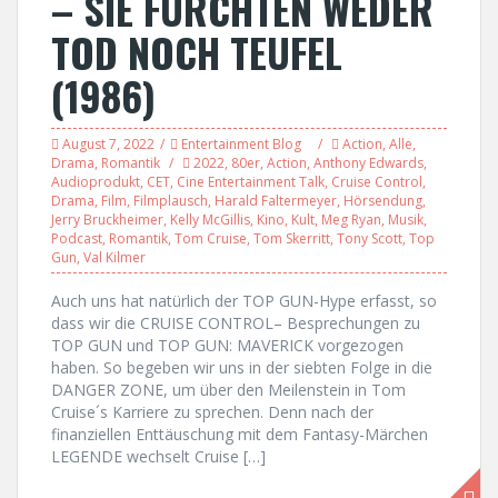
– SIE FÜRCHTEN WEDER
TOD NOCH TEUFEL
(1986)
August 7, 2022
Entertainment Blog
Action
,
Alle
,
Drama
,
Romantik
2022
,
80er
,
Action
,
Anthony Edwards
,
Audioprodukt
,
CET
,
Cine Entertainment Talk
,
Cruise Control
,
Drama
,
Film
,
Filmplausch
,
Harald Faltermeyer
,
Hörsendung
,
Jerry Bruckheimer
,
Kelly McGillis
,
Kino
,
Kult
,
Meg Ryan
,
Musik
,
Podcast
,
Romantik
,
Tom Cruise
,
Tom Skerritt
,
Tony Scott
,
Top
Gun
,
Val Kilmer
Auch uns hat natürlich der TOP GUN-Hype erfasst, so
dass wir die CRUISE CONTROL– Besprechungen zu
TOP GUN und TOP GUN: MAVERICK vorgezogen
haben. So begeben wir uns in der siebten Folge in die
DANGER ZONE, um über den Meilenstein in Tom
Cruise´s Karriere zu sprechen. Denn nach der
finanziellen Enttäuschung mit dem Fantasy-Märchen
LEGENDE wechselt Cruise […]