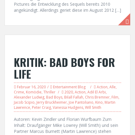
Pictures die Entwicklung des Sequels bereits 2010
angekündigt. Allerdings geriet diese im August 2012 […]
KRITIK: BAD BOYS FOR
LIFE
Februar 16, 2020
Entertainment Blog
Action
,
Alle
,
Crime
,
Komödie
,
Thriller
2020
,
Action
,
Adil El Arbi
,
Alexander Ludwig
,
Bad Boys
,
Bilall Fallah
,
Chris Bremner
,
Film
,
Jacob Scipio
,
Jerry Bruckheimer
,
Joe Pantoliano
,
Kino
,
Martin
Lawrence
,
Peter Craig
,
Vanessa Hudgens
,
Will Smith
Autoren: Kevin Zindler und Florian Wurfbaum Zum
Inhalt: Draufgänger Mike Lowrey (Will Smith) und sein
Partner Marcus Burnett (Martin Lawrence) stehen