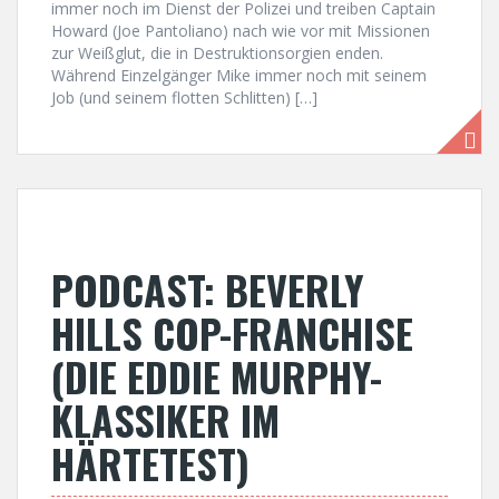
immer noch im Dienst der Polizei und treiben Captain
Howard (Joe Pantoliano) nach wie vor mit Missionen
zur Weißglut, die in Destruktionsorgien enden.
Während Einzelgänger Mike immer noch mit seinem
Job (und seinem flotten Schlitten) […]
PODCAST: BEVERLY
HILLS COP-FRANCHISE
(DIE EDDIE MURPHY-
KLASSIKER IM
HÄRTETEST)