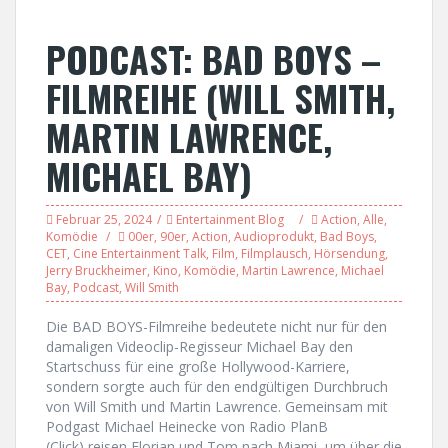
PODCAST: BAD BOYS –
FILMREIHE (WILL SMITH,
MARTIN LAWRENCE,
MICHAEL BAY)
Februar 25, 2024
Entertainment Blog
Action
,
Alle
,
Komödie
00er
,
90er
,
Action
,
Audioprodukt
,
Bad Boys
,
CET
,
Cine Entertainment Talk
,
Film
,
Filmplausch
,
Hörsendung
,
Jerry Bruckheimer
,
Kino
,
Komödie
,
Martin Lawrence
,
Michael
Bay
,
Podcast
,
Will Smith
Die BAD BOYS-Filmreihe bedeutete nicht nur für den
damaligen Videoclip-Regisseur Michael Bay den
Startschuss für eine große Hollywood-Karriere,
sondern sorgte auch für den endgültigen Durchbruch
von Will Smith und Martin Lawrence. Gemeinsam mit
Podgast Michael Heinecke von Radio PlanB
(Click) reisen Florian und Tom nach Miami, um über die