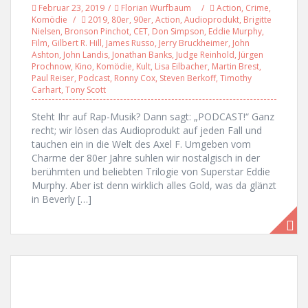
Februar 23, 2019
Florian Wurfbaum
Action
,
Crime
,
Komödie
2019
,
80er
,
90er
,
Action
,
Audioprodukt
,
Brigitte
Nielsen
,
Bronson Pinchot
,
CET
,
Don Simpson
,
Eddie Murphy
,
Film
,
Gilbert R. Hill
,
James Russo
,
Jerry Bruckheimer
,
John
Ashton
,
John Landis
,
Jonathan Banks
,
Judge Reinhold
,
Jürgen
Prochnow
,
Kino
,
Komödie
,
Kult
,
Lisa Eilbacher
,
Martin Brest
,
Paul Reiser
,
Podcast
,
Ronny Cox
,
Steven Berkoff
,
Timothy
Carhart
,
Tony Scott
Steht Ihr auf Rap-Musik? Dann sagt: „PODCAST!“ Ganz
recht; wir lösen das Audioprodukt auf jeden Fall und
tauchen ein in die Welt des Axel F. Umgeben vom
Charme der 80er Jahre suhlen wir nostalgisch in der
berühmten und beliebten Trilogie von Superstar Eddie
Murphy. Aber ist denn wirklich alles Gold, was da glänzt
in Beverly […]