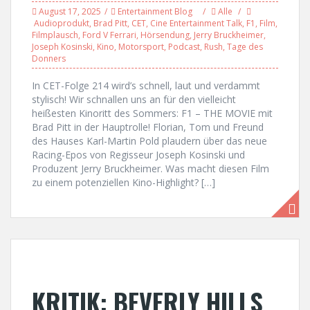
August 17, 2025
Entertainment Blog
Alle
Audioprodukt
,
Brad Pitt
,
CET
,
Cine Entertainment Talk
,
F1
,
Film
,
Filmplausch
,
Ford V Ferrari
,
Hörsendung
,
Jerry Bruckheimer
,
Joseph Kosinski
,
Kino
,
Motorsport
,
Podcast
,
Rush
,
Tage des
Donners
In CET-Folge 214 wird’s schnell, laut und verdammt
stylisch! Wir schnallen uns an für den vielleicht
heißesten Kinoritt des Sommers: F1 – THE MOVIE mit
Brad Pitt in der Hauptrolle! Florian, Tom und Freund
des Hauses Karl-Martin Pold plaudern über das neue
Racing-Epos von Regisseur Joseph Kosinski und
Produzent Jerry Bruckheimer. Was macht diesen Film
zu einem potenziellen Kino-Highlight? […]
KRITIK: BEVERLY HILLS