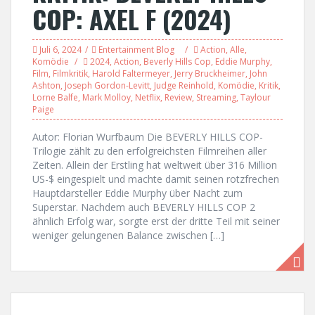
COP: AXEL F (2024)
Juli 6, 2024
Entertainment Blog
Action
,
Alle
,
Komödie
2024
,
Action
,
Beverly Hills Cop
,
Eddie Murphy
,
Film
,
Filmkritik
,
Harold Faltermeyer
,
Jerry Bruckheimer
,
John
Ashton
,
Joseph Gordon-Levitt
,
Judge Reinhold
,
Komödie
,
Kritik
,
Lorne Balfe
,
Mark Molloy
,
Netflix
,
Review
,
Streaming
,
Taylour
Paige
Autor: Florian Wurfbaum Die BEVERLY HILLS COP-
Trilogie zählt zu den erfolgreichsten Filmreihen aller
Zeiten. Allein der Erstling hat weltweit über 316 Million
US-$ eingespielt und machte damit seinen rotzfrechen
Hauptdarsteller Eddie Murphy über Nacht zum
Superstar. Nachdem auch BEVERLY HILLS COP 2
ähnlich Erfolg war, sorgte erst der dritte Teil mit seiner
weniger gelungenen Balance zwischen […]