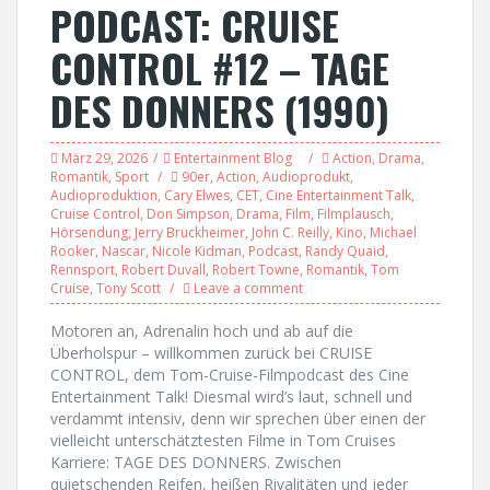
PODCAST: CRUISE
CONTROL #12 – TAGE
DES DONNERS (1990)
März 29, 2026
Entertainment Blog
Action
,
Drama
,
Romantik
,
Sport
90er
,
Action
,
Audioprodukt
,
Audioproduktion
,
Cary Elwes
,
CET
,
Cine Entertainment Talk
,
Cruise Control
,
Don Simpson
,
Drama
,
Film
,
Filmplausch
,
Hörsendung
,
Jerry Bruckheimer
,
John C. Reilly
,
Kino
,
Michael
Rooker
,
Nascar
,
Nicole Kidman
,
Podcast
,
Randy Quaid
,
Rennsport
,
Robert Duvall
,
Robert Towne
,
Romantik
,
Tom
Cruise
,
Tony Scott
Leave a comment
Motoren an, Adrenalin hoch und ab auf die
Überholspur – willkommen zurück bei CRUISE
CONTROL, dem Tom-Cruise-Filmpodcast des Cine
Entertainment Talk! Diesmal wird’s laut, schnell und
verdammt intensiv, denn wir sprechen über einen der
vielleicht unterschätztesten Filme in Tom Cruises
Karriere: TAGE DES DONNERS. Zwischen
quietschenden Reifen, heißen Rivalitäten und jeder