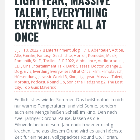
TALENT, EVERYTHING
EVERYWHERE ALL AT
ONCE
Juli 10, 2022
Entertainment Blog
Abenteuer
,
Action
,
Alle
,
Familie
,
Fantasy
,
Geschichte
,
Horror
,
Komödie
,
Musik
,
Romantik
,
Sci-Fi
,
Thriller
2022
,
Ambulance
,
Audioprodukt
,
CET
,
Cine Entertainment Talk
,
Dark Glasses
,
Doctor Strange 2
,
Dog
,
Elvis
,
Everthing Everywhere All at Once
,
Film
,
Filmplausch
,
Hörsendung
,
Jurassic World 3
,
Kino
,
Lightyear
,
Massive Talent
,
Morbius
,
Podcast
,
Round Up
,
Sonic the Hedgehog 2
,
The Lost
City
,
Top Gun: Maverick
Endlich ist es wieder Sommer. Das heißt natürlich nicht
nur warme Temperaturen und viel Sonne, sondern
auch eine Menge heißen Scheiß im Kino. Den nach
zwei-jähriger Corona-Pause, lassen es die
Filmverleiher in diesem Jahr endlich wieder richtig
krachen. Und aus diesem Grund wird es auch höchste
Zeit für ein neues, vollgepacktes Round Up. Florian,