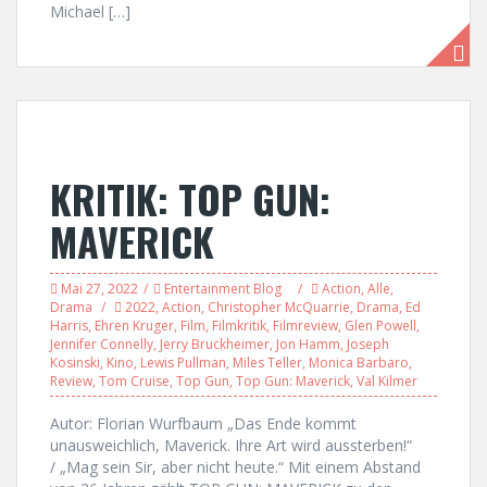
Michael […]
KRITIK: TOP GUN:
MAVERICK
Mai 27, 2022
Entertainment Blog
Action
,
Alle
,
Drama
2022
,
Action
,
Christopher McQuarrie
,
Drama
,
Ed
Harris
,
Ehren Kruger
,
Film
,
Filmkritik
,
Filmreview
,
Glen Powell
,
Jennifer Connelly
,
Jerry Bruckheimer
,
Jon Hamm
,
Joseph
Kosinski
,
Kino
,
Lewis Pullman
,
Miles Teller
,
Monica Barbaro
,
Review
,
Tom Cruise
,
Top Gun
,
Top Gun: Maverick
,
Val Kilmer
Autor: Florian Wurfbaum „Das Ende kommt
unausweichlich, Maverick. Ihre Art wird aussterben!“
/ „Mag sein Sir, aber nicht heute.“ Mit einem Abstand