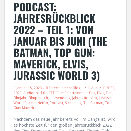
PODCAST:
JAHRESRÜCKBLICK
2022 – TEIL 1: VON
JANUAR BIS JUNI (THE
BATMAN, TOP GUN:
MAVERICK, ELVIS,
JURASSIC WORLD 3)
Januar 15, 2023
Entertainment Blog
Alle
2022
,
2023
,
Audioprodukt
,
CET
,
Cine Entertainment Talk
,
Elvis
,
Film
,
Filmjahr
,
Filmplausch
,
Hörsendung
,
Jahresrückblick
,
Jurassic
World 3
,
Kino
,
Netflix
,
Podcast
,
Streaming
,
The Batman
,
Top
Gun: Maverick
Nachdem das neue Jahr bereits voll im Gange ist, wird
es höchste Zeit für den großen Jahresrückblick 2022
des Cine Entertainment Talk–Podcast. Florian, Tobi,