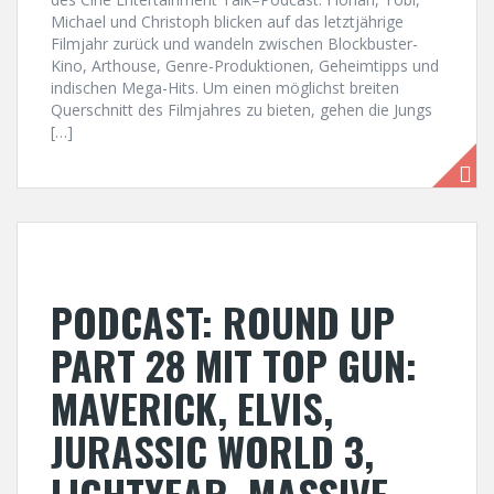
Michael und Christoph blicken auf das letztjährige
Filmjahr zurück und wandeln zwischen Blockbuster-
Kino, Arthouse, Genre-Produktionen, Geheimtipps und
indischen Mega-Hits. Um einen möglichst breiten
Querschnitt des Filmjahres zu bieten, gehen die Jungs
[…]
PODCAST: ROUND UP
PART 28 MIT TOP GUN:
MAVERICK, ELVIS,
JURASSIC WORLD 3,
LIGHTYEAR, MASSIVE