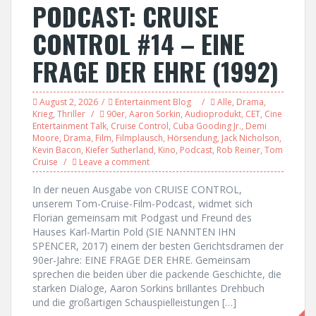
PODCAST: CRUISE
CONTROL #14 – EINE
FRAGE DER EHRE (1992)
August 2, 2026
Entertainment Blog
Alle
,
Drama
,
Krieg
,
Thriller
90er
,
Aaron Sorkin
,
Audioprodukt
,
CET
,
Cine
Entertainment Talk
,
Cruise Control
,
Cuba Gooding Jr.
,
Demi
Moore
,
Drama
,
Film
,
Filmplausch
,
Hörsendung
,
Jack Nicholson
,
Kevin Bacon
,
Kiefer Sutherland
,
Kino
,
Podcast
,
Rob Reiner
,
Tom
Cruise
Leave a comment
In der neuen Ausgabe von CRUISE CONTROL,
unserem Tom-Cruise-Film-Podcast, widmet sich
Florian gemeinsam mit Podgast und Freund des
Hauses Karl-Martin Pold (SIE NANNTEN IHN
SPENCER, 2017) einem der besten Gerichtsdramen der
90er-Jahre: EINE FRAGE DER EHRE. Gemeinsam
sprechen die beiden über die packende Geschichte, die
starken Dialoge, Aaron Sorkins brillantes Drehbuch
und die großartigen Schauspielleistungen […]