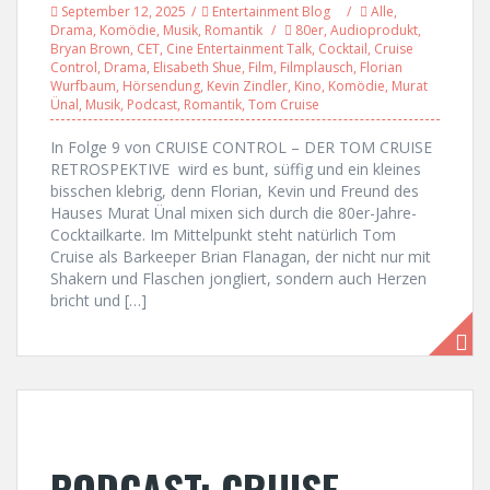
September 12, 2025
Entertainment Blog
Alle
,
Drama
,
Komödie
,
Musik
,
Romantik
80er
,
Audioprodukt
,
Bryan Brown
,
CET
,
Cine Entertainment Talk
,
Cocktail
,
Cruise
Control
,
Drama
,
Elisabeth Shue
,
Film
,
Filmplausch
,
Florian
Wurfbaum
,
Hörsendung
,
Kevin Zindler
,
Kino
,
Komödie
,
Murat
Ünal
,
Musik
,
Podcast
,
Romantik
,
Tom Cruise
In Folge 9 von CRUISE CONTROL – DER TOM CRUISE
RETROSPEKTIVE wird es bunt, süffig und ein kleines
bisschen klebrig, denn Florian, Kevin und Freund des
Hauses Murat Ünal mixen sich durch die 80er-Jahre-
Cocktailkarte. Im Mittelpunkt steht natürlich Tom
Cruise als Barkeeper Brian Flanagan, der nicht nur mit
Shakern und Flaschen jongliert, sondern auch Herzen
bricht und […]
PODCAST: CRUISE