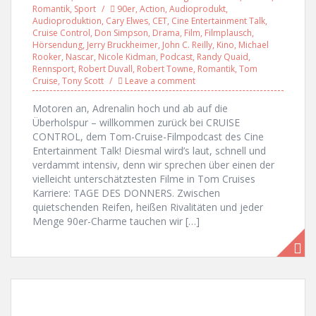
Romantik
,
Sport
90er
,
Action
,
Audioprodukt
,
Audioproduktion
,
Cary Elwes
,
CET
,
Cine Entertainment Talk
,
Cruise Control
,
Don Simpson
,
Drama
,
Film
,
Filmplausch
,
Hörsendung
,
Jerry Bruckheimer
,
John C. Reilly
,
Kino
,
Michael
Rooker
,
Nascar
,
Nicole Kidman
,
Podcast
,
Randy Quaid
,
Rennsport
,
Robert Duvall
,
Robert Towne
,
Romantik
,
Tom
Cruise
,
Tony Scott
Leave a comment
Motoren an, Adrenalin hoch und ab auf die
Überholspur – willkommen zurück bei CRUISE
CONTROL, dem Tom-Cruise-Filmpodcast des Cine
Entertainment Talk! Diesmal wird’s laut, schnell und
verdammt intensiv, denn wir sprechen über einen der
vielleicht unterschätztesten Filme in Tom Cruises
Karriere: TAGE DES DONNERS. Zwischen
quietschenden Reifen, heißen Rivalitäten und jeder
Menge 90er-Charme tauchen wir […]