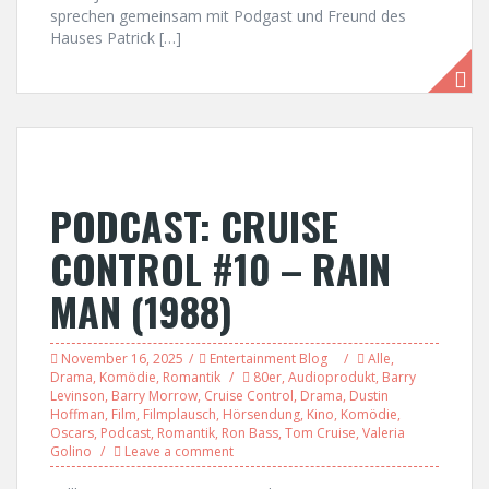
sprechen gemeinsam mit Podgast und Freund des
Hauses Patrick […]
PODCAST: CRUISE
CONTROL #10 – RAIN
MAN (1988)
November 16, 2025
Entertainment Blog
Alle
,
Drama
,
Komödie
,
Romantik
80er
,
Audioprodukt
,
Barry
Levinson
,
Barry Morrow
,
Cruise Control
,
Drama
,
Dustin
Hoffman
,
Film
,
Filmplausch
,
Hörsendung
,
Kino
,
Komödie
,
Oscars
,
Podcast
,
Romantik
,
Ron Bass
,
Tom Cruise
,
Valeria
Golino
Leave a comment