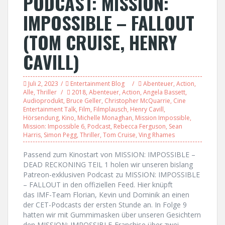
PODCAST: MISSION:
IMPOSSIBLE – FALLOUT
(TOM CRUISE, HENRY
CAVILL)
Juli 2, 2023
Entertainment Blog
Abenteuer
,
Action
,
Alle
,
Thriller
2018
,
Abenteuer
,
Action
,
Angela Bassett
,
Audioprodukt
,
Bruce Geller
,
Christopher McQuarrie
,
Cine
Entertainment Talk
,
Film
,
Filmplausch
,
Henry Cavill
,
Hörsendung
,
Kino
,
Michelle Monaghan
,
Mission Impossible
,
Mission: Impossible 6
,
Podcast
,
Rebecca Ferguson
,
Sean
Harris
,
Simon Pegg
,
Thriller
,
Tom Cruise
,
Ving Rhames
Passend zum Kinostart von MISSION: IMPOSSIBLE –
DEAD RECKONING TEIL 1 holen wir unseren bislang
Patreon-exklusiven Podcast zu MISSION: IMPOSSIBLE
– FALLOUT in den offiziellen Feed. Hier knüpft
das IMF-Team Florian, Kevin und Dominik an einen
der CET-Podcasts der ersten Stunde an. In Folge 9
hatten wir mit Gummimasken über unseren Gesichtern
den MISSION: IMPOSSIBLE-Franchise über zwei