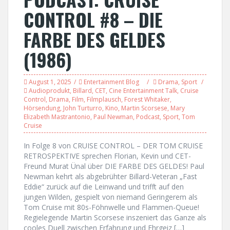
CONTROL #8 – DIE
FARBE DES GELDES
(1986)
August 1, 2025
Entertainment Blog
Drama
,
Sport
Audioprodukt
,
Billard
,
CET
,
Cine Entertainment Talk
,
Cruise
Control
,
Drama
,
Film
,
Filmplausch
,
Forest Whitaker
,
Hörsendung
,
John Turturro
,
Kino
,
Martin Scorsese
,
Mary
Elizabeth Mastrantonio
,
Paul Newman
,
Podcast
,
Sport
,
Tom
Cruise
In Folge 8 von CRUISE CONTROL – DER TOM CRUISE
RETROSPEKTIVE sprechen Florian, Kevin und CET-
Freund Murat Ünal über DIE FARBE DES GELDES! Paul
Newman kehrt als abgebrühter Billard-Veteran „Fast
Eddie“ zurück auf die Leinwand und trifft auf den
jungen Wilden, gespielt von niemand Geringerem als
Tom Cruise mit 80s-Föhnwelle und Flammen-Queue!
Regielegende Martin Scorsese inszeniert das Ganze als
cooles Duell zwischen Erfahrung und Ehrgeiz […]