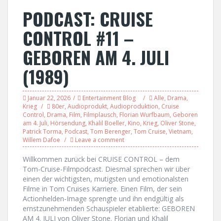
PODCAST: CRUISE
CONTROL #11 –
GEBOREN AM 4. JULI
(1989)
Januar 22, 2026
Entertainment Blog
Alle
,
Drama
,
Krieg
80er
,
Audioprodukt
,
Audioproduktion
,
Cruise
Control
,
Drama
,
Film
,
Filmplausch
,
Florian Wurfbaum
,
Geboren
am 4. Juli
,
Hörsendung
,
Khalil Boeller
,
Kino
,
Krieg
,
Oliver Stone
,
Patrick Torma
,
Podcast
,
Tom Berenger
,
Tom Cruise
,
Vietnam
,
Willem Dafoe
Leave a comment
Willkommen zurück bei CRUISE CONTROL – dem
Tom-Cruise-Filmpodcast. Diesmal sprechen wir über
einen der wichtigsten, mutigsten und emotionalsten
Filme in Tom Cruises Karriere. Einen Film, der sein
Actionhelden-Image sprengte und ihn endgültig als
ernstzunehmenden Schauspieler etablierte: GEBOREN
AM 4. JULI von Oliver Stone. Florian und Khalil